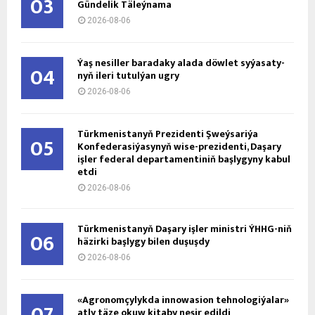
03
Gündelik Täleýnama
2026-08-06
Ýaş ne­sil­ler ba­ra­da­ky ala­da döw­let sy­ýa­sa­ty­
04
nyň ile­ri tu­tul­ýan ug­ry
2026-08-06
Türkmenistanyň Prezidenti Şweýsariýa
05
Konfederasiýasynyň wise-prezidenti, Daşary
işler federal departamentiniň başlygyny kabul
etdi
2026-08-06
Türkmenistanyň Daşary işler ministri ÝHHG-niň
06
häzirki başlygy bilen duşuşdy
2026-08-06
«Agronomçylykda innowasion tehnologiýalar»
atly täze okuw kitaby neşir edildi