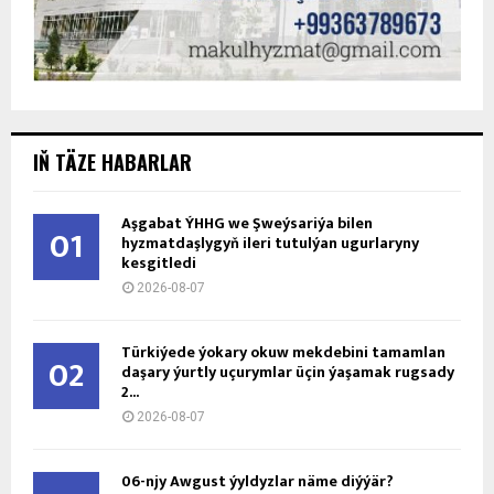
IŇ TÄZE HABARLAR
Aşgabat ÝHHG we Şweýsariýa bilen
01
hyzmatdaşlygyň ileri tutulýan ugurlaryny
kesgitledi
2026-08-07
Türkiýede ýokary okuw mekdebini tamamlan
02
daşary ýurtly uçurymlar üçin ýaşamak rugsady
2...
2026-08-07
06-njy Awgust ýyldyzlar näme diýýär?