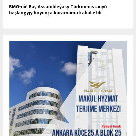
BMG-niň Baş Assambleýasy Türkmenistanyň
başlangyjy boýunça kararnama kabul etdi