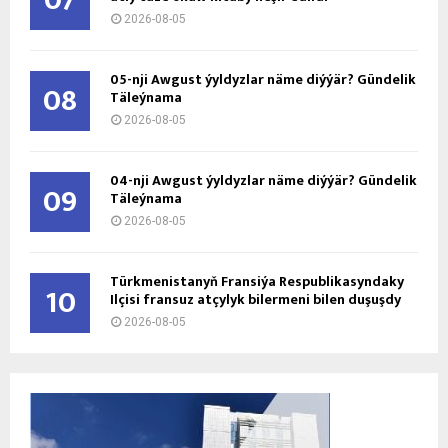
07
2026-08-05
05-nji Awgust ýyldyzlar näme diýýär? Gündelik
08
Täleýnama
2026-08-05
04-nji Awgust ýyldyzlar näme diýýär? Gündelik
09
Täleýnama
2026-08-05
Türkmenistanyň Fransiýa Respublikasyndaky
10
Ilçisi fransuz atçylyk bilermeni bilen duşuşdy
2026-08-05