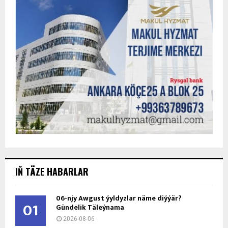
IŇ TÄZE HABARLAR
06-njy Awgust ýyldyzlar näme diýýär?
01
Gündelik Täleýnama
2026-08-06