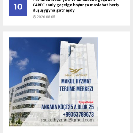
10
CAREC sanly geçelge boýunça maslahat beriş
duşuşygyna gatnaşdy
2026-08-05