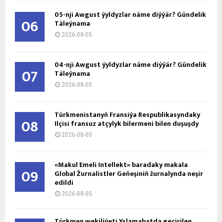
05-nji Awgust ýyldyzlar näme diýýär? Gündelik
06
Täleýnama
2026-08-05
04-nji Awgust ýyldyzlar näme diýýär? Gündelik
07
Täleýnama
2026-08-05
Türkmenistanyň Fransiýa Respublikasyndaky
08
Ilçisi fransuz atçylyk bilermeni bilen duşuşdy
2026-08-05
«Makul Emeli Intellekt» baradaky makala
09
Global Žurnalistler Geňeşiniň žurnalynda neşir
edildi
2026-08-05
Türkmen wekiliýeti Yslamabatda geçirilen