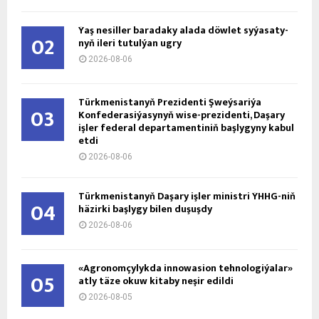
Ýaş ne­sil­ler ba­ra­da­ky ala­da döw­let sy­ýa­sa­ty­
02
nyň ile­ri tu­tul­ýan ug­ry
2026-08-06
Türkmenistanyň Prezidenti Şweýsariýa
03
Konfederasiýasynyň wise-prezidenti, Daşary
işler federal departamentiniň başlygyny kabul
etdi
2026-08-06
Türkmenistanyň Daşary işler ministri ÝHHG-niň
04
häzirki başlygy bilen duşuşdy
2026-08-06
«Agronomçylykda innowasion tehnologiýalar»
05
atly täze okuw kitaby neşir edildi
2026-08-05