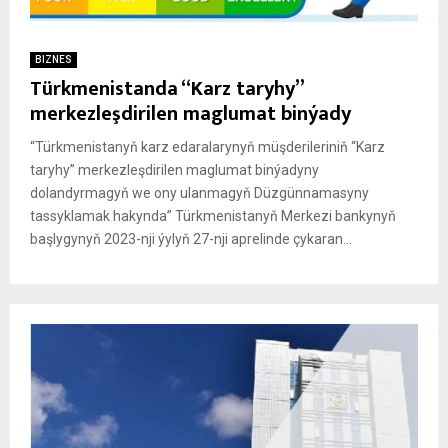
BIZNES
Türkmenistanda “Karz taryhy”
merkezleşdirilen maglumat binýady
“Türkmenistanyň karz edaralarynyň müşderileriniň “Karz
taryhy” merkezleşdirilen maglumat binýadyny
dolandyrmagyň we ony ulanmagyň Düzgünnamasyny
tassyklamak hakynda” Türkmenistanyň Merkezi bankynyň
başlygynyň 2023-nji ýylyň 27-nji aprelinde çykaran...