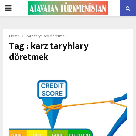
PRIMARY
MENU
Home
karz taryhlary döretmek
Tag : karz taryhlary
döretmek