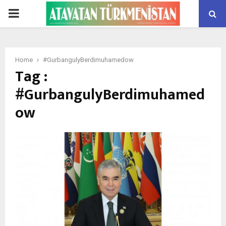
PRIMARY
MENU
Home
#GurbangulyBerdimuhamedow
Tag :
#GurbangulyBerdimuhamed
ow