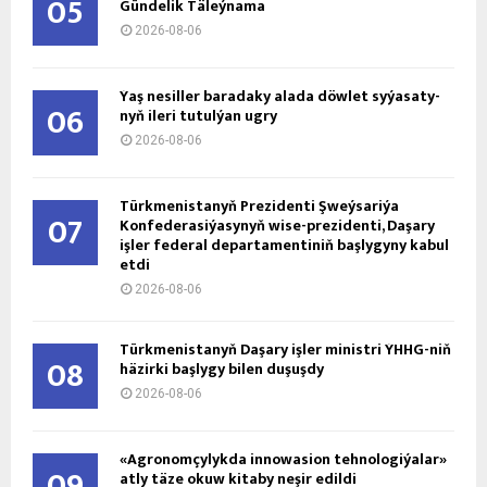
05
Gündelik Täleýnama
2026-08-06
Ýaş ne­sil­ler ba­ra­da­ky ala­da döw­let sy­ýa­sa­ty­
06
nyň ile­ri tu­tul­ýan ug­ry
2026-08-06
Türkmenistanyň Prezidenti Şweýsariýa
07
Konfederasiýasynyň wise-prezidenti, Daşary
işler federal departamentiniň başlygyny kabul
etdi
2026-08-06
Türkmenistanyň Daşary işler ministri ÝHHG-niň
08
häzirki başlygy bilen duşuşdy
2026-08-06
«Agronomçylykda innowasion tehnologiýalar»
09
atly täze okuw kitaby neşir edildi