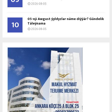
2026-08-05
05-nji Awgust ýyldyzlar näme diýýär? Gündelik
10
Täleýnama
2026-08-05