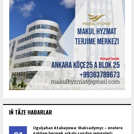
IŇ TÄZE HABARLAR
Oguljahan Atabaýewa: Maksadymyz – enelere
goldaw bermek arkaly sagdyn jemgyýeti