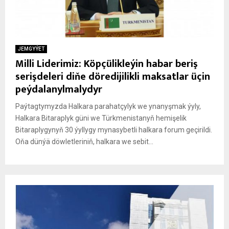
JEMGYÝET
Milli Liderimiz: Köpçülikleýin habar beriş
serişdeleri diňe döredijilikli maksatlar üçin
peýdalanylmalydyr
Paýtagtymyzda Halkara parahatçylyk we ynanyşmak ýyly,
Halkara Bitaraplyk güni we Türkmenistanyň hemişelik
Bitaraplygynyň 30 ýyllygy mynasybetli halkara forum geçirildi.
Oňa dünýä döwletleriniň, halkara we sebit...