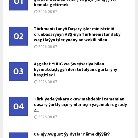
01
kemala getirmek
2026-08-07
Türkmenistanyň Daşary işler ministriniň
02
orunbasarynyň ABŞ-nyň Türkmenistandaky
wagtlaýyn işler ynanylan wekili bilen...
2026-08-07
Aşgabat ÝHHG we Şweýsariýa bilen
03
hyzmatdaşlygyň ileri tutulýan ugurlaryny
kesgitledi
2026-08-07
Türkiýede ýokary okuw mekdebini tamamlan
04
daşary ýurtly uçurymlar üçin ýaşamak rugsady
2...
2026-08-07
06-njy Awgust ýyldyzlar näme diýýär?