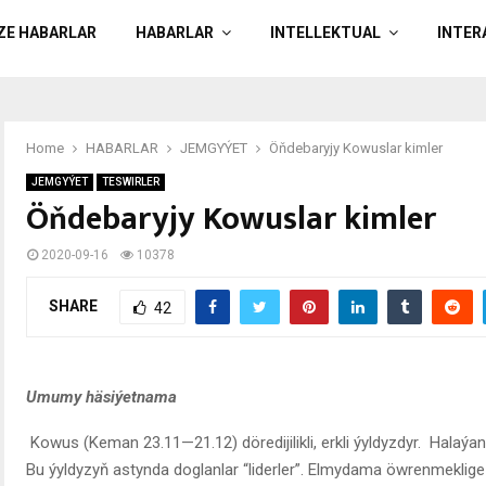
ÄZE HABARLAR
HABARLAR
INTELLEKTUAL
INTER
Home
HABARLAR
JEMGYÝET
Öňdebaryjy Kowuslar kimler
JEMGYÝET
TESWIRLER
Öňdebaryjy Kowuslar kimler
2020-09-16
10378
SHARE
42
Umumy häsiýetnama
Kowus (Keman 23.11—21.12) döredijilikli, erkli ýyldyzdyr. Halaýa
Bu ýyldyzyň astynda doglanlar “liderler”. Elmydama öwrenmeklige ym