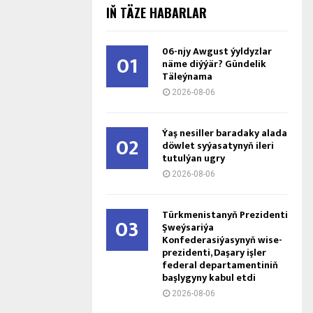
IŇ TÄZE HABARLAR
06-njy Awgust ýyldyzlar
01
näme diýýär? Gündelik
Täleýnama
2026-08-06
Ýaş ne­sil­ler ba­ra­da­ky ala­da
02
döw­let sy­ýa­sa­ty­nyň ile­ri
tu­tul­ýan ug­ry
2026-08-06
Türkmenistanyň Prezidenti
03
Şweýsariýa
Konfederasiýasynyň wise-
prezidenti, Daşary işler
federal departamentiniň
başlygyny kabul etdi
2026-08-06