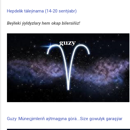
Hepdelik täleýnama (14-20 sentýabr)
Beýleki ýyldyzlary hem okap bilersiňiz!
Guzy :Müneçjimleriň aýtmagyna görä….Size gowulyk garaşýar