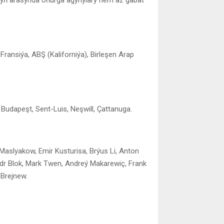
Fransiýa, ABŞ (Kaliforniýa), Birleşen Arap
Budapeşt, Sent-Luis, Neşwill, Çattanuga.
Maslyakow, Emir Kusturisa, Brýus Li, Anton
ndr Blok, Mark Twen, Andreý Makarewiç, Frank
 Brejnew.