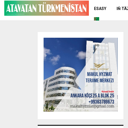
ESASY
IŇ T