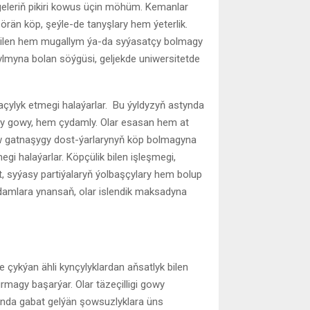
geleriň pikiri kowus üçin möhüm. Kemanlar
rän köp, şeýle-de tanyşlary hem ýeterlik.
 bilen hem mugallym ýa-da syýasatçy bolmagy
lmyna bolan söýgüsi, geljekde uniwersitetde
açylyk etmegi halaýarlar. Bu ýyldyzyň astynda
daýy gowy, hem çydamly. Olar esasan hem at
tiw gatnaşygy dost-ýarlarynyň köp bolmagyna
gi halaýarlar. Köpçülik bilen işleşmegi,
at, syýasy partiýalaryň ýolbaşçylary hem bolup
adamlara ynansaň, olar islendik maksadyna
çykýan ähli kynçylyklardan aňsatlyk bilen
rmagy başarýar. Olar täzeçilligi gowy
ynda gabat gelýän şowsuzlyklara üns