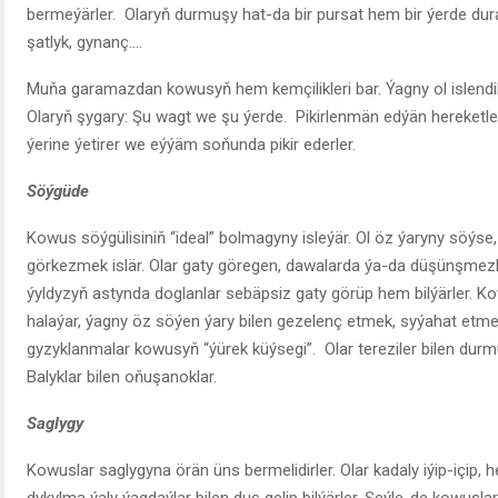
bermeýärler. Olaryň durmuşy hat-da bir pursat hem bir ýerde duran
şatlyk, gynanç….
Muňa garamazdan kowusyň hem kemçilikleri bar. Ýagny ol islend
Olaryň şygary: Şu wagt we şu ýerde. Pikirlenmän edýän hereketleri 
ýerine ýetirer we eýýäm soňunda pikir ederler.
Söýgüde
Kowus söýgülisiniň “ideal” bolmagyny isleýär. Ol öz ýaryny söýse,
görkezmek islär. Olar gaty göregen, dawalarda ýa-da düşünşmezli
ýyldyzyň astynda doglanlar sebäpsiz gaty görüp hem bilýärler. Ko
halaýar, ýagny öz söýen ýary bilen gezelenç etmek, syýahat etmek
gyzyklanmalar kowusyň “ýürek küýsegi”. Olar tereziler bilen durm
Balyklar bilen oňuşanoklar.
Saglygy
Kowuslar saglygyna örän üns bermelidirler. Olar kadaly iýip-içip,
dykylma ýaly ýagdaýlar bilen duş gelip bilýärler. Şeýle-de kowus