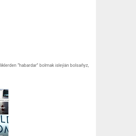
klerden “habardar” bolmak isleýän bolsaňyz,