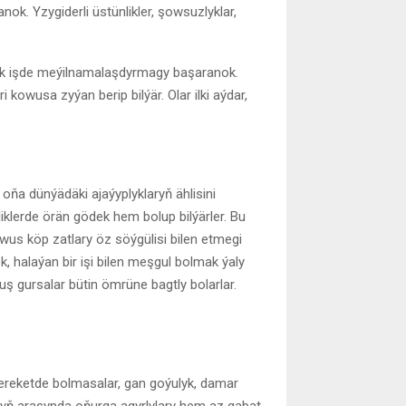
ok. Yzygiderli üstünlikler, şowsuzlyklar,
ik işde meýilnamalaşdyrmagy başaranok.
kowusa zyýan berip bilýär. Olar ilki aýdar,
 oňa dünýädäki ajaýyplyklaryň ählisini
klerde örän gödek hem bolup bilýärler. Bu
wus köp zatlary öz söýgülisi bilen etmegi
, halaýan bir işi bilen meşgul bolmak ýaly
uş gursalar bütin ömrüne bagtly bolarlar.
 hereketde bolmasalar, gan goýulyk, damar
laryň arasynda oňurga agyrlylary hem az gabat