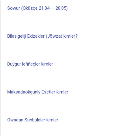
Sowur (Öküzçe 21.04 — 20.05)
Bilesigeliji Ekizekler (Jöwza) kimler?
Duýgur leňňeçler kimler
Maksadaokgunly Esetler kimler
Owadan Sünbüleler kimler