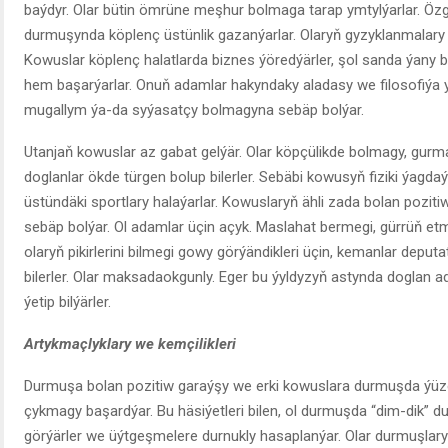
baýdyr. Olar bütin ömrüne meşhur bolmaga tarap ymtylýarlar. Öz
durmuşynda köplenç üstünlik gazanýarlar. Olaryň gyzyklanmalary ö
Kowuslar köplenç halatlarda biznes ýöredýärler, şol sanda ýany
hem başarýarlar. Onuň adamlar hakyndaky aladasy we filosofiýa y
mugallym ýa-da syýasatçy bolmagyna sebäp bolýar.
Utanjaň kowuslar az gabat gelýär. Olar köpçülikde bolmagy, gurm
doglanlar ökde türgen bolup bilerler. Sebäbi kowusyň fiziki ýag
üstündäki sportlary halaýarlar. Kowuslaryň ähli zada bolan pozi
sebäp bolýar. Ol adamlar üçin açyk. Maslahat bermegi, gürrüň etme
olaryň pikirlerini bilmegi gowy görýändikleri üçin, kemanlar deput
bilerler. Olar maksadaokgunly. Eger bu ýyldyzyň astynda doglan 
ýetip bilýärler.
Artykmaçlyklary we kemçilikleri
Durmuşa bolan pozitiw garaýşy we erki kowuslara durmuşda ýüze 
çykmagy başardýar. Bu häsiýetleri bilen, ol durmuşda “dim-dik” du
görýärler we üýtgeşmelere durnukly hasaplanýar. Olar durmuşlar