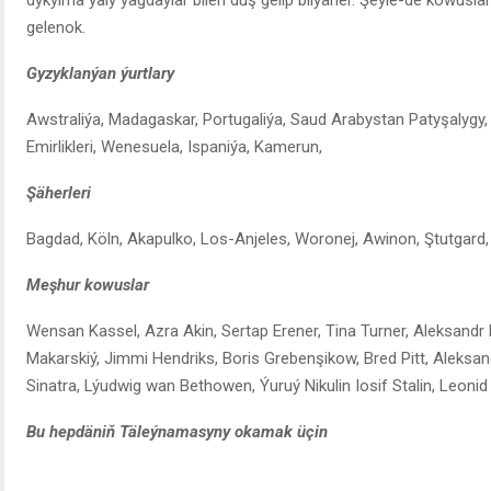
gelenok.
Gyzyklanýan ýurtlary
Awstraliýa, Madagaskar, Portugaliýa, Saud Arabystan Patyşalygy, 
Emirlikleri, Wenesuela, Ispaniýa, Kamerun,
Şäherleri
Bagdad, Köln, Akapulko, Los-Anjeles, Woronej, Awinon, Ştutgard, 
Meşhur kowuslar
Wensan Kassel, Azra Akin, Sertap Erener, Tina Turner, Aleksandr 
Makarskiý, Jimmi Hendriks, Boris Grebenşikow, Bred Pitt, Aleksa
Sinatra, Lýudwig wan Bethowen, Ýuruý Nikulin Iosif Stalin, Leonid
Bu hepdäniň Täleýnamasyny okamak üçin