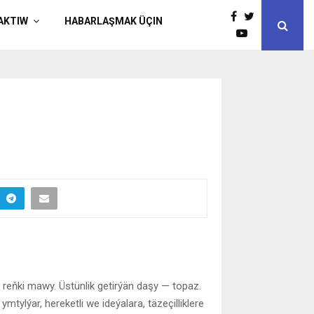
AKTIW
HABARLAŞMAK ÜÇIN
n reňki mawy. Üstünlik getirýän daşy — topaz.
tylýar, hereketli we ideýalara, täzeçilliklere