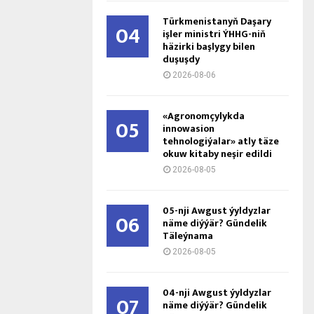
Türkmenistanyň Daşary
04
işler ministri ÝHHG-niň
häzirki başlygy bilen
duşuşdy
2026-08-06
«Agronomçylykda
05
innowasion
tehnologiýalar» atly täze
okuw kitaby neşir edildi
2026-08-05
05-nji Awgust ýyldyzlar
06
näme diýýär? Gündelik
Täleýnama
2026-08-05
04-nji Awgust ýyldyzlar
07
näme diýýär? Gündelik