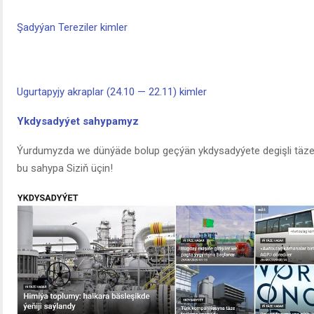
Şadyýan Tereziler kimler
Ugurtapyjy akraplar (24.10 — 22.11) kimler
Ykdysadyýet sahypamyz
Ýurdumyzda we dünýäde bolup geçýän ykdysadyýete degişli täzeli
bu sahypa Siziň üçin!