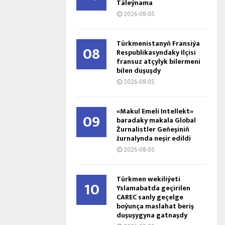
Täleýnama
2026-08-05
Türkmenistanyň Fransiýa
08
Respublikasyndaky Ilçisi
fransuz atçylyk bilermeni
bilen duşuşdy
2026-08-05
«Makul Emeli Intellekt»
09
baradaky makala Global
Žurnalistler Geňeşiniň
žurnalynda neşir edildi
2026-08-05
Türkmen wekiliýeti
10
Yslamabatda geçirilen
CAREC sanly geçelge
boýunça maslahat beriş
duşuşygyna gatnaşdy