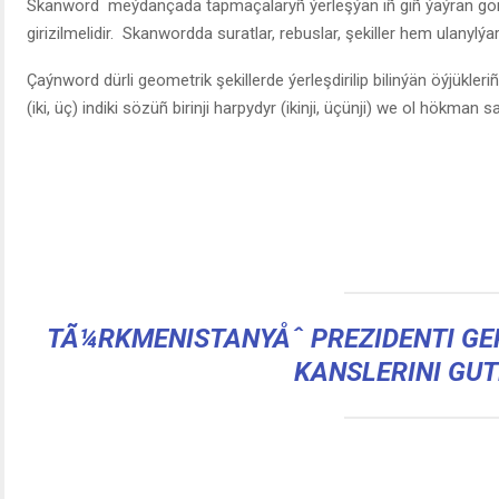
Skanword meýdançada tapmaçalaryñ ýerleşýän iñ giñ ýaýran görn
girizilmelidir. Skanwordda suratlar, rebuslar, şekiller hem ulanylýar
Çaýnword dürli geometrik şekillerde ýerleşdirilip bilinýän öýjükle
(iki, üç) indiki sözüñ birinji harpydyr (ikinji, üçünji) we ol hökman s
TÃ¼RKMENISTANYÅˆ PREZIDENTI G
KANSLERINI GU