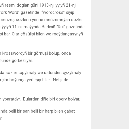
yñ resmi doglan güni 1913-nji ýylyñ 21-nji
u-York Word” gazetinde “wordcross” diýip
rmeñzeş sözleriñ ýerine meñzemeýän sözler
ji ýylyñ 11-nji maýynda Berliniñ “Rul” gazetinde
üşi bar. Olar çözülişi bilen we meýdançasynyñ
 krosswordyñ bir görnüşi bolup, onda
ünde görkezilýär.
nda sözler tapylmaly we üstünden çyzylmaly.
rçlar boýunça ýerleşip biler. Netijede
ybaratdyr. Bulardan diñe biri dogry bolýar.
a belli bir san belli bir harp bilen gabat
r.