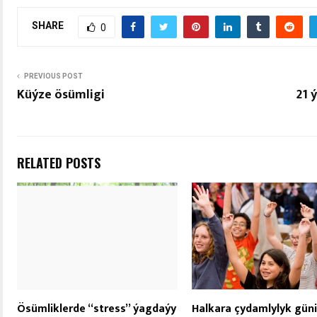
SHARE
0
PREVIOUS POST
Küýze ösümligi
21 
RELATED POSTS
Ösümliklerde “stress” ýagdaýy
Halkara çydamlylyk güni