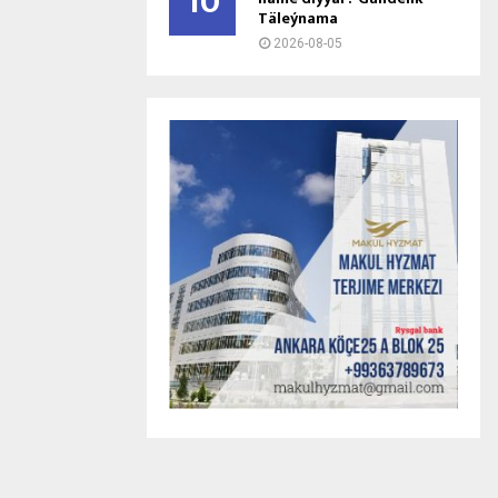
10
Täleýnama
2026-08-05