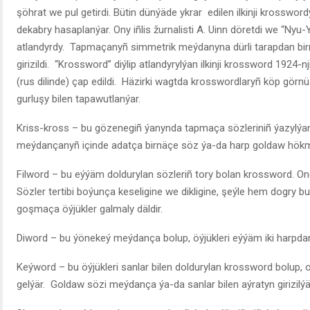
şöhrat we pul getirdi. Bütin dünýäde ykrar edilen ilkinji krossword
dekabry hasaplanýar. Ony iñlis žurnalisti A. Uinn döretdi we “Ny
atlandyrdy. Tapmaçanyñ simmetrik meýdanyna dürli tarapdan bi
girizildi. “Krossword” diýlip atlandyrylýan ilkinji krossword 1924-n
(rus dilinde) çap edildi. Häzirki wagtda krosswordlaryñ köp görn
gurluşy bilen tapawutlanýar.
Kriss-kross – bu gözenegiñ ýanynda tapmaça sözleriniñ ýazylýan
meýdançanyñ içinde adatça birnäçe söz ýa-da harp goldaw hökm
Filword – bu eýýäm doldurylan sözleriñ tory bolan krossword. O
Sözler tertibi boýunça keseligine we dikligine, şeýle hem dogry bu
goşmaça öýjükler galmaly däldir.
Diword – bu ýönekeý meýdança bolup, öýjükleri eýýäm iki harpdan 
Keýword – bu öýjükleri sanlar bilen doldurylan krossword bolup, ond
gelýär. Goldaw sözi meýdança ýa-da sanlar bilen aýratyn girizilýä