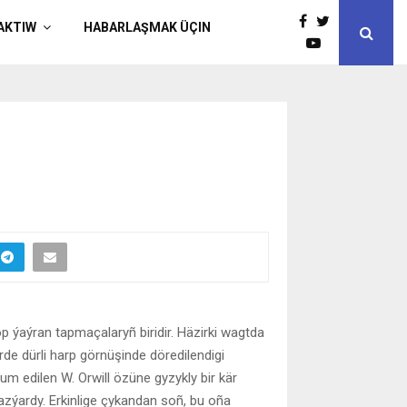
AKTIW
HABARLAŞMAK ÜÇIN
p ýaýran tapmaçalaryñ biridir. Häzirki wagtda
rde dürli harp görnüşinde döredilendigi
 edilen W. Orwill özüne gyzykly bir kär
zýardy. Erkinlige çykandan soñ, bu oña