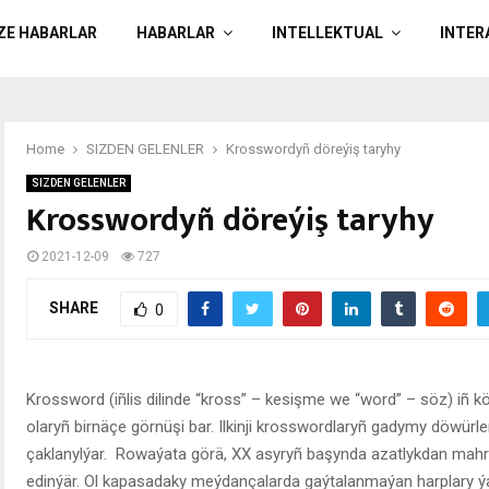
ÄZE HABARLAR
HABARLAR
INTELLEKTUAL
INTER
Home
SIZDEN GELENLER
Krosswordyñ döreýiş taryhy
SIZDEN GELENLER
Krosswordyñ döreýiş taryhy
2021-12-09
727
SHARE
0
Krossword (iñlis dilinde “kross” – kesişme we “word” – söz) iñ kö
olaryñ birnäçe görnüşi bar. Ilkinji krosswordlaryñ gadymy döwürle
çaklanylýar. Rowaýata görä, XX asyryñ başynda azatlykdan mahrum
edinýär. Ol kapasadaky meýdançalarda gaýtalanmaýan harplary ýa