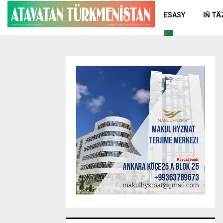
ESASY
IŇ T