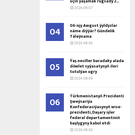
üçin ýaşamak rugsady 2...
2026-08-07
06-njy Awgust ýyldyzlar
04
näme diýýär? Gündelik
Täleýnama
2026-08-06
Ýaş ne­sil­ler ba­ra­da­ky ala­da
05
döw­let sy­ýa­sa­ty­nyň ile­ri
tu­tul­ýan ug­ry
2026-08-06
Türkmenistanyň Prezidenti
06
Şweýsariýa
Konfederasiýasynyň wise-
prezidenti, Daşary işler
federal departamentiniň
başlygyny kabul etdi
2026-08-06