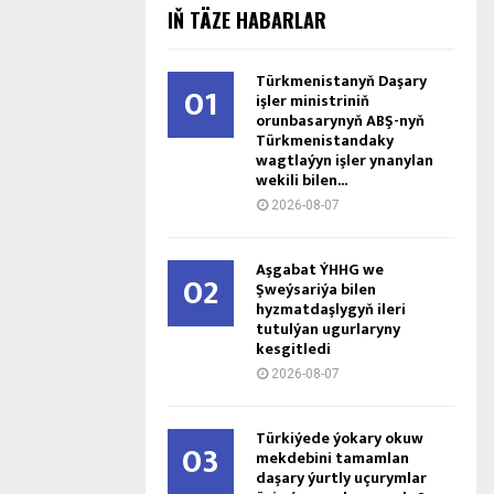
IŇ TÄZE HABARLAR
Türkmenistanyň Daşary
01
işler ministriniň
orunbasarynyň ABŞ-nyň
Türkmenistandaky
wagtlaýyn işler ynanylan
wekili bilen...
2026-08-07
Aşgabat ÝHHG we
02
Şweýsariýa bilen
hyzmatdaşlygyň ileri
tutulýan ugurlaryny
kesgitledi
2026-08-07
Türkiýede ýokary okuw
03
mekdebini tamamlan
daşary ýurtly uçurymlar