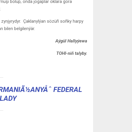
üşi bolup, onda jogaplar oklara görä
.
riñ zynjyrydyr. Çaklanylýan sözüñ soñky harpy
an bilen belgilenýär.
Aýgül Hallyýewa
TOHI-niň talyby.
ERMANIÃ½ANYÅˆ FEDERAL
TLADY