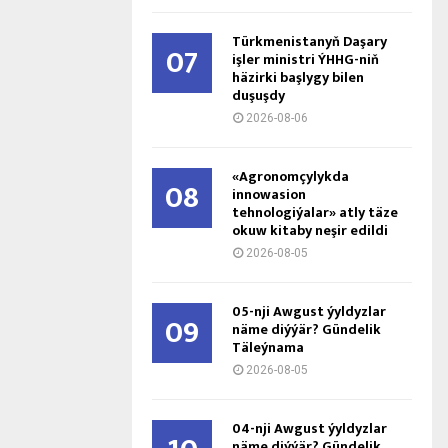
Türkmenistanyň Daşary
07
işler ministri ÝHHG-niň
häzirki başlygy bilen
duşuşdy
2026-08-06
«Agronomçylykda
08
innowasion
tehnologiýalar» atly täze
okuw kitaby neşir edildi
2026-08-05
05-nji Awgust ýyldyzlar
09
näme diýýär? Gündelik
Täleýnama
2026-08-05
04-nji Awgust ýyldyzlar
näme diýýär? Gündelik