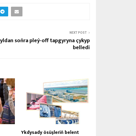
NEXT POST
ýyldan soňra pleý-off tapgyryna çykyp
belledi
Ykdysady ösüşleriň belent