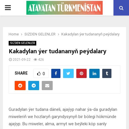
PRIMARY
MENU
Home
SIZDEN GELENLER
Kakadylan ýer tudananyň peýdalary
SIZDEN GELENLER
Kakadylan ýer tudananyň peýdalary
2021-09-22
426
SHARE
0
Guradylan ýer tudana däneli, ajaýyp nahar ýa-da guradylan
miweleriň we hozlaryň garyndysynyň bir bölegi hökmünde
ajaýyp. Bu miweler, alma, armyt we beýleki köp sanly