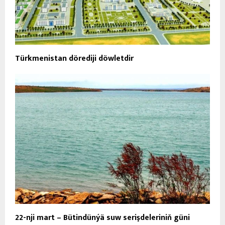
Türkmenistan dörediji döwletdir
22-nji mart – Bütindünýä suw serişdeleriniň güni