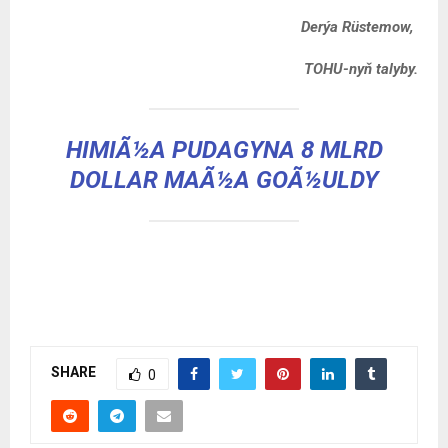
Derýa R
üstemow,
TOHU-nyň talyby.
HIMIÃ½A PUDAGYNA 8 MLRD
DOLLAR MAÃ½A GOÃ½ULDY
SHARE
0