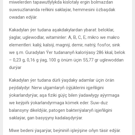
miwelerden tapawutlylykda kislotaly ergin bolmazdan
suwsuzlananda reňkini saklaýar, hemmesini özbaşdak
owadan edýär.
Kakadylan ýer tudana aşakdakylardan ybarat: beloklar,
ýaglar, uglewodlar, witaminler: A, B, C, E; mikro we makro
elementleri: kaliý, kalsiý, magniý, demir, natriý, fosfor, sink
we ş.m. Guradylan Ýer tudananyň kaloriýasy 286 kkal, belok
– 0,23 g, 0,16 g ýag, 100 g önüm üçin 55,77 gr uglewoddan
durýar
Kakadylan ýer tudana dürli ýaşdaky adamlar üçin örän
peýdalydyr. Nerw ulgamlaryň öýjüklerini işjeňligini
ýokarlandyrýar, aşa fiziki güýç bilen ýadawlygy aýyrmaga
we keýpiňi ýokarlandyrmaga kömek eder. Suw-duz
balansyny dikeldýär, patogen bakteriýalaryň işjeňligini
saklaýar, gan basyşyny kadalaşdyrýar.
Miwe bedeni ýaşarýar, beýniniň işleýşine oňyn täsir edýär.