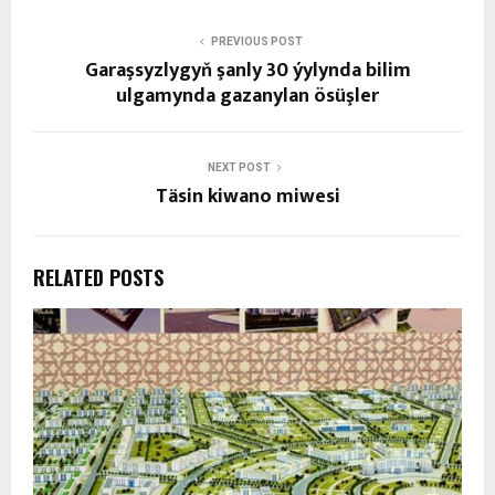
PREVIOUS POST
Garaşsyzlygyň şanly 30 ýylynda bilim
ulgamynda gazanylan ösüşler
NEXT POST
Täsin kiwano miwesi
RELATED POSTS