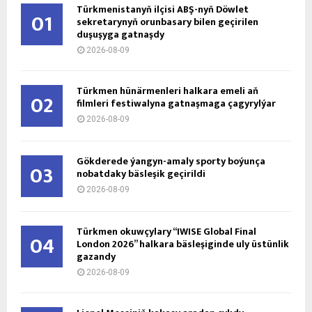
Türkmenistanyň ilçisi ABŞ-nyň Döwlet
01
sekretarynyň orunbasary bilen geçirilen
duşuşyga gatnaşdy
2026-08-09
Türkmen hünärmenleri halkara emeli aň
02
filmleri festiwalyna gatnaşmaga çagyrylýar
2026-08-09
Gökderede ýangyn-amaly sporty boýunça
03
nobatdaky bäsleşik geçirildi
2026-08-09
Türkmen okuwçylary “IWISE Global Final
04
London 2026” halkara bäsleşiginde uly üstünlik
gazandy
2026-08-09