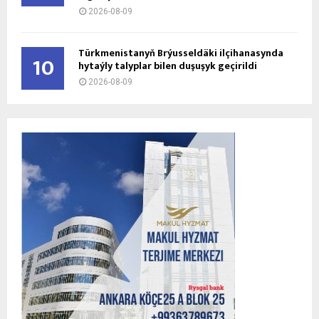
2026-08-09
Türkmenistanyň Brýusseldäki ilçihanasynda
10
hytaýly talyplar bilen duşuşyk geçirildi
2026-08-09