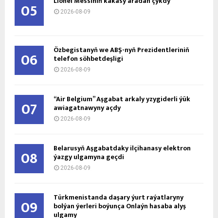
Lionel Messiniň kakasy aradan çykdy
05
2026-08-09
Özbegistanyň we ABŞ-nyň Prezidentleriniň
06
telefon söhbetdeşligi
2026-08-09
“Air Belgium” Aşgabat arkaly yzygiderli ýük
07
awiagatnawyny açdy
2026-08-09
Belarusyň Aşgabatdaky ilçihanasy elektron
08
ýazgy ulgamyna geçdi
2026-08-09
Türkmenistanda daşary ýurt raýatlaryny
09
bolýan ýerleri boýunça Onlaýn hasaba alyş
ulgamy