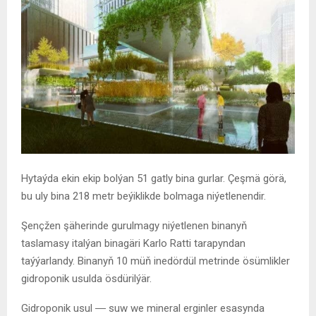
Hytaýda ekin ekip bolýan 51 gatly bina gurlar. Çeşmä görä,
bu uly bina 218 metr beýiklikde bolmaga niýetlenendir.
Şençžen şäherinde gurulmagy niýetlenen binanyň
taslamasy italýan binagäri Karlo Ratti tarapyndan
taýýarlandy. Binanyň 10 müň inedördül metrinde ösümlikler
gidroponik usulda ösdürilýär.
Gidroponik usul ― suw we mineral erginler esasynda