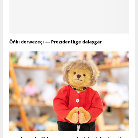
Öňki derwezeçi ― Prezidentlige dalaşgär