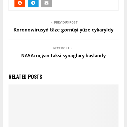
PREVIOUS POST
Koronowirusyň täze görnüşi ýüze çykaryldy
NEXT POST
NASA: uçýan taksi synaglary başlandy
RELATED POSTS