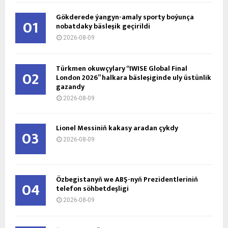
Gökderede ýangyn-amaly sporty boýunça
01
nobatdaky bäsleşik geçirildi
2026-08-09
Türkmen okuwçylary “IWISE Global Final
02
London 2026” halkara bäsleşiginde uly üstünlik
gazandy
2026-08-09
Lionel Messiniň kakasy aradan çykdy
03
2026-08-09
Özbegistanyň we ABŞ-nyň Prezidentleriniň
04
telefon söhbetdeşligi
2026-08-09