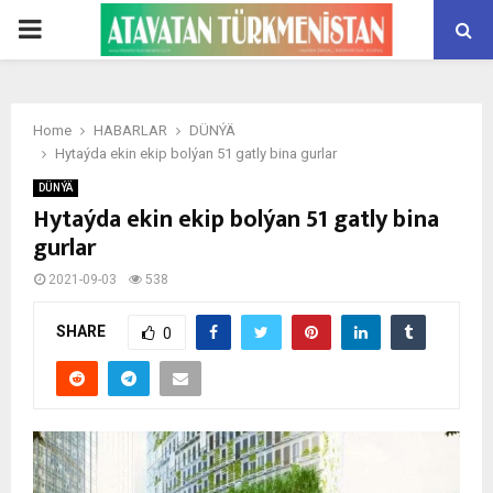
PRIMARY
MENU
Home
HABARLAR
DÜNÝÄ
Hytaýda ekin ekip bolýan 51 gatly bina gurlar
DÜNÝÄ
Hytaýda ekin ekip bolýan 51 gatly bina
gurlar
2021-09-03
538
SHARE
0