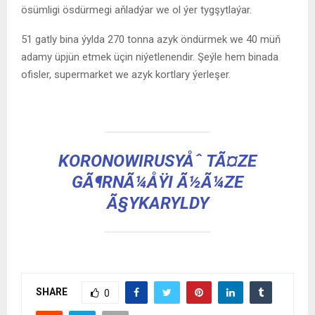
ösümligi ösdürmegi aňladýar we ol ýer tygşytlaýar.
51 gatly bina ýylda 270 tonna azyk öndürmek we 40 müň
adamy üpjün etmek üçin niýetlenendir. Şeýle hem binada
ofisler, supermarket we azyk kortlary ýerleşer.
KORONOWIRUSYÅˆ TÃ¤ZE
GÃ¶RNÃ¼ÅŸI Ã½Ã¼ZE
Ã§YKARYLDY
SHARE
0