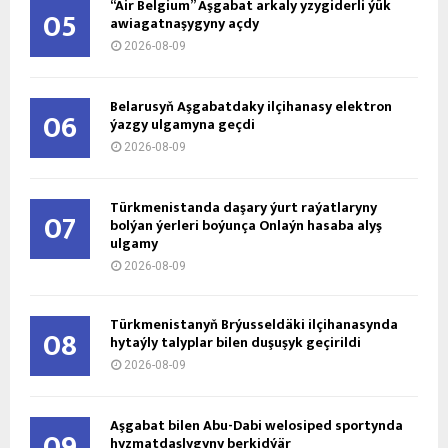
“Air Belgium” Aşgabat arkaly yzygiderli ýük
05
awiagatnaşygyny açdy
2026-08-09
Belarusyň Aşgabatdaky ilçihanasy elektron
06
ýazgy ulgamyna geçdi
2026-08-09
Türkmenistanda daşary ýurt raýatlaryny
07
bolýan ýerleri boýunça Onlaýn hasaba alyş
ulgamy
2026-08-09
Türkmenistanyň Brýusseldäki ilçihanasynda
08
hytaýly talyplar bilen duşuşyk geçirildi
2026-08-09
Aşgabat bilen Abu-Dabi welosiped sportynda
09
hyzmatdaşlygyny berkidýär