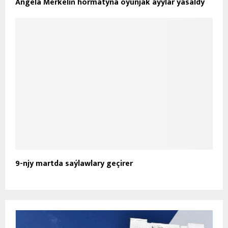
Angela Merkeliň hormatyna oýunjak aýylar ýasaldy
9-njy martda saýlawlary geçirer