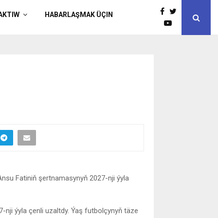
AKTIW
HABARLAŞMAK ÜÇIN
Ansu Fatiniň şertnamasynyň 2027-nji ýyla
nji ýyla çenli uzaltdy. Ýaş futbolçynyň täze