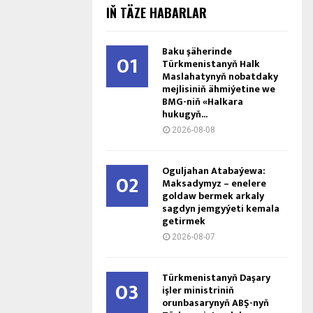
IŇ TÄZE HABARLAR
Baku şäherinde
01
Türkmenistanyň Halk
Maslahatynyň nobatdaky
mejlisiniň ähmiýetine we
BMG-niň «Halkara
hukugyň...
2026-08-08
Oguljahan Atabaýewa:
02
Maksadymyz – enelere
goldaw bermek arkaly
sagdyn jemgyýeti kemala
getirmek
2026-08-07
Türkmenistanyň Daşary
03
işler ministriniň
orunbasarynyň ABŞ-nyň