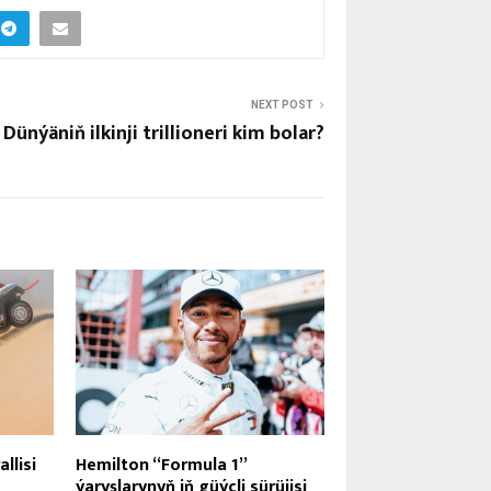
NEXT POST
Dünýäniň ilkinji trillioneri kim bolar?
llisi
Hemilton “Formula 1”
ýaryşlarynyň iň güýçli sürüjisi