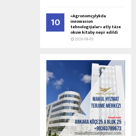
«Agronomçylykda
10
innowasion
tehnologiýalar» atly täze
okuw kitaby neşir edildi
2026-08-05