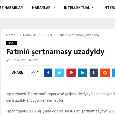
ÄZE HABARLAR
HABARLAR
INTELLEKTUAL
INTER
Home
HABARLAR
SPORT
Fatiniň şertnamasy uzadyldy
SPORT
Fatiniň şertnamasy uzadyldy
2021-10-21
328
SHARE
0
Ispaniýanyň “Barsleona” toparynyň geljekki ýyldyzy hasaplanýan 
çenli uzaldylandygyny mälim edildi.
Ispan topary 2002-nji ýylda doglan Ansu Fati şertnamasynyň 2027-