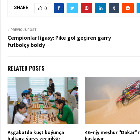
SHARE
0
PREVIOUS POST
Çempionlar ligasy: Pike gol geçiren garry
futbolçy boldy
RELATED POSTS
Aşgabatda küşt boýunça
46-njy meşhur “Dakar” ra
halkara ýaryş geçirilýär
başlaýar