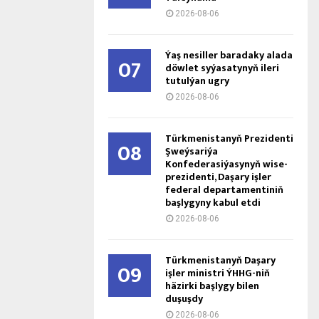
2026-08-06
Ýaş ne­sil­ler ba­ra­da­ky ala­da
07
döw­let sy­ýa­sa­ty­nyň ile­ri
tu­tul­ýan ug­ry
2026-08-06
Türkmenistanyň Prezidenti
08
Şweýsariýa
Konfederasiýasynyň wise-
prezidenti, Daşary işler
federal departamentiniň
başlygyny kabul etdi
2026-08-06
Türkmenistanyň Daşary
09
işler ministri ÝHHG-niň
häzirki başlygy bilen
duşuşdy
2026-08-06