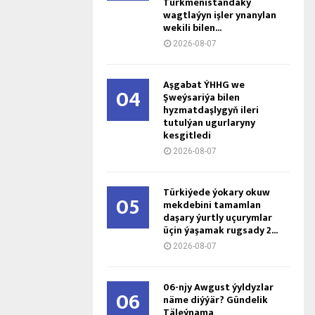
Türkmenistandaky
wagtlaýyn işler ynanylan
wekili bilen...
2026-08-07
Aşgabat ÝHHG we
04
Şweýsariýa bilen
hyzmatdaşlygyň ileri
tutulýan ugurlaryny
kesgitledi
2026-08-07
Türkiýede ýokary okuw
05
mekdebini tamamlan
daşary ýurtly uçurymlar
üçin ýaşamak rugsady 2...
2026-08-07
06-njy Awgust ýyldyzlar
06
näme diýýär? Gündelik
Täleýnama