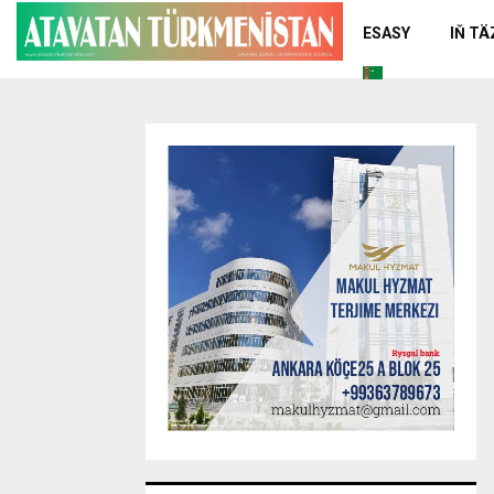
ESASY
IŇ T