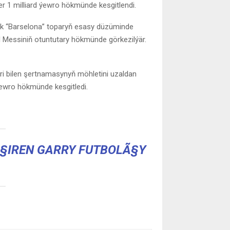
 1 milliard ýewro hökmünde kesgitlendi.
zek “Barselona” toparyň esasy düzüminde
el Messiniň otuntutary hökmünde görkezilýär.
dri bilen şertnamasynyň möhletini uzaldan
ýewro hökmünde kesgitledi.
Ã§IREN GARRY FUTBOLÃ§Y