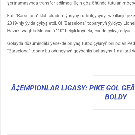
şertnamasynda transfer edilmegi üçin göz öňünde tutulan möçber
Fati “Barselona” klub akademiýasyny futbolçysydyr we ilkinji ge
2019-njy ýylda çykyş etdi. Ol “Barselona” toparynyň ýyldyzy Lion
Häzirki wagtda Messiniň “10” belgili köýnekçesinde çykyş edýär.
Golaýda düzümindäki ýene-de bir ýaş futbolçylaryň biri bolan Pe
“Barselona” topary bu oýunçynyň goýberiliş bahasyny 1 milliard 
Ã‡EMPIONLAR LIGASY: PIKE GOL GE
BOLDY