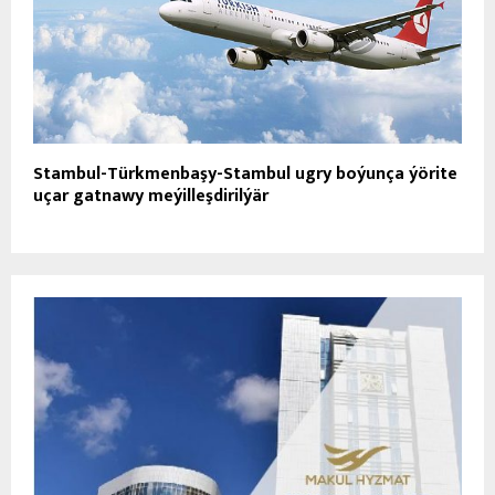
Stambul-Türkmenbaşy-Stambul ugry boýunça ýörite
uçar gatnawy meýilleşdirilýär