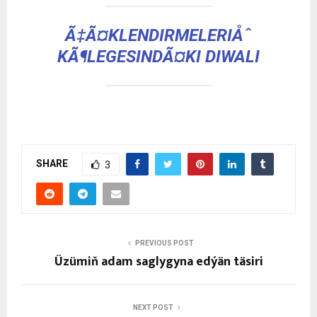
Ã‡Ã¤KLENDIRMELERIÅˆ
KÃ¶LEGESINDÃ¤KI DIWALI
SHARE
3
PREVIOUS POST
Üzümiň adam saglygyna edýän täsiri
NEXT POST