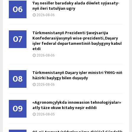
Ýaş ne­sil­ler ba­ra­da­ky ala­da döw­let sy­ýa­sa­ty­
06
nyň ile­ri tu­tul­ýan ug­ry
2026-08-06
Türkmenistanyň Prezidenti Şweýsariýa
07
Konfederasiýasynyň wise-prezidenti, Daşary
işler federal departamentiniň başlygyny kabul
etdi
2026-08-06
Türkmenistanyň Daşary işler ministri ÝHHG-niň
08
häzirki başlygy bilen duşuşdy
2026-08-06
«Agronomçylykda innowasion tehnologiýalar»
09
atly täze okuw kitaby neşir edildi
2026-08-05