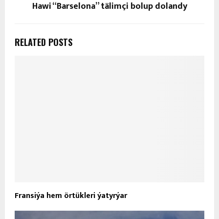
Hawi “Barselona” tälimçi bolup dolandy
RELATED POSTS
Fransiýa hem örtükleri ýatyrýar