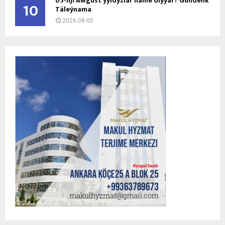
05-nji Awgust ýyldyzlar näme diýýär? Gündelik
10
Täleýnama
2026-08-05