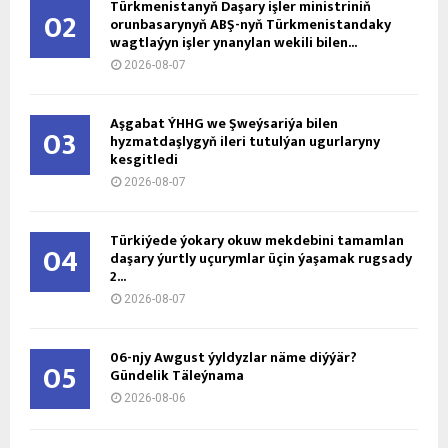
Türkmenistanyň Daşary işler ministriniň
02
orunbasarynyň ABŞ-nyň Türkmenistandaky
wagtlaýyn işler ynanylan wekili bilen...
2026-08-07
Aşgabat ÝHHG we Şweýsariýa bilen
03
hyzmatdaşlygyň ileri tutulýan ugurlaryny
kesgitledi
2026-08-07
Türkiýede ýokary okuw mekdebini tamamlan
04
daşary ýurtly uçurymlar üçin ýaşamak rugsady
2...
2026-08-07
06-njy Awgust ýyldyzlar näme diýýär?
05
Gündelik Täleýnama
2026-08-06