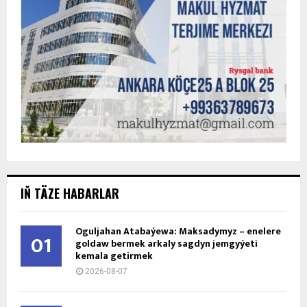
IŇ TÄZE HABARLAR
Oguljahan Atabaýewa: Maksadymyz – enelere
01
goldaw bermek arkaly sagdyn jemgyýeti
kemala getirmek
2026-08-07