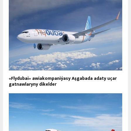
«Flydubai» awiakompaniýasy Aşgabada adaty uçar
gatnawlaryny dikelder