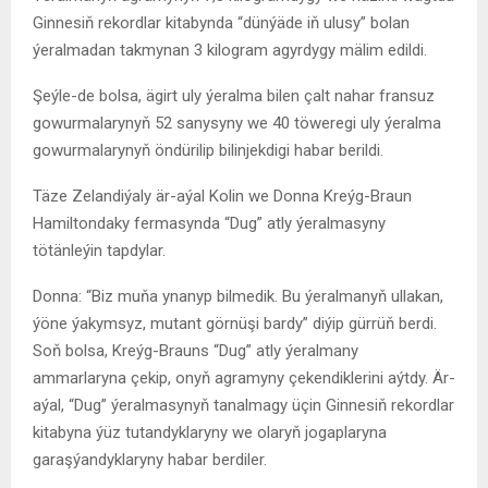
Ginnesiň rekordlar kitabynda “dünýäde iň ulusy” bolan
ýeralmadan takmynan 3 kilogram agyrdygy mälim edildi.
Şeýle-de bolsa, ägirt uly ýeralma bilen çalt nahar fransuz
gowurmalarynyň 52 sanysyny we 40 töweregi uly ýeralma
gowurmalarynyň öndürilip bilinjekdigi habar berildi.
Täze Zelandiýaly är-aýal Kolin we Donna Kreýg-Braun
Hamiltondaky fermasynda “Dug” atly ýeralmasyny
tötänleýin tapdylar.
Donna: “Biz muňa ynanyp bilmedik. Bu ýeralmanyň ullakan,
ýöne ýakymsyz, mutant görnüşi bardy” diýip gürrüň berdi.
Soň bolsa, Kreýg-Brauns “Dug” atly ýeralmany
ammarlaryna çekip, onyň agramyny çekendiklerini aýtdy. Är-
aýal, “Dug” ýeralmasynyň tanalmagy üçin Ginnesiň rekordlar
kitabyna ýüz tutandyklaryny we olaryň jogaplaryna
garaşýandyklaryny habar berdiler.