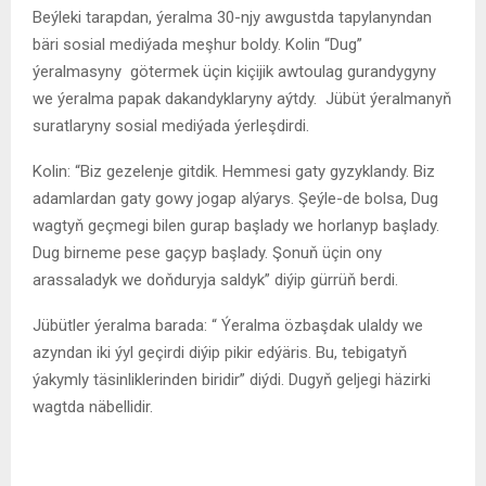
Beýleki tarapdan, ýeralma 30-njy awgustda tapylanyndan
bäri sosial mediýada meşhur boldy. Kolin “Dug”
ýeralmasyny götermek üçin kiçijik awtoulag gurandygyny
we ýeralma papak dakandyklaryny aýtdy. Jübüt ýeralmanyň
suratlaryny sosial mediýada ýerleşdirdi.
Kolin: “Biz gezelenje gitdik. Hemmesi gaty gyzyklandy. Biz
adamlardan gaty gowy jogap alýarys. Şeýle-de bolsa, Dug
wagtyň geçmegi bilen gurap başlady we horlanyp başlady.
Dug birneme pese gaçyp başlady. Şonuň üçin ony
arassaladyk we doňduryja saldyk” diýip gürrüň berdi.
Jübütler ýeralma barada: “ Ýeralma özbaşdak ulaldy we
azyndan iki ýyl geçirdi diýip pikir edýäris. Bu, tebigatyň
ýakymly täsinliklerinden biridir” diýdi. Dugyň geljegi häzirki
wagtda näbellidir.