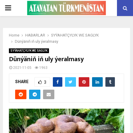
PRIMARY
MENU
Home
HABARLAR
SYÝAHATÇYLYK WE SAGLYK
Dünýäniň iň uly ýeralmasy
SYÝAHATÇYLYK WE SAGLYK
Dünýäniň iň uly ýeralmasy
2021-11-05
1963
SHARE
3