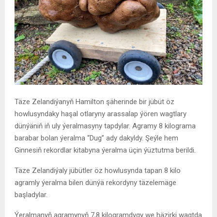
Täze Zelandiýanyň Hamilton şäherinde bir jübüt öz
howlusyndaky haşal otlaryny arassalap ýören wagtlary
dünýäniň iň uly ýeralmasyny tapdylar. Agramy 8 kilograma
barabar bolan ýeralma “Dug” ady dakyldy. Şeýle hem
Ginnesiň rekordlar kitabyna ýeralma üçin ýüztutma berildi.
Täze Zelandiýaly jübütler öz howlusynda tapan 8 kilo
agramly ýeralma bilen dünýä rekordyny täzelemäge
başladylar.
Ýeralmanyň agramynyň 7,8 kilogramdygy we häzirki wagtda