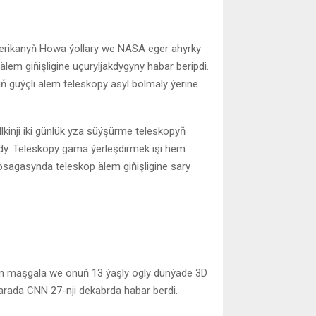
merikanyň Howa ýollary we NASA eger ahyrky
m giňişligine uçuryljakdygyny habar beripdi.
ň güýçli älem teleskopy asyl bolmaly ýerine
lkinji iki günlük yza süýşürme teleskopyň
ykdy. Teleskopy gämä ýerleşdirmek işi hem
osagasynda teleskop älem giňişligine sary
an maşgala we onuň 13 ýaşly ogly dünýäde 3D
 barada CNN 27-nji dekabrda habar berdi.