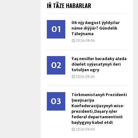
IŇ TÄZE HABARLAR
06-njy Awgust ýyldyzlar
01
näme diýýär? Gündelik
Täleýnama
2026-08-06
Ýaş ne­sil­ler ba­ra­da­ky ala­da
02
döw­let sy­ýa­sa­ty­nyň ile­ri
tu­tul­ýan ug­ry
2026-08-06
Türkmenistanyň Prezidenti
03
Şweýsariýa
Konfederasiýasynyň wise-
prezidenti, Daşary işler
federal departamentiniň
başlygyny kabul etdi
2026-08-06