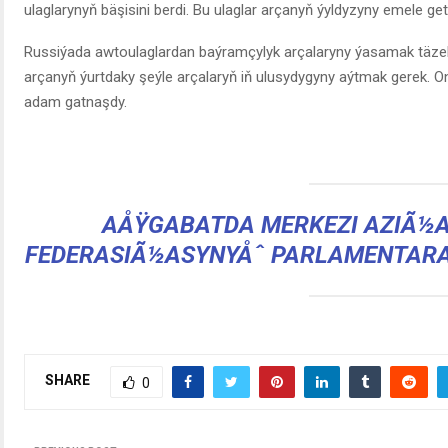
ulaglarynyň bäşisini berdi. Bu ulaglar arçanyň ýyldyzyny emele geti
Russiýada awtoulaglardan baýramçylyk arçalaryny ýasamak täzeli
arçanyň ýurtdaky şeýle arçalaryň iň ulusydygyny aýtmak gerek.
adam gatnaşdy.
AÅŸGABATDA MERKEZI AZIÃ½A
FEDERASIÃ½ASYNYÅˆ PARLAMENTARA
SHARE
0