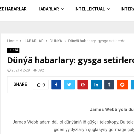
ÄZE HABARLAR
HABARLAR
INTELLEKTUAL
INTER
Home
HABARLAR
DÜNÝÄ
Dünýä habarlary: gysga setirlerde
DÜNÝÄ
Dünýä habarlary: gysga setirler
2021-12-29
392
SHARE
0
James Webb ýola dü
James Webb adam däl, ol dünýäniň iň güýçli teleskopy. Bu tel
giden ýyldyzlaryň şuglasyny görmäge çal