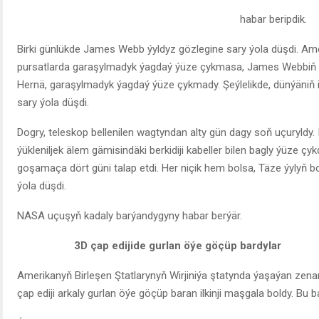
habar beripdik.
Birki günlükde James Webb ýyldyz gözlegine sary ýola düşdi. A
pursatlarda garaşylmadyk ýagdaý ýüze çykmasa, James Webbiň äle
Hernä, garaşylmadyk ýagdaý ýüze çykmady. Şeýlelikde, dünýäniň i
sary ýola düşdi.
Dogry, teleskop bellenilen wagtyndan alty gün dagy soň uçuryldy. I
ýükleniljek älem gämisindäki berkidiji kabeller bilen bagly ýüze ç
goşamaça dört güni talap etdi. Her niçik hem bolsa, Täze ýylyň b
ýola düşdi.
NASA uçuşyň kadaly barýandygyny habar berýär.
3D çap edijide gurlan öýe göçüp bardylar
Amerikanyň Birleşen Ştatlarynyň Wirjiniýa ştatynda ýaşaýan zen
çap ediji arkaly gurlan öýe göçüp baran ilkinji maşgala boldy. Bu