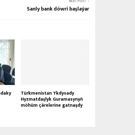
NEXT POST
Sanly bank döwri başlaýar
adaky
Türkmenistan Ykdysady
Hyzmatdaşlyk Guramasynyň
möhüm çärelerine gatnaşdy