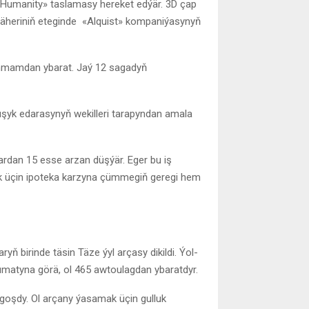
 Humanity» taslamasy hereket edýär. 3D çap
 şäheriniň eteginde «Alquist» kompaniýasynyň
ammamdan ybarat. Jaý 12 sagadyň
luşyk edarasynyň wekilleri tarapyndan amala
lardan 15 esse arzan düşýär. Eger bu iş
ek üçin ipoteka karzyna çümmegiň geregi hem
ň birinde täsin Täze ýyl arçasy dikildi. Ýol-
umatyna görä, ol 465 awtoulagdan ybaratdyr.
oşdy. Ol arçany ýasamak üçin gulluk