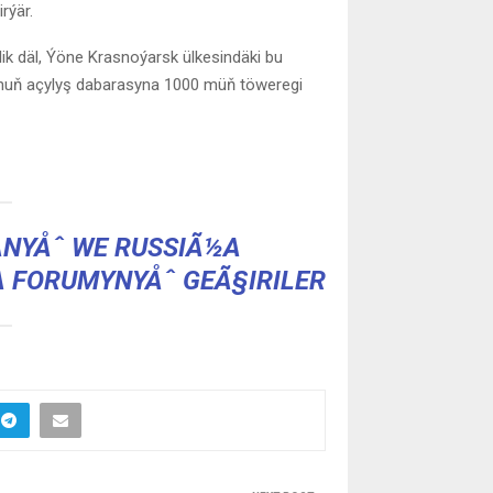
rýär.
k däl, Ýöne Krasnoýarsk ülkesindäki bu
 Onuň açylyş dabarasyna 1000 müň töweregi
NYÅˆ WE RUSSIÃ½A
 FORUMYNYÅˆ GEÃ§IRILER