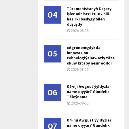
Türkmenistanyň Daşary
04
işler ministri ÝHHG-niň
häzirki başlygy bilen
duşuşdy
2026-08-06
«Agronomçylykda
05
innowasion
tehnologiýalar» atly täze
okuw kitaby neşir edildi
2026-08-05
05-nji Awgust ýyldyzlar
06
näme diýýär? Gündelik
Täleýnama
2026-08-05
04-nji Awgust ýyldyzlar
07
näme diýýär? Gündelik