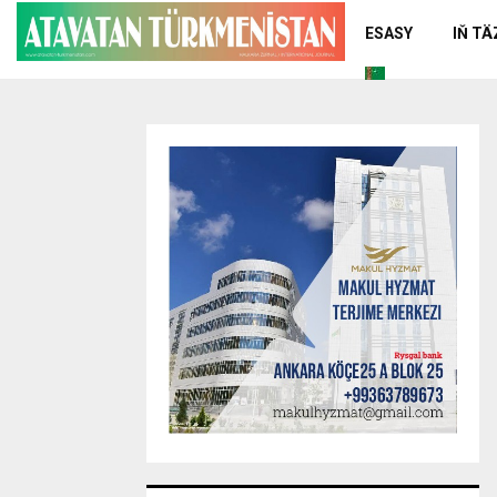
ESASY
IŇ T