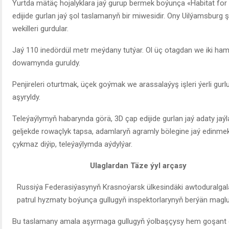
Ýurtda mätäç hojalyklara jaý gurup bermek boýunça «Habitat for
edijide gurlan jaý şol taslamanyň bir miwesidir. Ony Uilýamsburg
wekilleri gurdular.
Jaý 110 inedördül metr meýdany tutýar. Ol üç otagdan we iki h
dowamynda guruldy.
Penjireleri oturtmak, üçek goýmak we arassalaýyş işleri ýerli gur
aşyryldy.
Teleýaýlymyň habarynda görä, 3D çap edijide gurlan jaý adaty jaý
geljekde rowaçlyk tapsa, adamlaryň agramly bölegine jaý edinm
çykmaz diýip, teleýaýlymda aýdylýar.
Ulaglardan Täze ýyl arçasy
Russiýa Federasiýasynyň Krasnoýarsk ülkesindäki awtoduralgalary
patrul hyzmaty boýunça gullugyň inspektorlarynyň berýän magl
Bu taslamany amala aşyrmaga gullugyň ýolbaşçysy hem goşant g