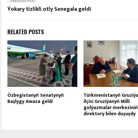
PREVIOUS POST
Ýokary tizlikli otly Senegala geldi
RELATED POSTS
Özbegistanyň Senatynyň
Türkmenistanyň Gruziý
Başlygy Awaza geldi
ilçisi Gruziýanyň Milli
golýazmalar merkeziniň
direktory bilen duşuşdy