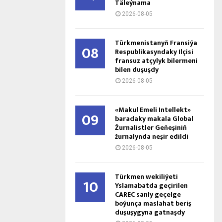
Täleýnama
2026-08-05
Türkmenistanyň Fransiýa
08
Respublikasyndaky Ilçisi
fransuz atçylyk bilermeni
bilen duşuşdy
2026-08-05
«Makul Emeli Intellekt»
09
baradaky makala Global
Žurnalistler Geňeşiniň
žurnalynda neşir edildi
2026-08-05
Türkmen wekiliýeti
10
Yslamabatda geçirilen
CAREC sanly geçelge
boýunça maslahat beriş
duşuşygyna gatnaşdy