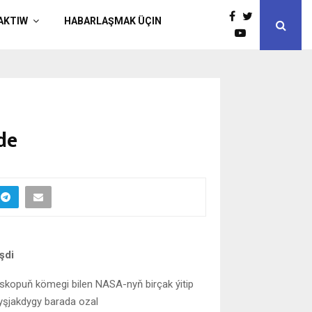
AKTIW
HABARLAŞMAK ÜÇIN
de
şdi
eskopuň kömegi bilen NASA-nyň birçak ýitip
yşjakdygy barada ozal