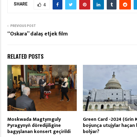
SHARE
4
PREVIOUS POST
“Oskara” dalaş etjek film
RELATED POSTS
Moskwada Magtymguly
Green Card -2024 (Grin 
Pyragynyň döredijiligine
boýunça utujylar haçan b
bagyşlanan konsert geçirildi
bolýar?