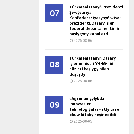
Türkmenistanyň Prezidenti
07
Şweýsariýa
Konfederasiýasynyň wise-
prezidenti, Daşary işler
federal departamentiniň
başlygyny kabul etdi
2026-08-06
Türkmenistanyň Daşary
08
işler ministri ÝHHG-niň
häzirki başlygy bilen
duşuşdy
2026-08-06
«Agronomçylykda
09
innowasion
tehnologiýalar» atly täze
okuw kitaby neşir edildi
2026-08-05