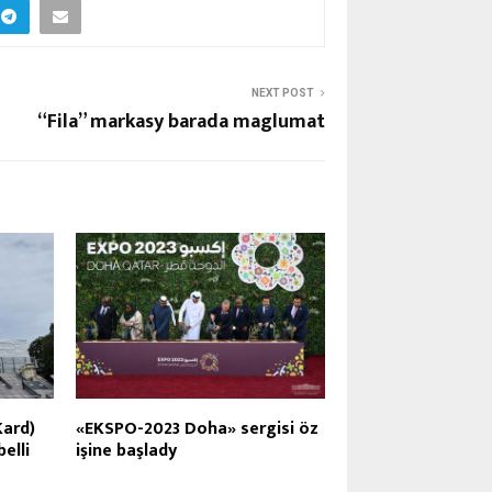
NEXT POST
“Fila” markasy barada maglumat
Kard)
«EKSPO-2023 Doha» sergisi öz
elli
işine başlady