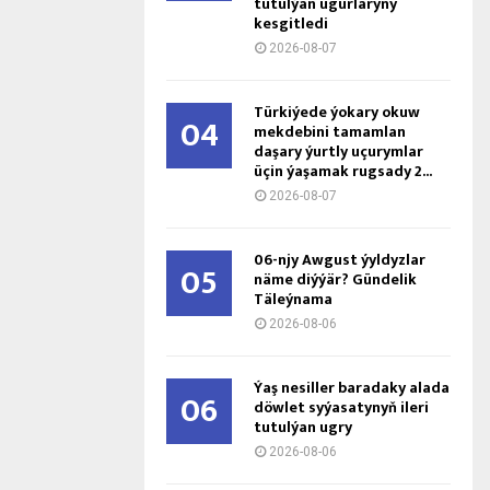
tutulýan ugurlaryny
kesgitledi
2026-08-07
Türkiýede ýokary okuw
04
mekdebini tamamlan
daşary ýurtly uçurymlar
üçin ýaşamak rugsady 2...
2026-08-07
06-njy Awgust ýyldyzlar
05
näme diýýär? Gündelik
Täleýnama
2026-08-06
Ýaş ne­sil­ler ba­ra­da­ky ala­da
06
döw­let sy­ýa­sa­ty­nyň ile­ri
tu­tul­ýan ug­ry
2026-08-06