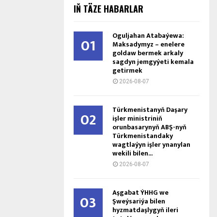
IŇ TÄZE HABARLAR
Oguljahan Atabaýewa:
01
Maksadymyz – enelere
goldaw bermek arkaly
sagdyn jemgyýeti kemala
getirmek
2026-08-07
Türkmenistanyň Daşary
02
işler ministriniň
orunbasarynyň ABŞ-nyň
Türkmenistandaky
wagtlaýyn işler ynanylan
wekili bilen...
2026-08-07
Aşgabat ÝHHG we
03
Şweýsariýa bilen
hyzmatdaşlygyň ileri