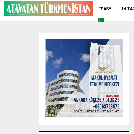
ESASY
IŇ T