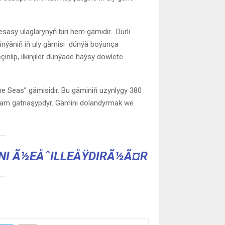
sy ulaglarynyň biri hem gämidir. Dürli
Dünýäniň iň uly gämisi dünýä boýunça
rilip, ilkinjiler dünýäde haýsy döwlete
e Seas” gämisidir. Bu gäminiň uzynlygy 380
dam gatnaşypdyr. Gämini dolandyrmak we
NI Ã½EÅˆILLEÅŸDIRÃ½Ã¤R