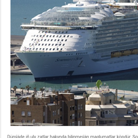
Dünýäde iň uly zatlar hakynda bilinmeýän maglumatlar köpdür. Şol