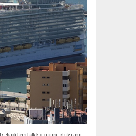
 sebäpli hem halk köpçüligine iň uly gämi