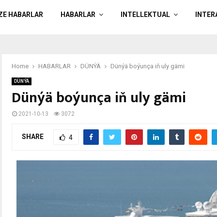
ÄZE HABARLAR
HABARLAR
INTELLEKTUAL
INTER
Home
HABARLAR
DÜNÝÄ
Dünýä boýunça iň uly gämi
DÜNÝÄ
Dünýä boýunça iň uly gämi
2021-10-13
3072
SHARE
4