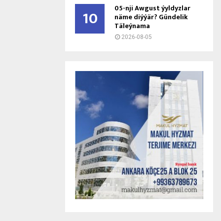
05-nji Awgust ýyldyzlar
10
näme diýýär? Gündelik
Täleýnama
2026-08-05