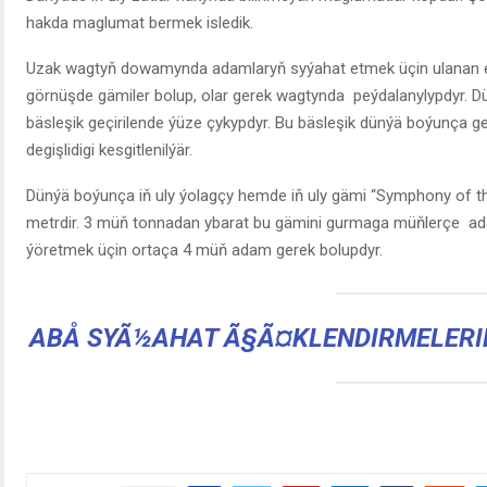
hakda maglumat bermek isledik.
Uzak wagtyň dowamynda adamlaryň syýahat etmek üçin ulanan esa
görnüşde gämiler bolup, olar gerek wagtynda peýdalanylypdyr. 
bäsleşik geçirilende ýüze çykypdyr. Bu bäsleşik dünýä boýunça geçi
degişlidigi kesgitlenilýär.
Dünýä boýunça iň uly ýolagçy hemde iň uly gämi “Symphony of th
metrdir. 3 müň tonnadan ybarat bu gämini gurmaga müňlerçe a
ýöretmek üçin ortaça 4 müň adam gerek bolupdyr.
ABÅ SYÃ½AHAT Ã§Ã¤KLENDIRMELERI