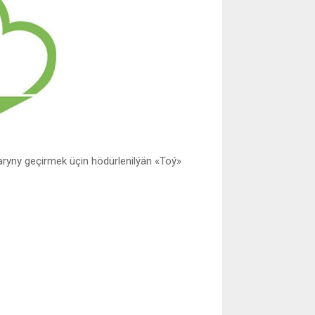
aryny geçirmek üçin hödürlenilýän «Toý»