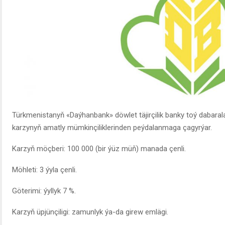
Türkmenistanyň «Daýhanbank» döwlet täjirçilik banky toý dabaral
karzynyň amatly mümkinçiliklerinden peýdalanmaga çagyrýar.
Karzyň möçberi: 100 000 (bir ýüz müň) manada çenli.
Möhleti: 3 ýyla çenli.
Göterimi: ýyllyk 7 %.
Karzyň üpjünçiligi: zamunlyk ýa-da girew emlägi.