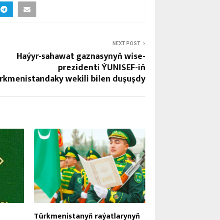
NEXT POST
Haýyr-sahawat gaznasynyň wise-
prezidenti ÝUNISEF-iň
rkmenistandaky wekili bilen duşuşdy
Türkmenistanyň raýatlarynyň