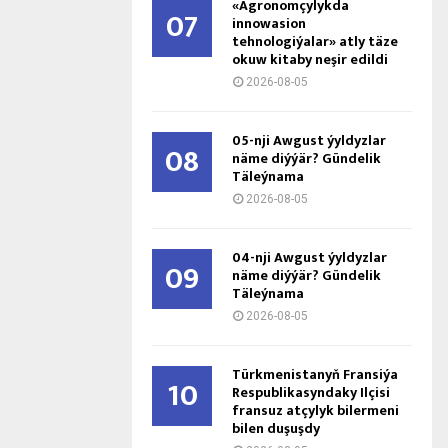
«Agronomçylykda
07
innowasion
tehnologiýalar» atly täze
okuw kitaby neşir edildi
2026-08-05
05-nji Awgust ýyldyzlar
08
näme diýýär? Gündelik
Täleýnama
2026-08-05
04-nji Awgust ýyldyzlar
09
näme diýýär? Gündelik
Täleýnama
2026-08-05
Türkmenistanyň Fransiýa
10
Respublikasyndaky Ilçisi
fransuz atçylyk bilermeni
bilen duşuşdy