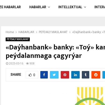
ÄZE HABARLAR
HABARLAR
INTELLEKTUAL
INTER
Home
HABARLAR
PEÝDALY MASLAHAT
«Daýhanbank» banky: «
PEÝDALY MASLAHAT
«Daýhanbank» banky: «Toý» ka
peýdalanmaga çagyrýar
2025-03-16
908
SHARE
0