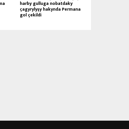
ma
harby gulluga nobatdaky
çagyrylyşy hakynda Permana
gol çekildi