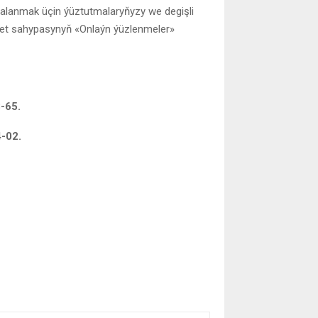
alanmak üçin ýüztutmalaryňyzy we degişli
et sahypasynyň «Onlaýn ýüzlenmeler»
-65.
4-02.