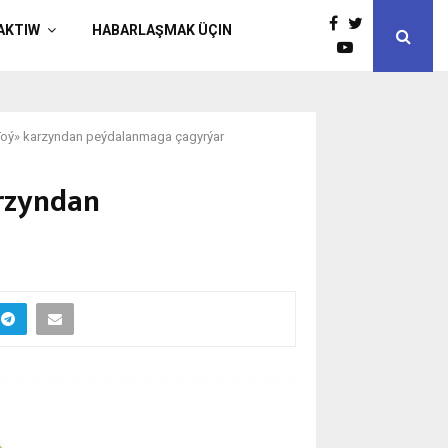
AKTIW
HABARLAŞMAK ÜÇIN
Toý» karzyndan peýdalanmaga çagyrýar
rzyndan