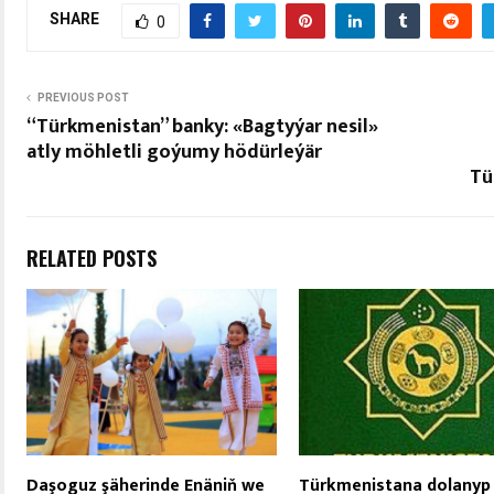
SHARE
0
PREVIOUS POST
“Türkmenistan” banky: «Bagtyýar nesil»
atly möhletli goýumy hödürleýär
Tü
RELATED POSTS
Daşoguz şäherinde Enäniň we
Türkmenistana dolanyp