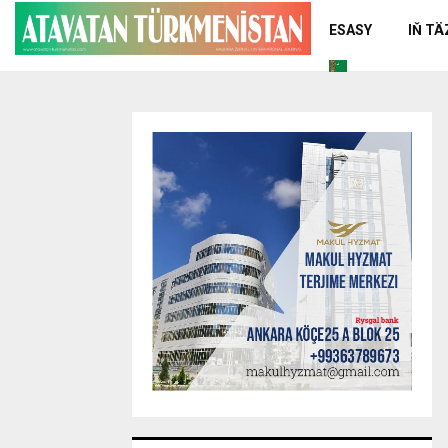
ESASY
IŇ T