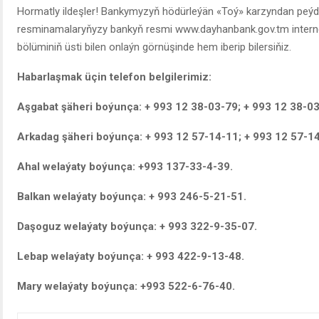
Hormatly ildeşler! Bankymyzyň hödürleýän «Toý» karzyndan peýd
resminamalaryňyzy bankyň resmi www.dayhanbank.gov.tm intern
bölüminiň üsti bilen onlaýn görnüşinde hem iberip bilersiňiz.
Habarlaşmak üçin telefon belgilerimiz:
Aşgabat şäheri boýunça: + 993 12 38-03-79; + 993 12 38-03
Arkadag şäheri boýunça: + 993 12 57-14-11; + 993 12 57-1
Ahal welaýaty boýunça: +993 137-33-4-39.
Balkan welaýaty boýunça: + 993 246-5-21-51.
Daşoguz welaýaty boýunça: + 993 322-9-35-07.
Lebap welaýaty boýunça: + 993 422-9-13-48.
Mary welaýaty boýunça: +993 522-6-76-40.