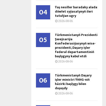
Ýaş ne­sil­ler ba­ra­da­ky ala­da
04
döw­let sy­ýa­sa­ty­nyň ile­ri
tu­tul­ýan ug­ry
2026-08-06
Türkmenistanyň Prezidenti
05
Şweýsariýa
Konfederasiýasynyň wise-
prezidenti, Daşary işler
federal departamentiniň
başlygyny kabul etdi
2026-08-06
Türkmenistanyň Daşary
06
işler ministri ÝHHG-niň
häzirki başlygy bilen
duşuşdy
2026-08-06