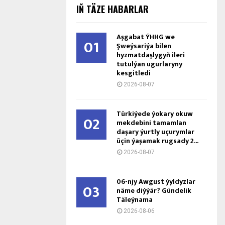
IŇ TÄZE HABARLAR
Aşgabat ÝHHG we
01
Şweýsariýa bilen
hyzmatdaşlygyň ileri
tutulýan ugurlaryny
kesgitledi
2026-08-07
Türkiýede ýokary okuw
02
mekdebini tamamlan
daşary ýurtly uçurymlar
üçin ýaşamak rugsady 2...
2026-08-07
06-njy Awgust ýyldyzlar
03
näme diýýär? Gündelik
Täleýnama
2026-08-06