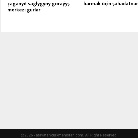
çaganyň saglygyny goraýyş
barmak üçin şahadatna
merkezi gurlar
@2026 - atavatan-turkmenistan.com. All Right Reserved.