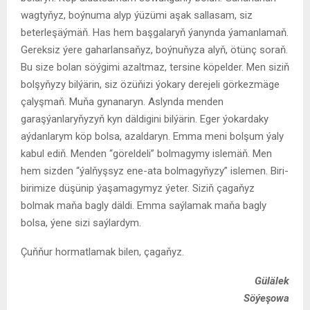
wagtyňyz, boýnuma alyp ýüzümi aşak sallasam, siz
beterleşäýmäň. Has hem başgalaryň ýanynda ýamanlamaň.
Gereksiz ýere gaharlansaňyz, boýnuňyza alyň, ötünç soraň.
Bu size bolan söýgimi azaltmaz, tersine köpelder. Men siziň
bolşyňyzy bilýärin, siz özüňizi ýokary derejeli görkezmäge
çalyşmaň. Muňa gynanaryn. Aslynda menden
garaşýanlaryňyzyň kyn däldigini bilýärin. Eger ýokardaky
aýdanlarym köp bolsa, azaldaryn. Emma meni bolşum ýaly
kabul ediň. Menden “göreldeli” bolmagymy islemäň. Men
hem sizden “ýalňyşsyz ene-ata bolmagyňyzy” islemen. Biri-
birimize düşünip ýaşamagymyz ýeter. Siziň çagaňyz
bolmak maňa bagly däldi. Emma saýlamak maňa bagly
bolsa, ýene sizi saýlardym.
Çuňňur hormatlamak bilen, çagaňyz.
Gülälek
Söýeşowa