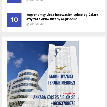
2026-08-06
«Agronomçylykda innowasion tehnologiýalar»
10
atly täze okuw kitaby neşir edildi
2026-08-05