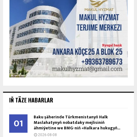
IŇ TÄZE HABARLAR
Baku şäherinde Türkmenistanyň Halk
01
Maslahatynyň nobatdaky mejlisiniň
ähmiýetine we BMG-niň «Halkara hukugyň...
2026-08-08