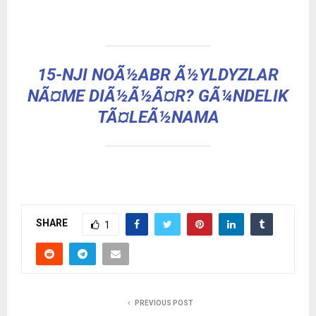
15-NJI NOÃ½ABR Ã½YLDYZLAR
NÃ¤ME DIÃ½Ã½Ã¤R? GÃ¼NDELIK
TÃ¤LEÃ½NAMA
SHARE
1
PREVIOUS POST