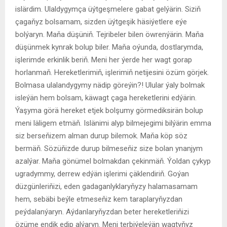
islärdim. Ulaldygymça üýtgeşmelere gabat gelýärin. Siziň
çagaňyz bolsamam, sizden üýtgeşik häsiýetlere eýe
bolýaryn. Maňa düşüniň. Tejribeler bilen öwrenýärin. Maňa
düşünmek kynrak bolup biler. Maňa oýunda, dostlarymda,
işlerimde erkinlik beriň. Meni her ýerde her wagt gorap
horlanmaň. Hereketlerimiň, işlerimiň netijesini özüm görjek.
Bolmasa ulalandygymy nädip göreýin?! Ulular ýaly bolmak
isleýän hem bolsam, käwagt çaga hereketlerini edýärin.
Ýaşyma görä hereket etjek bolşumy görmediksirän bolup
meni läligem etmäň. Islänimi alyp bilmejegimi bilýärin emma
siz berseňizem alman durup bilemok. Maňa köp söz
bermäň. Sözüňizde durup bilmeseňiz size bolan ynanjym
azalýar. Maňa gönümel bolmakdan çekinmäň. Ýoldan çykyp
ugradymmy, derrew edýän işlerimi çäklendiriň. Goýan
düzgünleriňizi, eden gadaganlyklaryňyzy halamasamam
hem, sebäbi beýle etmeseňiz kem taraplaryňyzdan
peýdalanýaryn. Aýdanlaryňyzdan beter hereketleriňizi
özüme endik edip alýaryn. Meni terbiýeleýän wagtyňyz