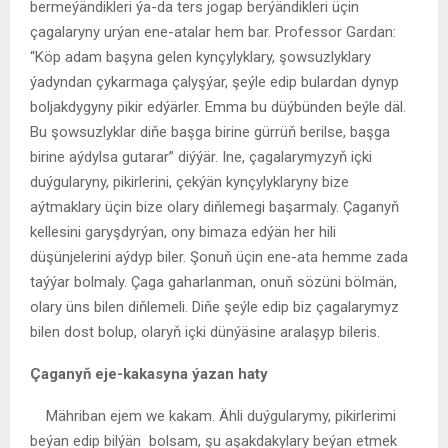
bermeýändikleri ýa-da ters jogap berýändikleri üçin
çagalaryny urýan ene-atalar hem bar. Professor Gardan:
“Köp adam başyna gelen kynçylyklary, şowsuzlyklary
ýadyndan çykarmaga çalyşýar, şeýle edip bulardan dynyp
boljakdygyny pikir edýärler. Emma bu düýbünden beýle däl.
Bu şowsuzlyklar diňe başga birine gürrüň berilse, başga
birine aýdylsa gutarar” diýýär. Ine, çagalarymyzyň içki
duýgularyny, pikirlerini, çekýän kynçylyklaryny bize
aýtmaklary üçin bize olary diňlemegi başarmaly. Çaganyň
kellesini garyşdyrýan, ony bimaza edýän her hili
düşünjelerini aýdyp biler. Şonuň üçin ene-ata hemme zada
taýýar bolmaly. Çaga gaharlanman, onuň sözüni bölmän,
olary üns bilen diňlemeli. Diňe şeýle edip biz çagalarymyz
bilen dost bolup, olaryň içki dünýäsine aralaşyp bileris.
Çaganyň eje-kakasyna ýazan haty
Mähriban ejem we kakam. Ähli duýgularymy, pikirlerimi
beýan edip bilýän bolsam, şu aşakdakylary beýan etmek