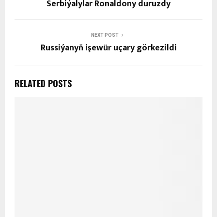
Serbiýalylar Ronaldony duruzdy
NEXT POST
Russiýanyň işewür uçary görkezildi
RELATED POSTS