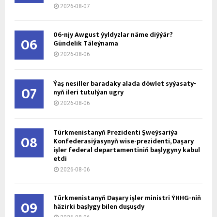
2026-08-07
06-njy Awgust ýyldyzlar näme diýýär?
06
Gündelik Täleýnama
2026-08-06
Ýaş ne­sil­ler ba­ra­da­ky ala­da döw­let sy­ýa­sa­ty­
07
nyň ile­ri tu­tul­ýan ug­ry
2026-08-06
Türkmenistanyň Prezidenti Şweýsariýa
08
Konfederasiýasynyň wise-prezidenti, Daşary
işler federal departamentiniň başlygyny kabul
etdi
2026-08-06
Türkmenistanyň Daşary işler ministri ÝHHG-niň
09
häzirki başlygy bilen duşuşdy