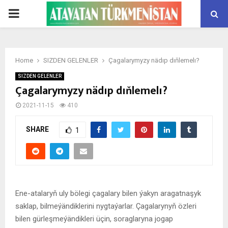
PRIMARY
MENU
Home
SIZDEN GELENLER
Çagalarymyzy nädıp dıňlemelı?
SIZDEN GELENLER
Çagalarymyzy nädıp dıňlemelı?
2021-11-15
410
SHARE
1
Ene-atalaryň uly bölegi çagalary bilen ýakyn aragatnaşyk
saklap, bilmeýändiklerini nygtaýarlar. Çagalarynyň özleri
bilen gürleşmeýändikleri üçin, soraglaryna jogap