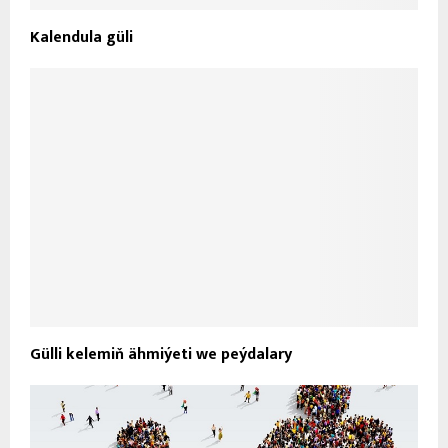
Kalendula güli
Gülli kelemiň ähmiýeti we peýdalary