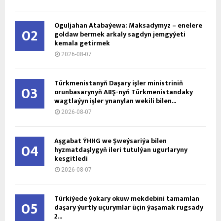
Oguljahan Atabaýewa: Maksadymyz – enelere
02
goldaw bermek arkaly sagdyn jemgyýeti
kemala getirmek
2026-08-07
Türkmenistanyň Daşary işler ministriniň
03
orunbasarynyň ABŞ-nyň Türkmenistandaky
wagtlaýyn işler ynanylan wekili bilen...
2026-08-07
Aşgabat ÝHHG we Şweýsariýa bilen
04
hyzmatdaşlygyň ileri tutulýan ugurlaryny
kesgitledi
2026-08-07
Türkiýede ýokary okuw mekdebini tamamlan
05
daşary ýurtly uçurymlar üçin ýaşamak rugsady
2...