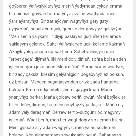
goýberen ýalňyşlyklaryňyz meniň ýadymdan çykdy, emma
biri-biriňize goýýan hormatyňyz azalan wagtynda meni
ýaralaýarsyňyz. Bir zat aýdýan wagtyňyz gaty gaty
gygyrmaň, sebäbi ýumşak, göni sözler gowy yz galdyrýar.
“Men seniň ýalykam …” diýip başlaýan gürrüňleri kellämde
saklasym gelenok. Sähel ýalňyşlarym üçin kelläme kakmaň.
Azajyk ýalňyşmaga rugsat beriň. Sähel ýalňyşym üçin
“erbet çaga” diýmäň. Ilki meni doly diňläň, soňra bolsa eden
işlerime görä jeza beriň. Meni diňläň. Sorag soran wagtym,
bir zady çäksiz bilesim gelýänligidir. Jogabyňyz az bolsun,
uz bolsun. Menden başarjagymdan artyk zada hantama
bolmaň. Emma edip biljek işlerimi gaýgyrtmaň. Maňa
ynanjyňyz berkär. Maňa goldaw beriň, öwüň. Meni beýlekiler
bilen deňeşdirmäň, bu meni umytsyzlyga düşirer. Maňa uly
adam ýaly daraşmaň. Derrew tertip-düzgünli bolmagymy
islemäň. Wagt beriň, men her wagt dogry sözlemän bilerin.
Meni gyssap aljyradan wagtyňyz, men ýalan sözlemeli
bolaryn. Köp aldatsamam sowukganly boluň. Gaharlanan