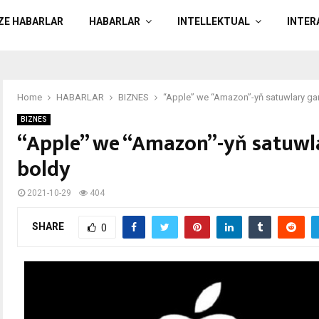
ÄZE HABARLAR
HABARLAR
INTELLEKTUAL
INTER
Home
HABARLAR
BIZNES
“Apple” we “Amazon”-yň satuwlary ga
BIZNES
“Apple” we “Amazon”-yň satuwl
boldy
2021-10-29
404
SHARE
0