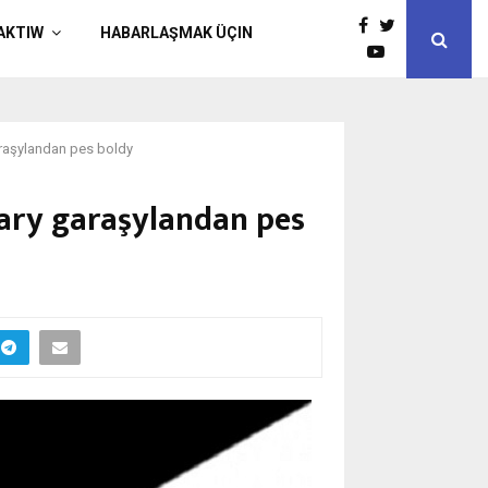
AKTIW
HABARLAŞMAK ÜÇIN
raşylandan pes boldy
ary garaşylandan pes