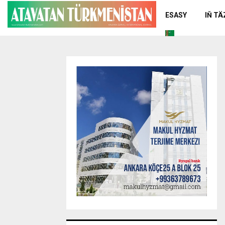
ESASY
IŇ T