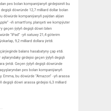
an pes bolan kompaniýanyň girdejisiniň bu
degişli döwründe 12,7 milliard dollar bolan
di. Bu döwürde kompaniýanyň paýdan alýan
 “Apple” -iň smartfony, planşeti we kompýuter
 geçen ýylyň degişli döwri bilen
döwürde “iPad” -yň satuwy 21,4 göterim
karlap, 9,2 milliard dollara ýetdi.
çärýeginde balans hasabatyny çap etdi.
ýlaryndaky girdejisi geçen ýylyň degişli
lara ýetdi. Geçen ýylyň degişli döwründe
araşyşlaryndan pes bolan kompaniýanyň
lýardy. Emma, bu döwürde “Amazon” -yň arassa
 degişli döwri arassa girdejisi 6,3 milliard