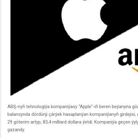
ABŞ-nyň tehnologiýa kompaniýasy “Apple”-iň beren beýanyna gör
balansynda dördünji çärýek hasaplanýan kompaniýanyň girdejisi, g
29 göterim artyp, 83,4 milliard dollara ýetdi. Kompaniýa geçen ýyly
gazandy.