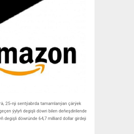
ä, 25-nji sentýabrda tamamlanýan çärýek
eçen ýylyň degişli döwri bilen deňeşdirilende
ň degişli döwründe 64,7 milliard dollar girdeji