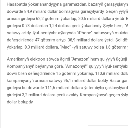
Hasabatda ýokarlanandygyna garamazdan, bazaryň garaşyşlarynd
döwürde 84,9 milliard dollar bolmagyna garaşylýardy. Geçen ýylyň 
arassa girdejisi 62,2 göterim ýokarlap, 20,6 milliard dollara ýet
girdejisi 0.73 dollardan 1,24 dollara çenli ýokarlandy. Şeýle hem,
satuwy artdy. Iýul-sentýabr aýlarynda “iPhone” satuwynyň mukdary
deňeşdirilende 47 göterim artyp, 38,9 milliard dollara ýetdi. Şol 
ýokarlap, 8,3 milliard dollara, “Mac” -yň satuwy bolsa 1,6 göterim ýo
Amerikanyň elektron söwda ägirdi “Amazon” hem şu ýylyň üçünji 
Kompaniýanyň beýanyna görä, “Amazonyň” şu ýylyň iýul-sentýabr a
döwri bilen deňeşdirilende 15 göterim ýokarlap, 110,8 milliard dol
kompaniýanyň arassa satuwy 96,1 milliard dollar boldy. Bazar g
girdejisi bu döwürde 111,6 milliard dollara ýeter diýlip çaklany
girdejisi 3,2 milliard dollara çenli azaldy. Kompaniýanyň geçen ýylyň
dollar bolupdy.