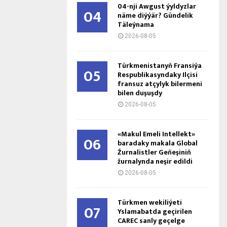
04-nji Awgust ýyldyzlar
04
näme diýýär? Gündelik
Täleýnama
2026-08-05
Türkmenistanyň Fransiýa
05
Respublikasyndaky Ilçisi
fransuz atçylyk bilermeni
bilen duşuşdy
2026-08-05
«Makul Emeli Intellekt»
06
baradaky makala Global
Žurnalistler Geňeşiniň
žurnalynda neşir edildi
2026-08-05
Türkmen wekiliýeti
07
Yslamabatda geçirilen
CAREC sanly geçelge