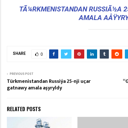
TÃ¼RKMENISTANDAN RUSSIÃ½A 2
AMALA AÅŸYR
SHARE
0
PREVIOUS POST
Türkmenistandan Russiýa 25-nji uçar
“G
gatnawy amala aşyryldy
RELATED POSTS