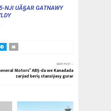
5-NJI UÃ§AR GATNAWY
YLDY
NEXT POST
eneral Motors” ABŞ-da we Kanadada
zarýad beriş stansiýasy gurar