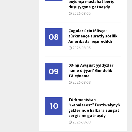
boýunça maslahat beriş
duşuşygyna gatnaşdy
2026-08-05
Çagalar üçin iňlisçe-
08
türkmençe suratly sözlük
Amerikada neşir edildi
2026-08-05
03-nji Awgust ýyldyzlar
09
näme diýýär? Gündelik
Täleýnama
2026-08-03
Türkmenistan
10
“GabalaFest” festiwalynyň
çäklerinde halkara sungat
sergisine gatnaşdy
2026-08-03