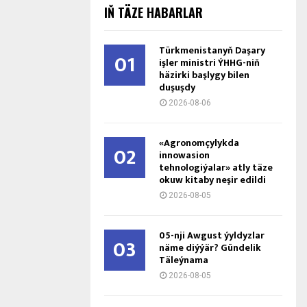
IŇ TÄZE HABARLAR
Türkmenistanyň Daşary
01
işler ministri ÝHHG-niň
häzirki başlygy bilen
duşuşdy
2026-08-06
«Agronomçylykda
02
innowasion
tehnologiýalar» atly täze
okuw kitaby neşir edildi
2026-08-05
05-nji Awgust ýyldyzlar
03
näme diýýär? Gündelik
Täleýnama
2026-08-05