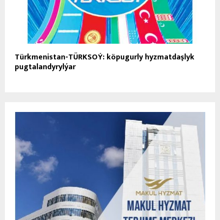
Türkmenistan-TÜRKSOÝ: köpugurly hyzmatdaşlyk
pugtalandyrylýar