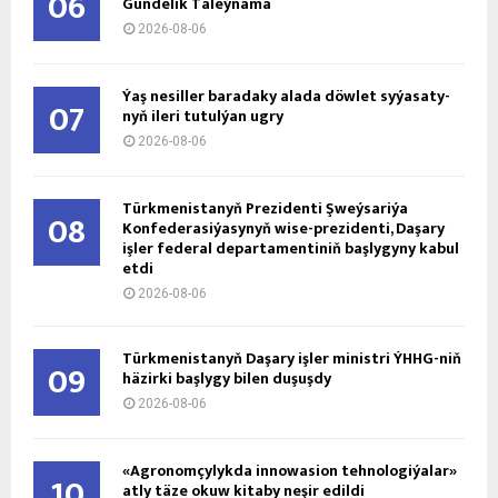
06
Gündelik Täleýnama
2026-08-06
Ýaş ne­sil­ler ba­ra­da­ky ala­da döw­let sy­ýa­sa­ty­
07
nyň ile­ri tu­tul­ýan ug­ry
2026-08-06
Türkmenistanyň Prezidenti Şweýsariýa
08
Konfederasiýasynyň wise-prezidenti, Daşary
işler federal departamentiniň başlygyny kabul
etdi
2026-08-06
Türkmenistanyň Daşary işler ministri ÝHHG-niň
09
häzirki başlygy bilen duşuşdy
2026-08-06
«Agronomçylykda innowasion tehnologiýalar»
10
atly täze okuw kitaby neşir edildi