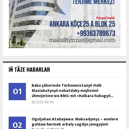
IŇ TÄZE HABARLAR
Baku şäherinde Türkmenistanyň Halk
01
Maslahatynyň nobatdaky mejlisiniň
ähmiýetine we BMG-niň «Halkara hukugyň...
2026-08-08
Oguljahan Atabaýewa: Maksadymyz – enelere
02
goldaw bermek arkaly sagdyn jemgyýeti