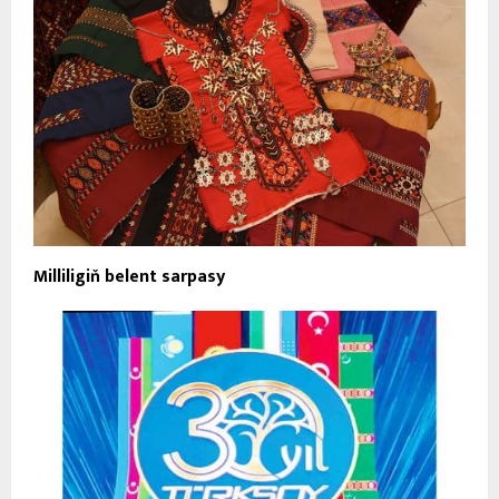
Milliligiň belent sarpasy