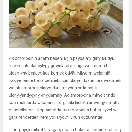
Ak smorodiniň adam bedeni üçin peýdalary gaty uludyr,
miwesi abadançylygy gowulaşdyrmaga we immunitet
ulgamyny berkitmäge kömek edýär. Miwe miweleriniň
häsiýetlerine baha bermek üçin olaryň düzümini öwrenmeli
we ak smorodinalaryň dürli meýdanlarda nähili
ulanylýandygyny anyklamaly. Ak smorodina miwelerinde
köp mukdarda witaminler, organiki kislotalar we gymmatly
minerallar bar. Köp babatda ak smorodina hatda gyzyl we
gara reňklerden hem ýokarydyr. Onuň düzüminde:
güýçli mikroblara garşy täsiri bolan askorbin kislotasy;