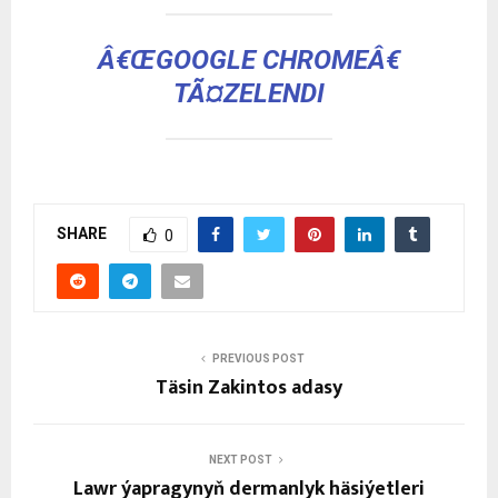
Â€ŒGOOGLE CHROMEÂ€
TÃ¤ZELENDI
SHARE
0
PREVIOUS POST
Täsin Zakintos adasy
NEXT POST
Lawr ýapragynyň dermanlyk häsiýetleri