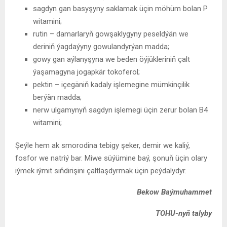
sagdyn gan basyşyny saklamak üçin möhüm bolan P
witamini;
rutin – damarlaryň gowşaklygyny peseldýän we
deriniň ýagdaýyny gowulandyrýan madda;
gowy gan aýlanyşyna we beden öýjükleriniň çalt
ýaşamagyna jogapkär tokoferol;
pektin – içegäniň kadaly işlemegine mümkinçilik
berýän madda;
nerw ulgamynyň sagdyn işlemegi üçin zerur bolan B4
witamini;
Şeýle hem ak smorodina tebigy şeker, demir we kaliý,
fosfor we natriý bar. Miwe süýümine baý, şonuň üçin olary
iýmek iýmit siňdirişini çaltlaşdyrmak üçin peýdalydyr.
Bekow Ba
ýmuhammet
TOHU-nyň talyby