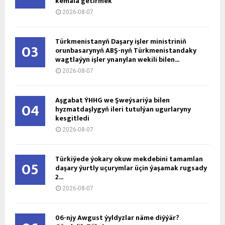
kemala getirmek
2026-08-07
Türkmenistanyň Daşary işler ministriniň
03
orunbasarynyň ABŞ-nyň Türkmenistandaky
wagtlaýyn işler ynanylan wekili bilen...
2026-08-07
Aşgabat ÝHHG we Şweýsariýa bilen
04
hyzmatdaşlygyň ileri tutulýan ugurlaryny
kesgitledi
2026-08-07
Türkiýede ýokary okuw mekdebini tamamlan
05
daşary ýurtly uçurymlar üçin ýaşamak rugsady
2...
2026-08-07
06-njy Awgust ýyldyzlar näme diýýär?