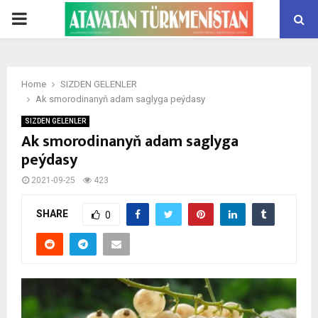
PRIMARY
MENU
Home
SIZDEN GELENLER
Ak smorodinanyň adam saglyga peýdasy
SIZDEN GELENLER
Ak smorodinanyň adam saglyga
peýdasy
2021-09-25
423
SHARE
0