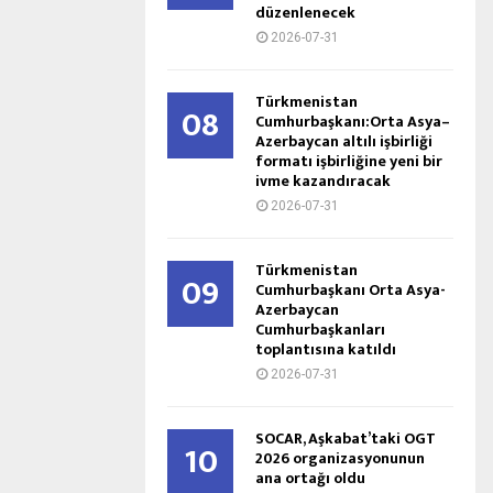
düzenlenecek
2026-07-31
Türkmenistan
08
Cumhurbaşkanı:Orta Asya–
Azerbaycan altılı işbirliği
formatı işbirliğine yeni bir
ivme kazandıracak
2026-07-31
Türkmenistan
09
Cumhurbaşkanı Orta Asya-
Azerbaycan
Cumhurbaşkanları
toplantısına katıldı
2026-07-31
SOCAR, Aşkabat’taki OGT
10
2026 organizasyonunun
ana ortağı oldu