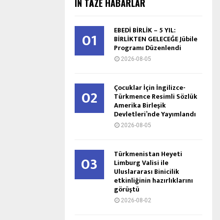
IŇ TÄZE HABARLAR
EBEDİ BİRLİK – 5 YIL:
01
BİRLİKTEN GELECEĞE Jübile
Programı Düzenlendi
2026-08-05
Çocuklar İçin İngilizce-
02
Türkmence Resimli Sözlük
Amerika Birleşik
Devletleri’nde Yayımlandı
2026-08-05
Türkmenistan Heyeti
03
Limburg Valisi ile
Uluslararası Binicilik
etkinliğinin hazırlıklarını
görüştü
2026-08-02