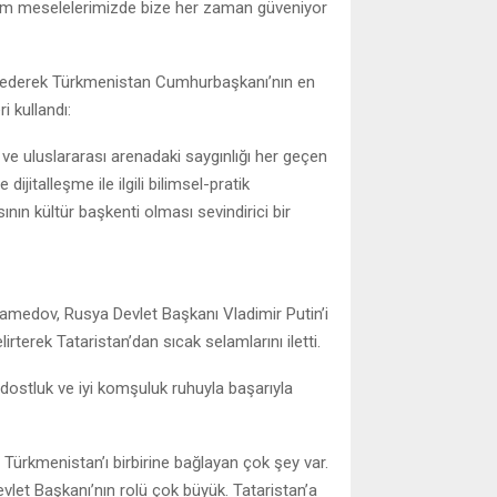
 tüm meselelerimizde bize her zaman güveniyor
r ederek Türkmenistan Cumhurbaşkanı’nın en
i kullandı:
ve uluslararası arenadaki saygınlığı her geçen
jitalleşme ile ilgili bilimsel-pratik
ının kültür başkenti olması sevindirici bir
medov, Rusya Devlet Başkanı Vladimir Putin’i
irterek Tataristan’dan sıcak selamlarını iletti.
ostluk ve iyi komşuluk ruhuyla başarıyla
 Türkmenistan’ı birbirine bağlayan çok şey var.
let Başkanı’nın rolü çok büyük. Tataristan’a