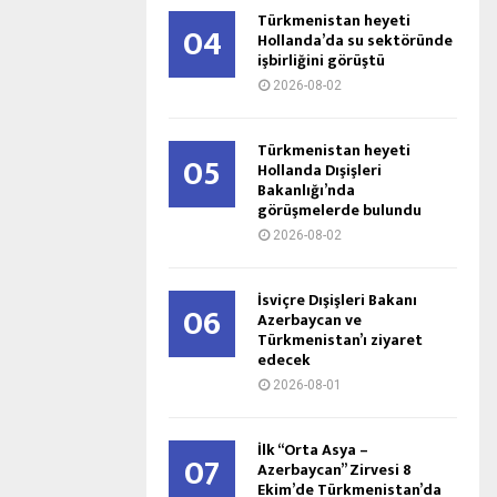
Türkmenistan heyeti
04
Hollanda’da su sektöründe
işbirliğini görüştü
2026-08-02
Türkmenistan heyeti
05
Hollanda Dışişleri
Bakanlığı’nda
görüşmelerde bulundu
2026-08-02
İsviçre Dışişleri Bakanı
06
Azerbaycan ve
Türkmenistan’ı ziyaret
edecek
2026-08-01
İlk “Orta Asya –
07
Azerbaycan” Zirvesi 8
Ekim’de Türkmenistan’da