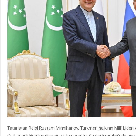
Tataristan Reisi Rustam Minnihanov, Türkmen halkının Millî Lider
Gurbanguli Berdimuhamedov ile görüştü. Kazan Kremlini’nde ge