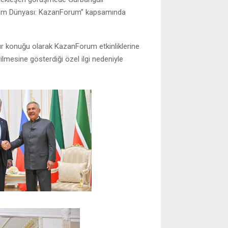
lam Dünyası: KazanForum” kapsamında
r konuğu olarak KazanForum etkinliklerine
irilmesine gösterdiği özel ilgi nedeniyle