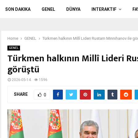
SON DAKIKA
GENEL
DÜNYA
INTERAKTIF
FA
Home
GENEL
Türkmen halkının Millî Lideri Rustam Minnihanov ile gö
GENEL
Türkmen halkının Millî Lideri R
görüştü
2026-05-14
1596
SHARE
0