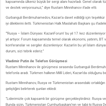
kapsamında ülkeniz büyük bir sergi alanı hazırladı. Genel olarak
ve destek veriyorsunuz,” diye Rustam Minnihanov ifade etti.
Gurbanguli Berdimuhamedov, Kazan’a davet edildiği için teşekkü
iyi dileklerini iletti. Türkmenistan Halk Maslahatı Başkanı şu ifadeler
“‘Rusya – İslam Dünyası: KazanForum’ bu yıl 17. kez düzenleniyor 
yıl artıyor. Forum kapsamında temel olarak ekonomi, yatırım, BT ve di
konferanslar ve sergiler düzenleniyor. Kazan’ın bu yıl İslam dünyas
durum, sizi tebrik ederiz.”
Vladimir Putin ile Telefon Görüşmesi
Rustam Minnihanov ile görüşmesi sırasında Gurbanguli Berdimuha
telefonla aradı. Türkmen halkının Millî Lideri, Kazan’da olduğunu bel
Rustam Minnihanov, Rusya ve Türkmenistan arasındaki ortaklığın d
geliştiğini belirterek şunları ekledi:
“Liderimizle çok kapsamlı bir görüşme gerçekleştirdiniz. Rusya ve
Bunda sizin, Türkmenistan Cumhurbaşkanı’nın ve tabii ki Rusya Dev