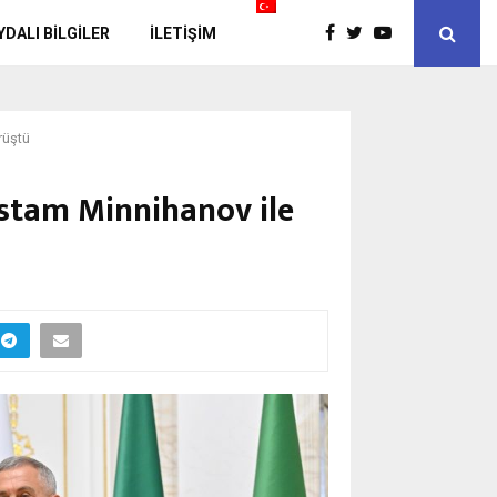
YDALI BİLGİLER
İLETIŞIM
rüştü
ustam Minnihanov ile