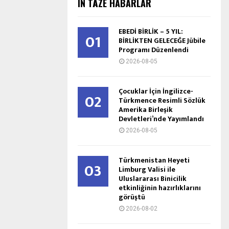
IŇ TÄZE HABARLAR
EBEDİ BİRLİK – 5 YIL:
01
BİRLİKTEN GELECEĞE Jübile
Programı Düzenlendi
2026-08-05
Çocuklar İçin İngilizce-
02
Türkmence Resimli Sözlük
Amerika Birleşik
Devletleri’nde Yayımlandı
2026-08-05
Türkmenistan Heyeti
03
Limburg Valisi ile
Uluslararası Binicilik
etkinliğinin hazırlıklarını
görüştü
2026-08-02