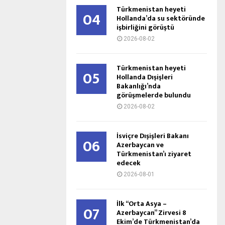
Türkmenistan heyeti
04
Hollanda’da su sektöründe
işbirliğini görüştü
2026-08-02
Türkmenistan heyeti
05
Hollanda Dışişleri
Bakanlığı’nda
görüşmelerde bulundu
2026-08-02
İsviçre Dışişleri Bakanı
06
Azerbaycan ve
Türkmenistan’ı ziyaret
edecek
2026-08-01
İlk “Orta Asya –
07
Azerbaycan” Zirvesi 8
Ekim’de Türkmenistan’da