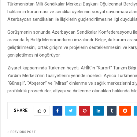
Türkmenistan Milli Sendikalar Merkezi Başkanı Oğulcennat Berdiyeva
haklarının korunması ve sendika üyelerinin sosyal savunması ala
Azerbaycan sendikaları ile ilişkilerin güçlendirilmesine ilgi duydukları
Görüşmenin sonunda Azerbaycan Sendikalar Konfederasyonu ile T
arasında İş Birliği Memorandumu imzalandı. Belge, iki kurum arası
geliştirilmesini, ortak girişim ve projelerin desteklenmesini ve karşıl
genişletilmesini öngörüyor.
Ziyaret kapsamında Türkmen heyeti, AHİK’in “Kurort” Turizm Bilgi M
Yardım Merkezi’nin faaliyetlerini yerinde inceledi. Ayrıca Türkmenis
“Günəşli”, “Abşeron” ve “Miras” dinlenme ve sağlık merkezlerini zi
profilaktik prosedürler, altyapı ve dinlenme olanakları hakkında bilgi
SHARE
0
PREVIOUS POST