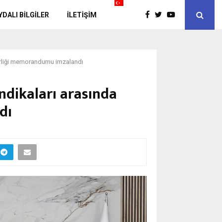
YDALI BİLGİLER
İLETIŞIM
birliği memorandumu imzalandı
ndikaları arasında
dı