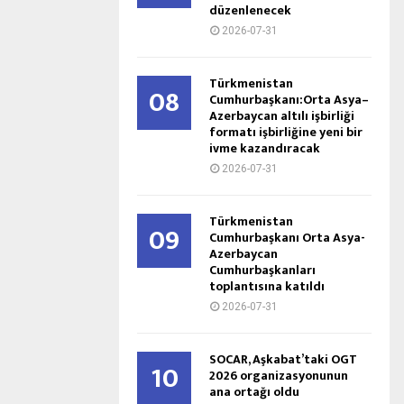
düzenlenecek
2026-07-31
Türkmenistan
08
Cumhurbaşkanı:Orta Asya–
Azerbaycan altılı işbirliği
formatı işbirliğine yeni bir
ivme kazandıracak
2026-07-31
Türkmenistan
09
Cumhurbaşkanı Orta Asya-
Azerbaycan
Cumhurbaşkanları
toplantısına katıldı
2026-07-31
SOCAR, Aşkabat’taki OGT
10
2026 organizasyonunun
ana ortağı oldu