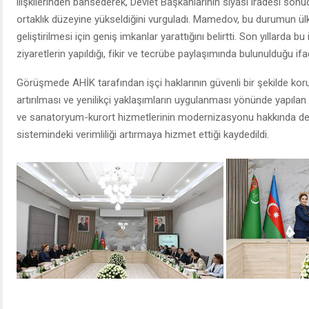
ilişkilerinden bahsederek, Devlet Başkanlarının siyasi iradesi sonucu
ortaklık düzeyine yükseldiğini vurguladı. Mamedov, bu durumun ülke
geliştirilmesi için geniş imkanlar yarattığını belirtti. Son yıllarda bu i
ziyaretlerin yapıldığı, fikir ve tecrübe paylaşımında bulunulduğu ifad
Görüşmede AHİK tarafından işçi haklarının güvenli bir şekilde kor
artırılması ve yenilikçi yaklaşımların uygulanması yönünde yapılan ç
ve sanatoryum-kurort hizmetlerinin modernizasyonu hakkında detaylı
sistemindeki verimliliği artırmaya hizmet ettiği kaydedildi.