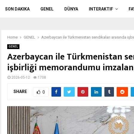
SON DAKIKA
GENEL
DÜNYA
INTERAKTIF
FA
Home
GENEL
Azerbaycan ile Türkmenistan sendikaları arasında iş
GENEL
Azerbaycan ile Türkmenistan se
işbirliği memorandumu imzalan
2026-05-12
1708
SHARE
0