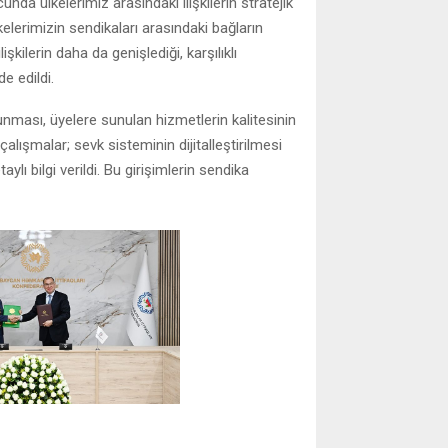
nda ülkelerimiz arasındaki ilişkilerin stratejik
lerimizin sendikaları arasındaki bağların
lişkilerin daha da genişlediği, karşılıklı
e edildi.
unması, üyelere sunulan hizmetlerin kalitesinin
alışmalar; sevk sisteminin dijitalleştirilmesi
 bilgi verildi. Bu girişimlerin sendika