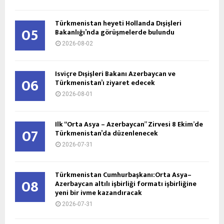
Türkmenistan heyeti Hollanda Dışişleri
05
Bakanlığı’nda görüşmelerde bulundu
2026-08-02
İsviçre Dışişleri Bakanı Azerbaycan ve
06
Türkmenistan’ı ziyaret edecek
2026-08-01
İlk “Orta Asya – Azerbaycan” Zirvesi 8 Ekim’de
07
Türkmenistan’da düzenlenecek
2026-07-31
Türkmenistan Cumhurbaşkanı:Orta Asya–
08
Azerbaycan altılı işbirliği formatı işbirliğine
yeni bir ivme kazandıracak
2026-07-31