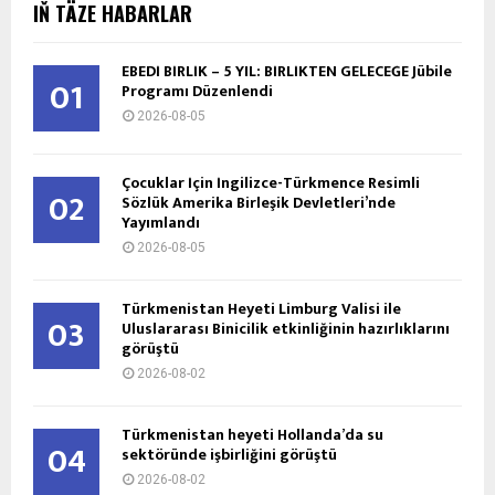
IŇ TÄZE HABARLAR
EBEDİ BİRLİK – 5 YIL: BİRLİKTEN GELECEĞE Jübile
01
Programı Düzenlendi
2026-08-05
Çocuklar İçin İngilizce-Türkmence Resimli
02
Sözlük Amerika Birleşik Devletleri’nde
Yayımlandı
2026-08-05
Türkmenistan Heyeti Limburg Valisi ile
03
Uluslararası Binicilik etkinliğinin hazırlıklarını
görüştü
2026-08-02
Türkmenistan heyeti Hollanda’da su
04
sektöründe işbirliğini görüştü
2026-08-02