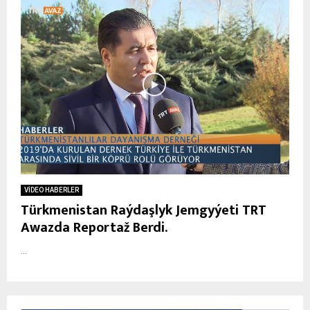
VİDEO HABERLER
Türkmenistan Raýdaşlyk Jemgyýeti TRT
Awazda Reportaž Berdi.
...