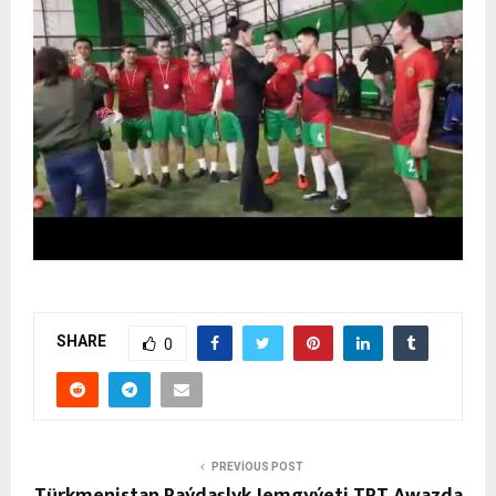
SHARE
0
PREVIOUS POST
Türkmenistan Raýdaşlyk Jemgyýeti TRT Awazda