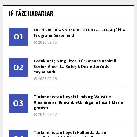
IŇ TÄZE HABARLAR
EBEDİ BİRLİK – 5 YIL: BİRLİKTEN GELECEĞE Jübile
01
Programı Düzenlendi
2026-08-05
Çocuklar İçin İngilizce-Türkmence Resimli
02
Sözlük Amerika Birleşik Devletleri’nde
Yayımlandı
2026-08-05
Türkmenistan Heyeti Limburg Valisi ile
03
Uluslararası Binicilik etkinliğinin hazırlıklarını
görüştü
2026-08-02
Türkmenistan heyeti Hollanda’da su