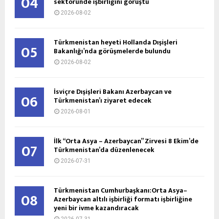
04
sektöründe işbirliğini görüştü
2026-08-02
Türkmenistan heyeti Hollanda Dışişleri
05
Bakanlığı’nda görüşmelerde bulundu
2026-08-02
İsviçre Dışişleri Bakanı Azerbaycan ve
06
Türkmenistan’ı ziyaret edecek
2026-08-01
İlk “Orta Asya – Azerbaycan” Zirvesi 8 Ekim’de
07
Türkmenistan’da düzenlenecek
2026-07-31
Türkmenistan Cumhurbaşkanı:Orta Asya–
08
Azerbaycan altılı işbirliği formatı işbirliğine
yeni bir ivme kazandıracak