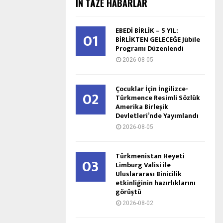
IŇ TÄZE HABARLAR
EBEDİ BİRLİK – 5 YIL:
01
BİRLİKTEN GELECEĞE Jübile
Programı Düzenlendi
2026-08-05
Çocuklar İçin İngilizce-
02
Türkmence Resimli Sözlük
Amerika Birleşik
Devletleri’nde Yayımlandı
2026-08-05
Türkmenistan Heyeti
03
Limburg Valisi ile
Uluslararası Binicilik
etkinliğinin hazırlıklarını
görüştü
2026-08-02