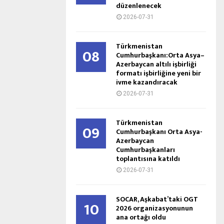
düzenlenecek
2026-07-31
Türkmenistan
08
Cumhurbaşkanı:Orta Asya–
Azerbaycan altılı işbirliği
formatı işbirliğine yeni bir
ivme kazandıracak
2026-07-31
Türkmenistan
09
Cumhurbaşkanı Orta Asya-
Azerbaycan
Cumhurbaşkanları
toplantısına katıldı
2026-07-31
SOCAR, Aşkabat’taki OGT
10
2026 organizasyonunun
ana ortağı oldu