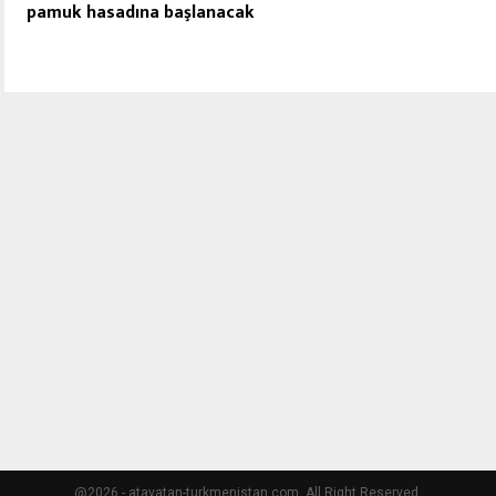
pamuk hasadına başlanacak
@2026 - atavatan-turkmenistan.com. All Right Reserved.