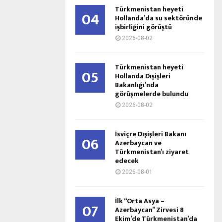
Türkmenistan heyeti
04
Hollanda’da su sektöründe
işbirliğini görüştü
2026-08-02
Türkmenistan heyeti
05
Hollanda Dışişleri
Bakanlığı’nda
görüşmelerde bulundu
2026-08-02
İsviçre Dışişleri Bakanı
06
Azerbaycan ve
Türkmenistan’ı ziyaret
edecek
2026-08-01
İlk “Orta Asya –
07
Azerbaycan” Zirvesi 8
Ekim’de Türkmenistan’da