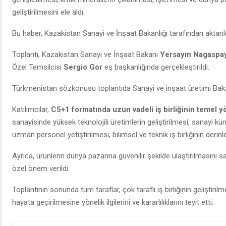
geliştirilmesini ele aldı.
Bu haber, Kazakistan Sanayi ve İnşaat Bakanlığı tarafından aktarıld
Toplantı, Kazakistan Sanayi ve İnşaat Bakanı
Yersayın Nagaspa
Özel Temsilcisi
Sergio Gor
eş başkanlığında gerçekleştirildi.
Türkmenistan sözkonusu toplantıda Sanayi ve inşaat üretimi Bakan
Katılımcılar,
C5+1 formatında uzun vadeli iş birliğinin temel yö
sanayisinde yüksek teknolojili üretimlerin geliştirilmesi, sanayi küm
uzman personel yetiştirilmesi, bilimsel ve teknik iş birliğinin derinle
Ayrıca, ürünlerin dünya pazarına güvenilir şekilde ulaştırılmasını sa
özel önem verildi.
Toplantının sonunda tüm taraflar, çok taraflı iş birliğinin geliştirilm
hayata geçirilmesine yönelik ilgilerini ve kararlılıklarını teyit etti.