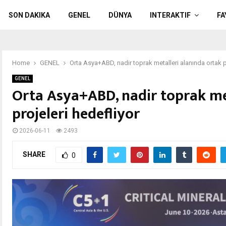
SON DAKIKA
GENEL
DÜNYA
INTERAKTIF
FA
Home
GENEL
Orta Asya+ABD, nadir toprak metalleri alanında ortak p
GENEL
Orta Asya+ABD, nadir toprak me
projeleri hedefliyor
2026-06-11
2493
SHARE
0