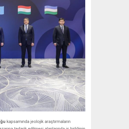
oğu
kapsamında jeolojik araştırmaların
zarına tedarik edilmesi alanlarında iş birliğinin