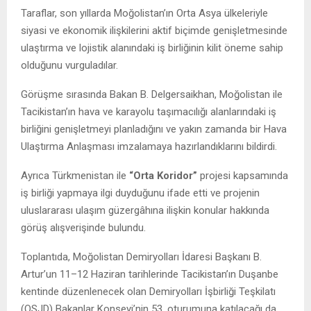
Taraflar, son yıllarda Moğolistan’ın Orta Asya ülkeleriyle
siyasi ve ekonomik ilişkilerini aktif biçimde genişletmesinde
ulaştırma ve lojistik alanındaki iş birliğinin kilit öneme sahip
olduğunu vurguladılar.
Görüşme sırasında Bakan B. Delgersaikhan, Moğolistan ile
Tacikistan’ın hava ve karayolu taşımacılığı alanlarındaki iş
birliğini genişletmeyi planladığını ve yakın zamanda bir Hava
Ulaştırma Anlaşması imzalamaya hazırlandıklarını bildirdi.
Ayrıca Türkmenistan ile
“Orta Koridor”
projesi kapsamında
iş birliği yapmaya ilgi duyduğunu ifade etti ve projenin
uluslararası ulaşım güzergâhına ilişkin konular hakkında
görüş alışverişinde bulundu.
Toplantıda, Moğolistan Demiryolları İdaresi Başkanı B.
Artur’un 11–12 Haziran tarihlerinde Tacikistan’ın Duşanbe
kentinde düzenlenecek olan Demiryolları İşbirliği Teşkilatı
(OSJD) Bakanlar Konseyi’nin 53. oturumuna katılacağı da