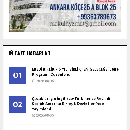
IŇ TÄZE HABARLAR
EBEDİ BİRLİK – 5 YIL: BİRLİKTEN GELECEĞE Jübile
01
Programı Düzenlendi
2026-08-05
Çocuklar İçin İngilizce-Türkmence Resimli
02
Sözlük Amerika Birleşik Devletleri’nde
Yayımlandı
2026-08-05