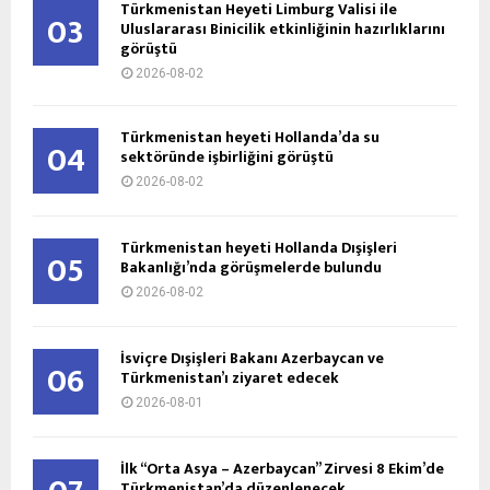
Türkmenistan Heyeti Limburg Valisi ile
03
Uluslararası Binicilik etkinliğinin hazırlıklarını
görüştü
2026-08-02
Türkmenistan heyeti Hollanda’da su
04
sektöründe işbirliğini görüştü
2026-08-02
Türkmenistan heyeti Hollanda Dışişleri
05
Bakanlığı’nda görüşmelerde bulundu
2026-08-02
İsviçre Dışişleri Bakanı Azerbaycan ve
06
Türkmenistan’ı ziyaret edecek
2026-08-01
İlk “Orta Asya – Azerbaycan” Zirvesi 8 Ekim’de
Türkmenistan’da düzenlenecek