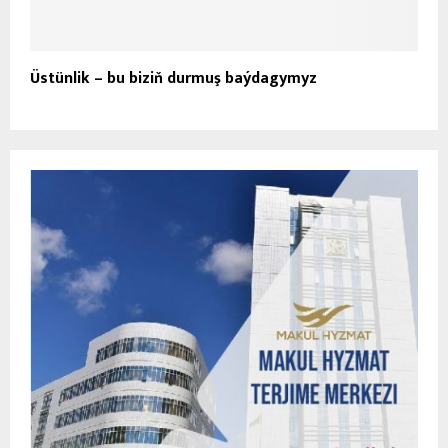
Üstünlik – bu biziň durmuş baýdagymyz