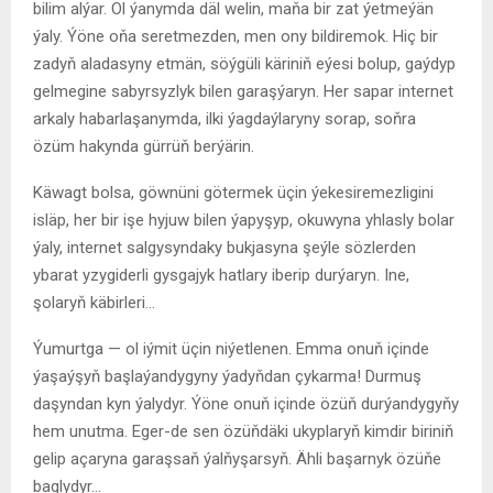
bilim alýar. Ol ýanymda däl welin, maňa bir zat ýetmeýän
ýaly. Ýöne oňa seretmezden, men ony bildiremok. Hiç bir
zadyň aladasyny etmän, söýgüli käriniň eýesi bolup, gaýdyp
gelmegine sabyrsyzlyk bilen garaşýaryn. Her sapar internet
arkaly habarlaşanymda, ilki ýagdaýlaryny sorap, soňra
özüm hakynda gürrüň berýärin.
Käwagt bolsa, göwnüni götermek üçin ýekesiremezligini
isläp, her bir işe hyjuw bilen ýapyşyp, okuwyna yhlasly bolar
ýaly, internet salgysyndaky bukjasyna şeýle sözlerden
ybarat yzygiderli gysgajyk hatlary iberip durýaryn. Ine,
şolaryň käbirleri…
Ýumurtga — ol iýmit üçin niýetlenen. Emma onuň içinde
ýaşaýşyň başlaýandygyny ýadyňdan çykarma! Durmuş
daşyndan kyn ýalydyr. Ýöne onuň içinde özüň durýandygyňy
hem unutma. Eger-de sen özüňdäki ukyplaryň kimdir biriniň
gelip açaryna garaşsaň ýalňyşarsyň. Ähli başarnyk özüňe
baglydyr…