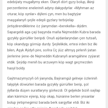
edebiýaty mugallymy eken. Olaryň dört gyzy bolup, ilkinji
perzentlerine eneleriniň adyny dakypdyrlar. «Myhman az
oturar, köp synlar» diýleni çyn, men bu bagtyýar
maşgalanyň şeýle edepli gyzlary terbiýeläp
ýetişdirendiklerine öz ýanymdan «berekella» diýdim.
Sapargeldi aga çaý başynda maňa Nejmeddin Kubra barada
gyzykly gürrüňler beripdi. Onuň aýdanlaryndan çen tutsaň,
köp okandygy görnüp durdy. Şeýlelikde, ertesi irden biz ilki
bilen, Aşyk Aýdyň pire, soňra Üç ýüz altmyş pirleriň ýatan
ýerlerine ýene-de Nejmeddin Kubranyň aramgähine zyýarat
etdik. Şeýdip meniň bu arzuwym köp wagt geçmezden
hasyl boldy.
Gaýtmazymyzyň öň ýanynda, Baýramgül gelneje özleriniň
talyplyk döwürleri barada gyzykly gürrüňler berip, şol
ýyllarda düşen suratlaryny görkezdi. Ol geljekde biziň saýlap
alan kärimize eýerip, köp okap, hünärine berlen ynsanlar
bolup ýetişmegimiz barada berk sargytlar etdi. Biz iki