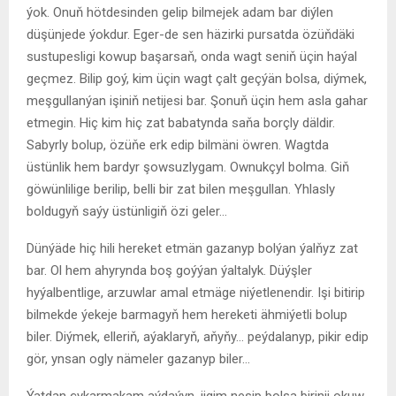
ýok. Onuň hötdesinden gelip bilmejek adam bar diýlen
düşünjede ýokdur. Eger-de sen häzirki pursatda özüňdäki
sustupesligi kowup başarsaň, onda wagt seniň üçin haýal
geçmez. Bilip goý, kim üçin wagt çalt geçýän bolsa, diýmek,
meşgullanýan işiniň netijesi bar. Şonuň üçin hem asla gahar
etmegin. Hiç kim hiç zat babatynda saňa borçly däldir.
Sabyrly bolup, özüňe erk edip bilmäni öwren. Wagtda
üstünlik hem bardyr şowsuzlygam. Ownukçyl bolma. Giň
göwünlilige berilip, belli bir zat bilen meşgullan. Yhlasly
boldugyň saýy üstünligiň özi geler…
Dünýäde hiç hili hereket etmän gazanyp bolýan ýalňyz zat
bar. Ol hem ahyrynda boş goýýan ýaltalyk. Düýşler
hyýalbentlige, arzuwlar amal etmäge niýetlenendir. Işi bitirip
bilmekde ýekeje barmagyň hem hereketi ähmiýetli bolup
biler. Diýmek, elleriň, aýaklaryň, aňyňy… peýdalanyp, pikir edip
gör, ynsan ogly nämeler gazanyp biler…
Ýatdan çykarmakam aýdaýyn, jigim nesip bolsa birinji okuw