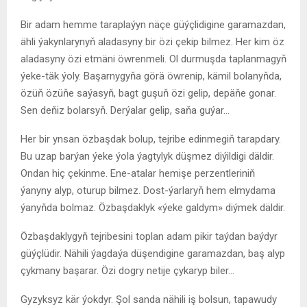
Bir adam hemme taraplaýyn näçe güýçlidigine garamazdan,
ähli ýakynlarynyň aladasyny bir özi çekip bilmez. Her kim öz
aladasyny özi etmäni öwrenmeli. Ol durmuşda taplanmagyň
ýeke-täk ýoly. Başarnygyňa görä öwrenip, kämil bolanyňda,
özüň özüňe saýasyň, bagt guşuň özi gelip, depäňe gonar.
Sen deňiz bolarsyň. Derýalar gelip, saňa guýar…
Her bir ynsan özbaşdak bolup, tejribe edinmegiň tarapdary.
Bu uzap barýan ýeke ýola ýagtylyk düşmez diýildigi däldir.
Ondan hiç çekinme. Ene-atalar hemişe perzentleriniň
ýanyny alyp, oturup bilmez. Dost-ýarlaryň hem elmydama
ýanyňda bolmaz. Özbaşdaklyk «ýeke galdym» diýmek däldir.
Özbaşdaklygyň tejribesini toplan adam pikir taýdan baýdyr
güýçlüdir. Nähili ýagdaýa düşendigine garamazdan, baş alyp
çykmany başarar. Özi dogry netije çykaryp biler…
Gyzyksyz kär ýokdyr. Şol sanda nähili iş bolsun, tapawudy