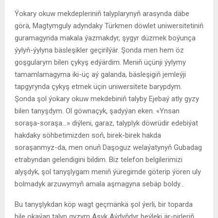
Ýokary okuw mekdepleriniň talyplarynyň arasynda däbe
görä, Magtymguly adyndaky Türkmen döwlet uniwersitetiniň
guramagynda makala ýazmakdyr, şygyr düzmek boýunça
ýylyň-ýylyna bäsleşikler geçirilýär. Şonda men hem öz
goşgularym bilen çykyş edýärdim. Meniň üçünji ýylymy
tamamlamagyma iki-üç aý galanda, bäsleşigiň jemleýji
tapgyrynda çykyş etmek üçin uniwersitete barypdym.
Şonda şol ýokary okuw mekdebiniň talyby Ejebaý atly gyzy
bilen tanyşdym. Ol göwnaçyk, şadyýan eken. «Ynsan
soraşa-soraşa…» diýleni, garaz, talyplyk döwrüdir edebiýat
hakdaky söhbetimizden soň, birek-birek hakda
soraşanmyz-da, men onuň Daşoguz welaýatynyň Gubadag
etrabyndan gelendigini bildim. Biz telefon belgilerimizi
alyşdyk, şol tanyşlygam meniň ýüregimde göterip ýören uly
bolmadyk arzuwymyň amala aşmagyna sebäp boldy…
Bu tanyşlykdan köp wagt geçmänkä şol ýerli, bir toparda
bile okaýan talyp gyzym Aşyk Aýdyňdyr beýleki är-pirleriň