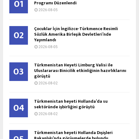
01
Programı Düzenlendi
2026-08-05
Çocuklar İçin İngilizce-Türkmence Resimli
02
Sözlük Amerika Birleşik Devletleri’nde
Yayımlandı
2026-08-05
Türkmenistan Heyeti Limburg Valisi ile
03
Uluslararası Binicilik etkinliğinin hazırlıklarını
görüştü
2026-08-02
Türkmenistan heyeti Hollanda’da su
04
sektöründe işbirliğini görüştü
2026-08-02
Türkmenistan heyeti Hollanda Dışişleri
Bakanlığı’nda görüşmelerde bulundu