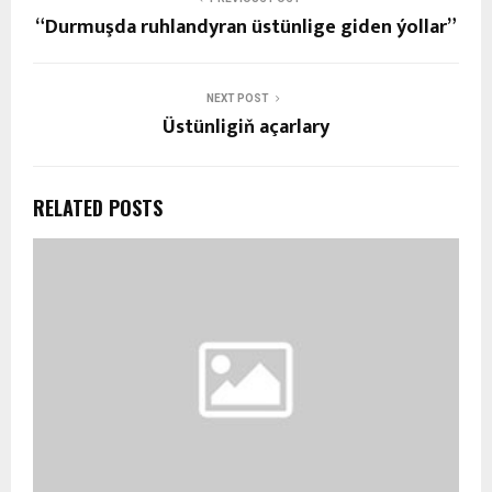
“Durmuşda ruhlandyran üstünlige giden ýollar”
NEXT POST
Üstünligiň açarlary
RELATED POSTS