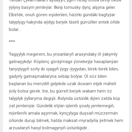
ýylyny basym jemleýär. Ilkinji tomusky dynç alşyna geler.
Elbetde, onuň gören-eşidenleri, häzirki gündäki bagtyýar
talyplygy hakynda aýdyp berjek täsirli gürrüňler entek öňde
bolar…
***
Ýagşylyk megerem, bu ynsanlaryň arasyndaky iň ýakymly
gatnaşykdyr. Köplenç göräýmäge ýönekeýje hasaplanýan
tanyşlygyň soňy iki ojagyň ýygy-ýygydan, birek-birek bilen,
gadyrly gatnaşmaklaryna sebäp bolýar. Ol söz bilen
başlanan bu menziliň geljekde uzak dowam etjek mähirli
ýoly bolsa gerek. Ine, bu gürreň berjek wakam hem öz
talyplyk ýyllaryma degişli. Aslynda üstünlik diýen zatda köp
zat jemlenýär. Gündelik etýän işleriňi şowly jemlemegiň,
niýetleriňi amala aşyrmak, kynçylyga duşsaň müzzermän
öňünde durup bilmek, hatda maksat-myradyňa ýetmek hem
arzuwlaryň hasyl bolmagynyň üstünligidir…