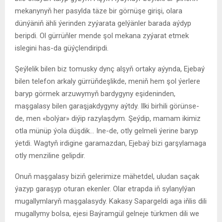
mekanynyň her pasylda täze bir görnüşe girişi, olara
dünýäniň ähli ýerinden zyýarata gelýänler barada aýdyp
beripdi. Ol gürrüňler mende şol mekana zyýarat etmek
islegini has-da güýçlendiripdi.
Şeýlelik bilen biz tomusky dynç alşyň ortaky aýynda, Ejebaý
bilen telefon arkaly gürrüňdeşlikde, meniň hem şol ýerlere
baryp görmek arzuwymyň bardygyny eşideninden,
maşgalasy bilen garaşjakdygyny aýtdy. Ilki birhili görünse-
de, men «bolýar» diýip razylaşdym. Şeýdip, mamam ikimiz
otla münüp ýola düşdik… Ine-de, otly gelmeli ýerine baryp
ýetdi. Wagtyň irdigine garamazdan, Ejebaý bizi garşylamaga
otly menziline gelipdir.
Onuň maşgalasy biziň gelerimize mähetdel, uludan saçak
ýazyp garaşyp oturan ekenler. Olar etrapda iň sylanylýan
mugallymlaryň maşgalasydy. Kakasy Sapargeldi aga iňlis dili
mugallymy bolsa, ejesi Baýramgül gelneje türkmen dili we