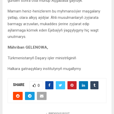
günden soňra otla münüp Aşgabada gaýtdyk.
Mamam heniz-henizlerem bu myhmansöýer maşgalany
ýatlap, olara alkyş aýdýar. Ähli musulmanlaryň zyýarata
barmagy arzuwlan, mukaddes ýerine zyýarat edip
aýlanmaga kömek eden Ejebaýyň ýagşylygyny hiç wagt
unutmarys.
Mähriban GELENOWA,
Türkmenistanyň Daşary işler ministrliginiň
Halkara gatnaşyklary institutynyň mugallymy.
SHARE
0
PREVIOUS POST