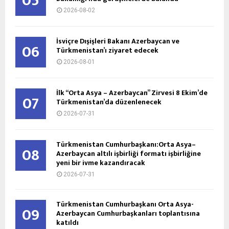
05
2026-08-02
İsviçre Dışişleri Bakanı Azerbaycan ve
06
Türkmenistan’ı ziyaret edecek
2026-08-01
İlk “Orta Asya – Azerbaycan” Zirvesi 8 Ekim’de
07
Türkmenistan’da düzenlenecek
2026-07-31
Türkmenistan Cumhurbaşkanı:Orta Asya–
08
Azerbaycan altılı işbirliği formatı işbirliğine
yeni bir ivme kazandıracak
2026-07-31
Türkmenistan Cumhurbaşkanı Orta Asya-
09
Azerbaycan Cumhurbaşkanları toplantısına
katıldı