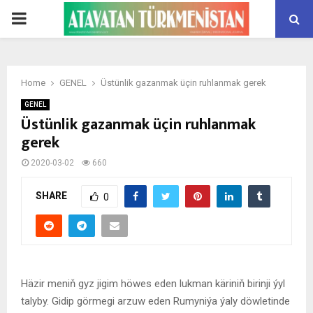
PRIMARY
MENU
Home
GENEL
Üstünlik gazanmak üçin ruhlanmak gerek
GENEL
Üstünlik gazanmak üçin ruhlanmak
gerek
2020-03-02
660
SHARE
0
Häzir meniň gyz jigim höwes eden lukman käriniň birinji ýyl
talyby. Gidip görmegi arzuw eden Rumyniýa ýaly döwletinde