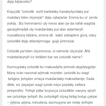
diýip bilýärsiňiz?
Köpçülik “üstünlik siziñ bankdaky hasabyňyzdaky pul
mukdary bilen ölçenýär” diýip oýlaýarlar. Emma bu ol ýerde
ýokdy… Biz hemmämiz uly miras alan ýa-da nähili wagtda
garaşylmadyk uly mukdardaky pul alan adamlaryñ
mysallaryny bilýäris, emma dil käbir sebäplere görä, olary
üstünlikli diýip atlandyrmaga güýji ýetmeýär.
Üstünlik pul bilen ölçenmese, ol nämede ölçenýär. Ähli
mukdarlarynyñ öz birlikleri bar we üstünlik näme?
Durmuşdaky üstünlik bu maksadyña ýetmek ukyplylygydyr.
Muny örän rasional aýtmak mümkin: üstünlik bu wagt
birligine ýetişilen ortaça mukdardaky maksatlardyr. Sada
dilde, siz ýaşaýan wagt içinde näçe peýdaly zatlara
ýetişeniñiz. Ýeñişli ýyllar boýunça üstünlikler sanyny aýryñ
we üstünlige ýetişiñ. Bu üstünligiñ ölçeg birligi bolup çykýar
– ýylyna, aýyna, minudyna, durmuşyna we netije ýeñişler