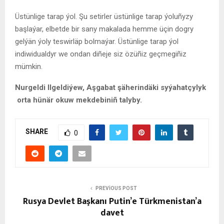
Üstünlige tarap ýol. Şu setirler üstünlige tarap ýoluñyzy
başlaýar, elbetde bir sany makalada hemme üçin dogry
gelýän ýoly teswirläp bolmaýar. Üstünlige tarap ýol
indiwidualdyr we ondan diñeje siz özüñiz geçmegiñiz
mümkin.
Nurgeldi Ilgeldiýew, Aşgabat şäherindäki syýahatçylyk
orta hünär okuw mekdebiniñ talyby.
SHARE
0
PREVIOUS POST
Rusya Devlet Başkanı Putin’e Türkmenistan’a
davet