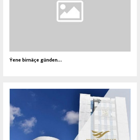
Ýene birnäçe günden…