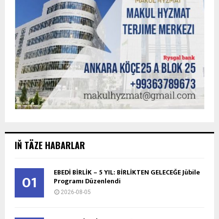
IŇ TÄZE HABARLAR
EBEDİ BİRLİK – 5 YIL: BİRLİKTEN GELECEĞE Jübile
01
Programı Düzenlendi
2026-08-05