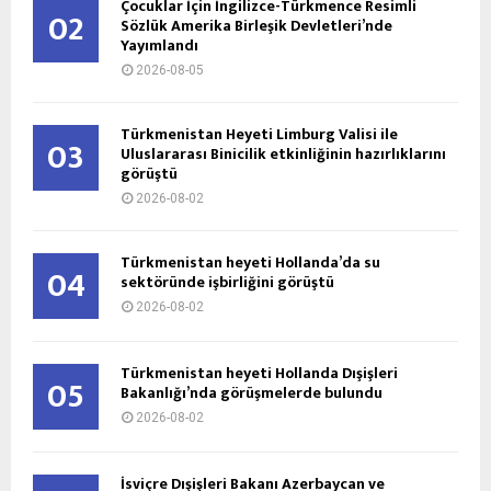
Çocuklar İçin İngilizce-Türkmence Resimli
02
Sözlük Amerika Birleşik Devletleri’nde
Yayımlandı
2026-08-05
Türkmenistan Heyeti Limburg Valisi ile
03
Uluslararası Binicilik etkinliğinin hazırlıklarını
görüştü
2026-08-02
Türkmenistan heyeti Hollanda’da su
04
sektöründe işbirliğini görüştü
2026-08-02
Türkmenistan heyeti Hollanda Dışişleri
05
Bakanlığı’nda görüşmelerde bulundu
2026-08-02
İsviçre Dışişleri Bakanı Azerbaycan ve