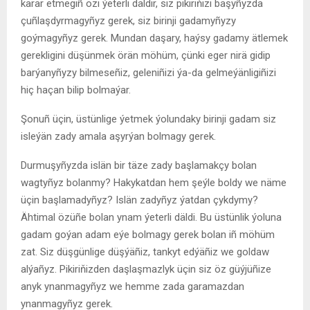
karar etmegiñ özi ýeterli däldir, siz pikiriňizi başyñyzda
çuñlaşdyrmagyñyz gerek, siz birinji gadamyñyzy
goýmagyñyz gerek. Mundan daşary, haýsy gadamy ätlemek
gerekligini düşünmek örän möhüm, çünki eger nirä gidip
barýanyñyzy bilmeseñiz, geleniñizi ýa-da gelmeýänligiñizi
hiç haçan bilip bolmaýar.
Şonuñ üçin, üstünlige ýetmek ýolundaky birinji gadam siz
isleýän zady amala aşyrýan bolmagy gerek.
Durmuşyñyzda islän bir täze zady başlamakçy bolan
wagtyñyz bolanmy? Hakykatdan hem şeýle boldy we näme
üçin başlamadyñyz? Islän zadyñyz ýatdan çykdymy?
Ähtimal özüñe bolan ynam ýeterli däldi. Bu üstünlik ýoluna
gadam goýan adam eýe bolmagy gerek bolan iñ möhüm
zat. Siz düşgünlige düşýäñiz, tankyt edýäñiz we goldaw
alýañyz. Pikiriňizden daşlaşmazlyk üçin siz öz güýjüñize
anyk ynanmagyñyz we hemme zada garamazdan
ynanmagyñyz gerek.