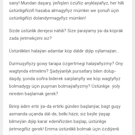
sany! Mundan daşary, ýeñişleri özüñiz anyklaýañyz, her hilli
üstünligiñiziñ hasaba almagyñyz mümkin we şonuñ üçin
üstünligiñizi dolandyrmagyñyz mümkin!
Sizde üstünlik derejesi nähili? Size ýaraýamy ýa-da köpräk
zada ýetmekçimi siz?
Üstünlikleri halaýan adamlar köp däldir diýip oýlamaýan…
Durmuşyñyzy gowy tarapa özgertmegi halaýañyzmy? Ony
wagtynda etmelimi? Şadyýanlyk pursatlary bilen dolup-
daşdy, şonda soñra biderek sarplanyñy we köp wagtyñyz
bolmadygy üçin puşman bolmaýañyzmy? Üstünlige ýoly
nireden başlamak gerek?
Birinji ädim ertir ýa-da ertirki günden başlanýar, bagt guşy
asmanda uçanda däl-de, belki häzir, siz beýle ýaşap
bilmeýän diýip karar edeniñizden başlap, üstünlige
ýetmegiñiz gerek! Emma üstünlikli bolmak üçin özdiýenli