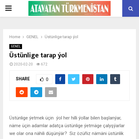
PRIMARY
MENU
Home
GENEL
Üstünlige tarap ýol
GENEL
Üstünlige tarap ýol
2020-02-20
672
SHARE
0
Üstünlige ýetmek üçin ýol her hilli ýollar bilen başlanýar,
näme üçin adamlar adatça üstünlige ýetmäge çalyşýarlar
we olar ona nähili düşünýär? Siz özüñiz nämäni üstünlik