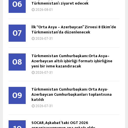
06
Türkmenistan’ı ziyaret edecek
2026-08-01
İlk “Orta Asya – Azerbaycan” Zirvesi 8 Ekim’de
07
Türkmenistan’da düzenlenecek
2026-07-31
Türkmenistan Cumhurbaşkanı:Orta Asya–
08
Azerbaycan altılı işbirliği formatı işbirliğine
yeni bir ivme kazandıracak
2026-07-31
Türkmenistan Cumhurbaşkanı Orta Asya-
09
Azerbaycan Cumhurbaşkanları toplantısına
katıldı
2026-07-31
SOCAR, Aşkabat’taki OGT 2026
organizasyonunun ana ortağı oldu