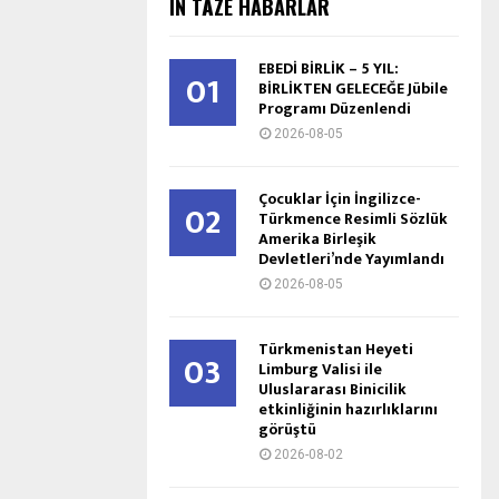
IŇ TÄZE HABARLAR
EBEDİ BİRLİK – 5 YIL:
01
BİRLİKTEN GELECEĞE Jübile
Programı Düzenlendi
2026-08-05
Çocuklar İçin İngilizce-
02
Türkmence Resimli Sözlük
Amerika Birleşik
Devletleri’nde Yayımlandı
2026-08-05
Türkmenistan Heyeti
03
Limburg Valisi ile
Uluslararası Binicilik
etkinliğinin hazırlıklarını
görüştü
2026-08-02