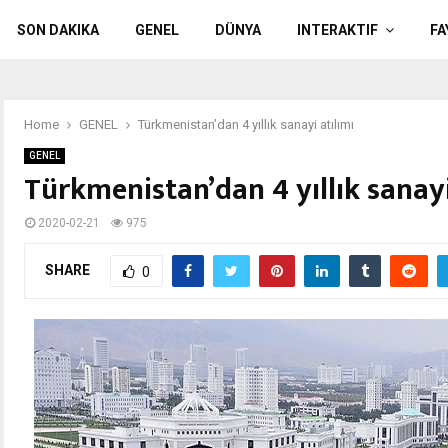
SON DAKIKA
GENEL
DÜNYA
INTERAKTIF
FA
Home
GENEL
Türkmenistan’dan 4 yıllık sanayi atılımı
GENEL
Türkmenistan’dan 4 yıllık sanayi
2020-02-21
975
SHARE
0