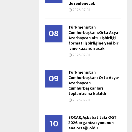
düzenlenecek
2026-07-31
Türkmenistan
08
Cumhurbaşkanı:Orta Asya–
Azerbaycan altılı işbirliği
formatı işbirliğine yeni bir
ivme kazandıracak
2026-07-31
Türkmenistan
09
Cumhurbaşkanı Orta Asya-
Azerbaycan
Cumhurbaşkanları
toplantısına katıldı
2026-07-31
SOCAR, Aşkabat’taki OGT
10
2026 organizasyonunun
ana ortağı oldu