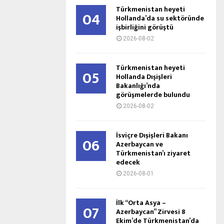
Türkmenistan heyeti
04
Hollanda’da su sektöründe
işbirliğini görüştü
2026-08-02
Türkmenistan heyeti
05
Hollanda Dışişleri
Bakanlığı’nda
görüşmelerde bulundu
2026-08-02
İsviçre Dışişleri Bakanı
06
Azerbaycan ve
Türkmenistan’ı ziyaret
edecek
2026-08-01
İlk “Orta Asya –
07
Azerbaycan” Zirvesi 8
Ekim’de Türkmenistan’da