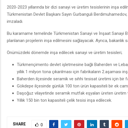
2020-2023 yıllarında bir dizi sanayi ve üretim tesislerinin inşa ed
Türkmenistan Devlet Başkanı Sayın Gurbanguli Berdimuhamedov, b
imzaladı.
Bu kararname temelinde Türkmenistan Sanayi ve İnşaat Sanayi Bak
planlanan projelerin inşa edilmesini sağlayacak. Ayrıca, bakanlık sa
Önümüzdeki dönemde inşa edilecek sanayi ve üretim tesisleri;
Türkmençimento devlet işletmesine bağlı Baherden ve Lebap 
yıllık 1 milyon tona çıkarılması için fabrikaların 2.aşaması in
Baherden ilçesinde seramik ve sıhhi tesisat üretimi için bir f
Gökdepe ilçesinde günlük 100 ton ürün kapasiteli bir ek cam 
Daşoğuz vilayetinde seramik mutfak eşyaları üreten üretim t
Yıllık 150 bin ton kapasiteli çelik tesisi inşa edilecek.
SHARE
0