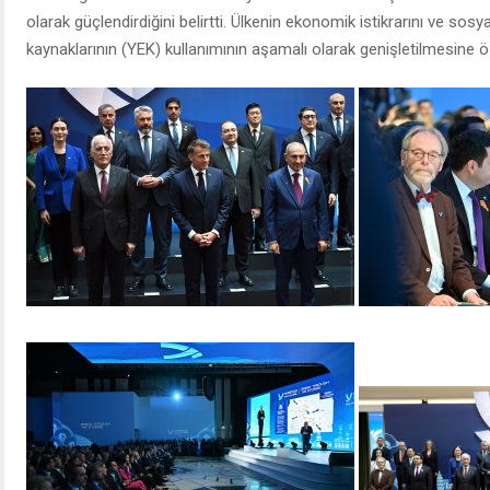
olarak güçlendirdiğini belirtti. Ülkenin ekonomik istikrarını ve sosya
kaynaklarının (YEK) kullanımının aşamalı olarak genişletilmesine ö