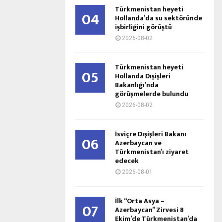
Türkmenistan heyeti
04
Hollanda’da su sektöründe
işbirliğini görüştü
2026-08-02
Türkmenistan heyeti
05
Hollanda Dışişleri
Bakanlığı’nda
görüşmelerde bulundu
2026-08-02
İsviçre Dışişleri Bakanı
06
Azerbaycan ve
Türkmenistan’ı ziyaret
edecek
2026-08-01
İlk “Orta Asya –
07
Azerbaycan” Zirvesi 8
Ekim’de Türkmenistan’da