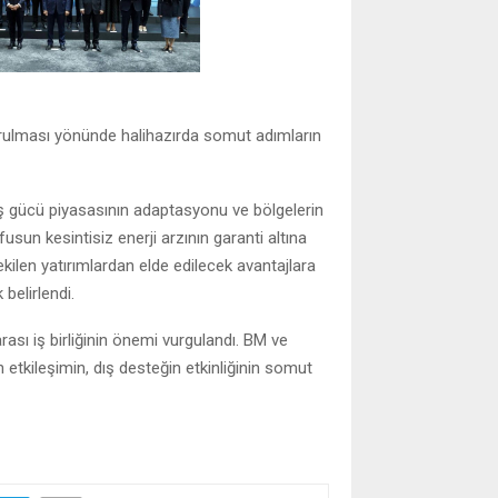
turulması yönünde halihazırda somut adımların
ş gücü piyasasının adaptasyonu ve bölgelerin
usun kesintisiz enerji arzının garanti altına
çekilen yatırımlardan elde edilecek avantajlara
belirlendi.
rası iş birliğinin önemi vurgulandı. BM ve
n etkileşimin, dış desteğin etkinliğinin somut