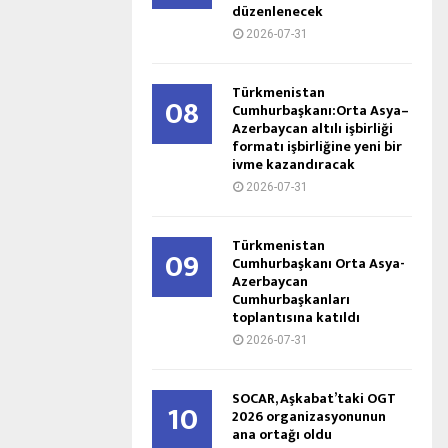
düzenlenecek
2026-07-31
Türkmenistan
08
Cumhurbaşkanı:Orta Asya–
Azerbaycan altılı işbirliği
formatı işbirliğine yeni bir
ivme kazandıracak
2026-07-31
Türkmenistan
09
Cumhurbaşkanı Orta Asya-
Azerbaycan
Cumhurbaşkanları
toplantısına katıldı
2026-07-31
SOCAR, Aşkabat’taki OGT
10
2026 organizasyonunun
ana ortağı oldu