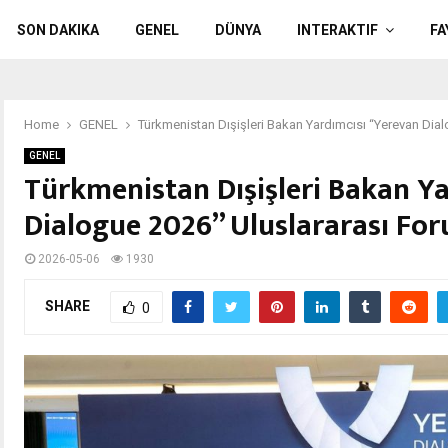
SON DAKIKA
GENEL
DÜNYA
INTERAKTIF
FA
Home
GENEL
Türkmenistan Dışişleri Bakan Yardımcısı “Yerevan Dial
GENEL
Türkmenistan Dışişleri Bakan Ya
Dialogue 2026” Uluslararası For
2026-05-06
1930
SHARE
0