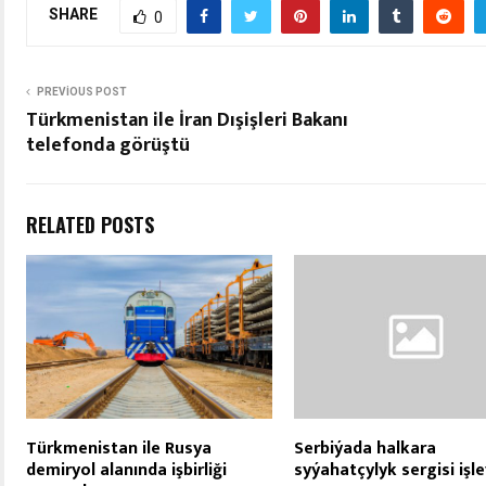
SHARE
0
PREVIOUS POST
Türkmenistan ile İran Dışişleri Bakanı
telefonda görüştü
RELATED POSTS
Türkmenistan ile Rusya
Serbiýada halkara
demiryol alanında işbirliği
syýahatçylyk sergisi işl