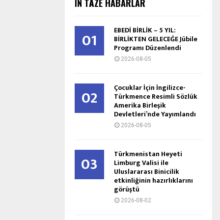
IŇ TÄZE HABARLAR
EBEDİ BİRLİK – 5 YIL:
01
BİRLİKTEN GELECEĞE Jübile
Programı Düzenlendi
2026-08-05
Çocuklar İçin İngilizce-
02
Türkmence Resimli Sözlük
Amerika Birleşik
Devletleri’nde Yayımlandı
2026-08-05
Türkmenistan Heyeti
03
Limburg Valisi ile
Uluslararası Binicilik
etkinliğinin hazırlıklarını
görüştü
2026-08-02