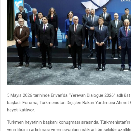
5 Mayıs 2026 tarihinde Erivan’da “Yerevan Dialogue 2026” adlı üst
başladı. Foruma, Türkmenistan Dışişleri Bakan Yardımcısı Ahmet
heyeti katılıyor.
Türkmen heyetinin başkanı konuşması sırasında, Türkmenistan’ın
verimliliğinin artırılması ve emisyonların istikrarlı bir şekilde azalt