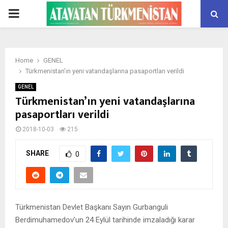
PRIMARY
MENU
Home
GENEL
Türkmenistan’ın yeni vatandaşlarına pasaportları verildi
GENEL
Türkmenistan’ın yeni vatandaşlarına
pasaportları verildi
2018-10-03
215
SHARE
0
Türkmenistan Devlet Başkanı Sayın Gurbanguli
Berdimuhamedov’un 24 Eylül tarihinde imzaladığı karar