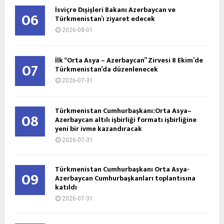
İsviçre Dışişleri Bakanı Azerbaycan ve
06
Türkmenistan’ı ziyaret edecek
2026-08-01
İlk “Orta Asya – Azerbaycan” Zirvesi 8 Ekim’de
07
Türkmenistan’da düzenlenecek
2026-07-31
Türkmenistan Cumhurbaşkanı:Orta Asya–
08
Azerbaycan altılı işbirliği formatı işbirliğine
yeni bir ivme kazandıracak
2026-07-31
Türkmenistan Cumhurbaşkanı Orta Asya-
09
Azerbaycan Cumhurbaşkanları toplantısına
katıldı
2026-07-31