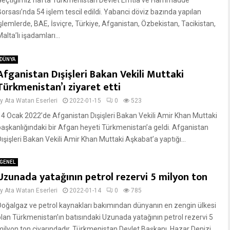
Geçtiğimiz hafta Türkmenistan Devlet Emtia ve Hammadde
Borsası’nda 54 işlem tescil edildi. Yabanci döviz bazında yapılan
işlemlerde, BAE, İsviçre, Türkiye, Afganistan, Özbekistan, Tacikistan,
alta’lı işadamları...
DÜNYA
Afganistan Dışişleri Bakan Vekili Muttaki
Türkmenistan’ı ziyaret etti
by
Ata Watan Eserleri
2022-01-15
0
523
14 Ocak 2022’de Afganistan Dışişleri Bakan Vekili Amir Khan Muttaki
başkanlığındaki bir Afgan heyeti Türkmenistan’a geldi. Afganistan
Dışişleri Bakan Vekili Amir Khan Muttaki Aşkabat’a yaptığı...
GENEL
Uzunada yatağının petrol rezervi 5 milyon ton
by
Ata Watan Eserleri
2022-01-14
0
785
Doğalgaz ve petrol kaynakları bakımından dünyanın en zengin ülkesi
olan Türkmenistan’ın batısındaki Uzunada yatağının petrol rezervi 5
milyon ton civarındadır. Türkmenistan Devlet Başkanı, Hazar Denizi...