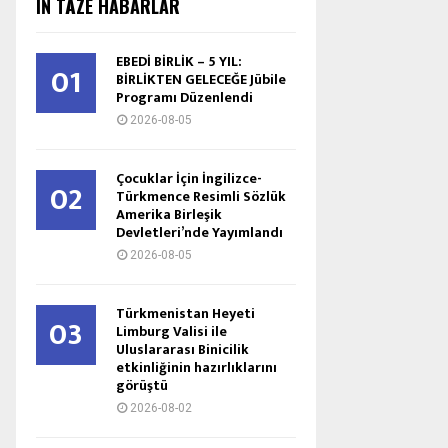
IŇ TÄZE HABARLAR
EBEDİ BİRLİK – 5 YIL:
01
BİRLİKTEN GELECEĞE Jübile
Programı Düzenlendi
2026-08-05
Çocuklar İçin İngilizce-
02
Türkmence Resimli Sözlük
Amerika Birleşik
Devletleri’nde Yayımlandı
2026-08-05
Türkmenistan Heyeti
03
Limburg Valisi ile
Uluslararası Binicilik
etkinliğinin hazırlıklarını
görüştü
2026-08-02