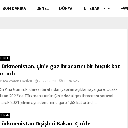
SON DAKIKA
GENEL
DÜNYA
INTERAKTIF
FAY
GENEL
Türkmenistan, Çin’e gaz ihracatını bir buçuk kat
artırdı
by
Ata Watan Eserleri
2022-05-23
0
625
Çin Ana Gümrük İdaresi tarafından yapılan açıklamaya göre, Ocak-
Nisan 2022’de Türkmenistan’ın Çin’e doğal gaz ihracatını parasal
larak 2021 yılının aynı dönemine göre 1,53 kat artırdı....
DÜNYA
Türkmenistan Dışişleri Bakanı Çin’de