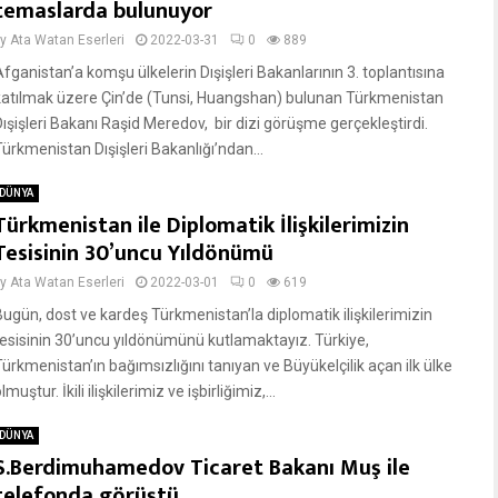
temaslarda bulunuyor
by
Ata Watan Eserleri
2022-03-31
0
889
Afganistan’a komşu ülkelerin Dışişleri Bakanlarının 3. toplantısına
katılmak üzere Çin’de (Tunsi, Huangshan) bulunan Türkmenistan
Dışişleri Bakanı Raşid Meredov, bir dizi görüşme gerçekleştirdi.
Türkmenistan Dışişleri Bakanlığı’ndan...
DÜNYA
Türkmenistan ile Diplomatik İlişkilerimizin
Tesisinin 30’uncu Yıldönümü
by
Ata Watan Eserleri
2022-03-01
0
619
Bugün, dost ve kardeş Türkmenistan’la diplomatik ilişkilerimizin
tesisinin 30’uncu yıldönümünü kutlamaktayız. Türkiye,
Türkmenistan’ın bağımsızlığını tanıyan ve Büyükelçilik açan ilk ülke
lmuştur. İkili ilişkilerimiz ve işbirliğimiz,...
DÜNYA
S.Berdimuhamedov Ticaret Bakanı Muş ile
telefonda görüştü