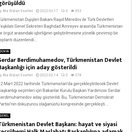
görüşüldü
by
Ata Watan Eserleri
2022-02-17
0
653
Türkmenistan Dışişleri Bakanı Raşid Meredov ile Türk Devletleri
Teşkilatı Genel Sekreteri Baghdad Amreyev arasında Türkmenistan
le örgüt arasındaki işbirliğinin geliştirilmesine yönelik çevrimiçi bir
oplantı düzenlendi....
DÜNYA
Serdar Berdimuhamedov, Türkmenistan Devlet
Başkanlığı için aday gösterildi
by
Ata Watan Eserleri
2022-02-14
0
578
12 Mart 2022 tarihinde Türkmenistan’da gerçekleştirilecek Devlet
Başkanlığı seçimleri için Bakanlar Kurulu Başkan Yardımcısı Serdar
Berdimuhamedov aday gösterildi. Bu, Türkmenistan Demokrat
Partisi’nin dokuzuncu olağanüstü kongresinde gerçekleşti....
GENEL
Türkmenistan Devlet Başkanı: hayat ve siyasi
tecrübemi Halk Maslahatı Başkanlığına adamak