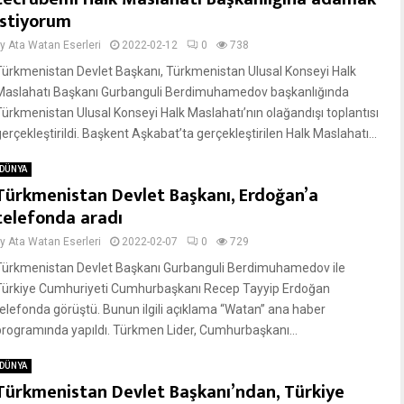
istiyorum
by
Ata Watan Eserleri
2022-02-12
0
738
Türkmenistan Devlet Başkanı, Türkmenistan Ulusal Konseyi Halk
Maslahatı Başkanı Gurbanguli Berdimuhamedov başkanlığında
Türkmenistan Ulusal Konseyi Halk Maslahatı’nın olağandışı toplantısı
erçekleştirildi. Başkent Aşkabat’ta gerçekleştirilen Halk Maslahatı...
DÜNYA
Türkmenistan Devlet Başkanı, Erdoğan’a
telefonda aradı
by
Ata Watan Eserleri
2022-02-07
0
729
Türkmenistan Devlet Başkanı Gurbanguli Berdimuhamedov ile
Türkiye Cumhuriyeti Cumhurbaşkanı Recep Tayyip Erdoğan
telefonda görüştü. Bunun ilgili açıklama “Watan” ana haber
programında yapıldı. Türkmen Lider, Cumhurbaşkanı...
DÜNYA
Türkmenistan Devlet Başkanı’ndan, Türkiye