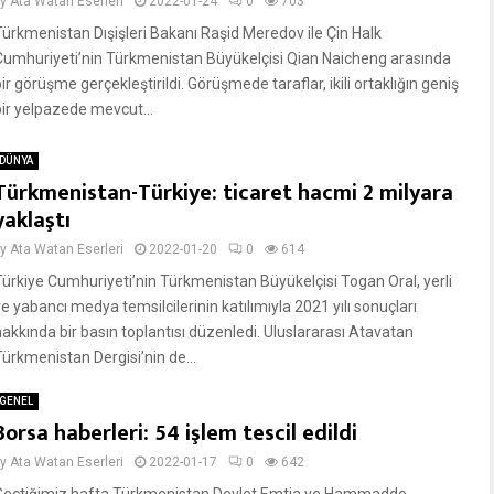
by
Ata Watan Eserleri
2022-01-24
0
703
Türkmenistan Dışişleri Bakanı Raşid Meredov ile Çin Halk
Cumhuriyeti’nin Türkmenistan Büyükelçisi Qian Naicheng arasında
ir görüşme gerçekleştirildi. Görüşmede taraflar, ikili ortaklığın geniş
bir yelpazede mevcut...
DÜNYA
Türkmenistan-Türkiye: ticaret hacmi 2 milyara
yaklaştı
by
Ata Watan Eserleri
2022-01-20
0
614
Türkiye Cumhuriyeti’nin Türkmenistan Büyükelçisi Togan Oral, yerli
e yabancı medya temsilcilerinin katılımıyla 2021 yılı sonuçları
hakkında bir basın toplantısı düzenledi. Uluslararası Atavatan
Türkmenistan Dergisi’nin de...
GENEL
Borsa haberleri: 54 işlem tescil edildi
by
Ata Watan Eserleri
2022-01-17
0
642