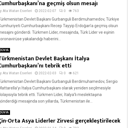
Cumhurbaşkanı’na geçmiş olsun mesajı
by
Ata Watan Eserleri
2022-02-07
0
763
Türkmenistan Devlet Başkanı Gurbanguli Berdimuhamedov, Türkiye
Cumhuriyeti Cumhurbaşkanı Recep Tayyip Erdoğan’a geçmiş olsun
mesajını gönderdi. Türkmen Lider, mesajında, Türk Lider ve eşinin
koronavirüse yakalandığı haberini...
DÜNYA
Türkmenistan Devlet Başkanı İtalya
Cumhurbaşkanı’nı tebrik etti
by
Ata Watan Eserleri
2022-02-03
0
621
Türkmenistan Devlet Başkanı Gurbanguli Berdimuhamedov, Sergio
Mattarella’yı İtalya Cumhurbaşkanı olarak yeniden seçilmesiyle
olayısıyla tebrik etti. Türkmen Lider, İtalya’lı meslektaşına
gönderdiği mesajında son yıllarda, Türkmenistan ile...
DÜNYA
Çin-Orta Asya Liderler Zirvesi gerçekleştirilecek