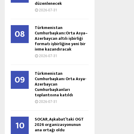
düzenlenecek
2026-07-31
Türkmenistan
08
Cumhurbaşkanı:Orta Asya–
Azerbaycan altılı işbirliği
formatı işbirliğine yeni bir
ivme kazandıracak
2026-07-31
Türkmenistan
09
Cumhurbaşkanı Orta Asya-
Azerbaycan
Cumhurbaşkanları
toplantısına katıldı
2026-07-31
SOCAR, Aşkabat’taki OGT
10
2026 organizasyonunun
ana ortağı oldu