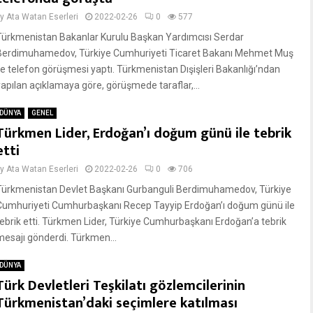
by
Ata Watan Eserleri
2022-02-26
0
577
Türkmenistan Bakanlar Kurulu Başkan Yardımcısı Serdar
Berdimuhamedov, Türkiye Cumhuriyeti Ticaret Bakanı Mehmet Muş
ile telefon görüşmesi yaptı. Türkmenistan Dışişleri Bakanlığı’ndan
yapılan açıklamaya göre, görüşmede taraflar,...
DÜNYA
GENEL
Türkmen Lider, Erdoğan’ı doğum günü ile tebrik
etti
by
Ata Watan Eserleri
2022-02-26
0
706
Türkmenistan Devlet Başkanı Gurbanguli Berdimuhamedov, Türkiye
Cumhuriyeti Cumhurbaşkanı Recep Tayyip Erdoğan’ı doğum günü ile
tebrik etti. Türkmen Lider, Türkiye Cumhurbaşkanı Erdoğan’a tebrik
mesajı gönderdi. Türkmen...
DÜNYA
Türk Devletleri Teşkilatı gözlemcilerinin
Türkmenistan’daki seçimlere katılması