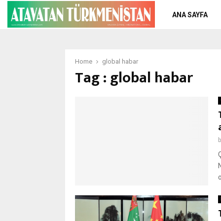
ANA SAYFA
Home
global habar
Tag : global habar
o