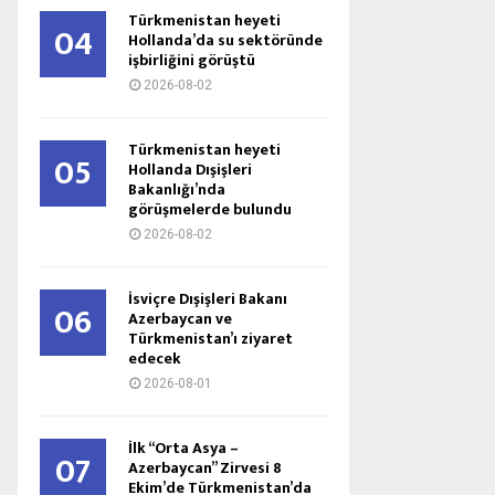
Türkmenistan heyeti
04
Hollanda’da su sektöründe
işbirliğini görüştü
2026-08-02
Türkmenistan heyeti
05
Hollanda Dışişleri
Bakanlığı’nda
görüşmelerde bulundu
2026-08-02
İsviçre Dışişleri Bakanı
06
Azerbaycan ve
Türkmenistan’ı ziyaret
edecek
2026-08-01
İlk “Orta Asya –
07
Azerbaycan” Zirvesi 8
Ekim’de Türkmenistan’da