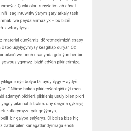
nmeýär. Çünki olar ruhyýetimiziň aňsat
niň sag intuwitiw ýarym şary arkaly täsir
anmak we peýdalanmazlyk – bu biziň
yň awtorydyrys.
a öz material dünýämizi döretmegimiziň esasy
 özboluşlylygymyzy kesgitläp durýar. Öz
ir pikiriň we onuň esasynda gelinýän her bir
da şowsuzlygymyz biziň edýän pikirlerimize,
tiligine eýe bolýar.Dil aýdyňlygy – aýdyň
ýär. “ Näme hakda pikirlenýänligiňi aýt men
adamyň pikirleri, pikirleniş usuly bilen pikiri
ýagny pikir nähili bolsa, ony daşyna çykaryş
iljek zatlarymyza çäk goýýarys,
i bir galypa salýarys. Ol bolsa bize hiç
az zatlar bilen kanagatlandyrmaga endik