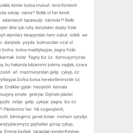
nlikli, kimler bolsa munuň tersi.Kimleriň
uňa sebäp näme? Bellik ol her kimiň
uz adamlaryň tapawudy nämede?! Belki
ler diňe içki ruhy dünýäden daşky fiziki
ynyň alymlary tarapyndan hem subut edildi we
iziki dünýäde peýda bolmazdan ozal ol
ar.Soňra bolsa maddylaşýar, ýagny fiziki
ykarmak bolar: Ýagny biz öz durmuşymyzda
my, bu hakynda bilýärismi ýokmy saglyk, özara
am özüniň aň mazmunyndan gelip çykyp, öz
ýdyňlaşýar.Soňra bolsa hereketlerimizde öz
är. Endikler gylyk- häsiýetiň kemala
muşyny emele getirýär. Diýmek pikirler
le netije gelip çykýar: ýagny biz öz
ikirlerimiz her hili özgerişleriň,
iziň bilmegimiz gerek bolan möhüm syrydyr.
raýyşlarymyzy gaýtadan görüp çykyp,
ýar. Emma beýleki tarapdan kyndyr.Kynlygy