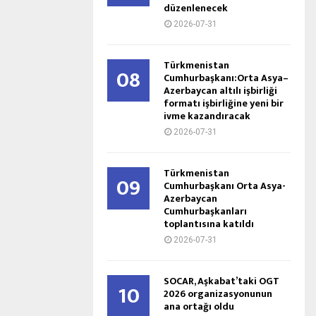
düzenlenecek
2026-07-31
Türkmenistan
08
Cumhurbaşkanı:Orta Asya–
Azerbaycan altılı işbirliği
formatı işbirliğine yeni bir
ivme kazandıracak
2026-07-31
Türkmenistan
09
Cumhurbaşkanı Orta Asya-
Azerbaycan
Cumhurbaşkanları
toplantısına katıldı
2026-07-31
SOCAR, Aşkabat’taki OGT
10
2026 organizasyonunun
ana ortağı oldu