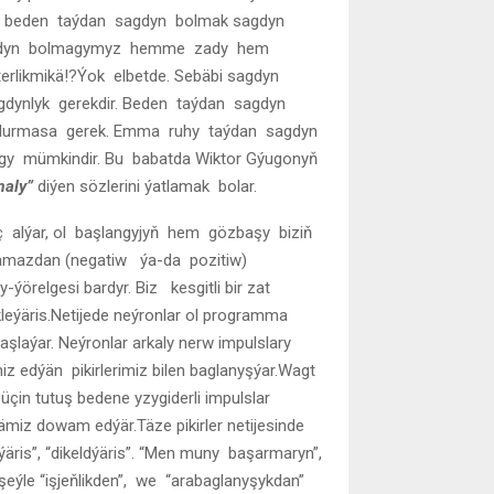
ki beden taýdan sagdyn bolmak sagdyn
sagdyn bolmagymyz hemme zady hem
erlikmikä!?Ýok elbetde. Sebäbi sagdyn
dynlyk gerekdir. Beden taýdan sagdyn
durmasa gerek. Emma ruhy taýdan sagdyn
gy mümkindir. Bu babatda Wiktor Gýugonyň
maly”
diýen sözlerini ýatlamak bolar.
 alýar, ol başlangyjyň hem gözbaşy biziň
aramazdan (negatiw ýa-da pozitiw)
örelgesi bardyr. Biz kesgitli bir zat
leýäris.Netijede neýronlar ol programma
aşlaýar. Neýronlar arkaly nerw impulslary
iz edýän pikirlerimiz bilen baglanyşýar.Wagt
çin tutuş bedene yzygiderli impulslar
iz dowam edýär.Täze pikirler netijesinde
edýäris”, “dikeldýäris”. “Men muny başarmaryn”,
şeýle “işjeňlikden”, we “arabaglanyşykdan”