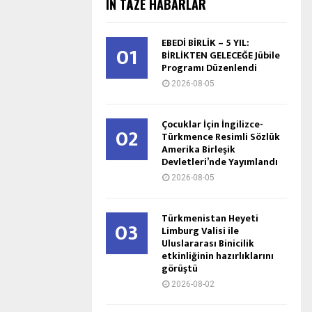
IŇ TÄZE HABARLAR
EBEDİ BİRLİK – 5 YIL:
01
BİRLİKTEN GELECEĞE Jübile
Programı Düzenlendi
2026-08-05
Çocuklar İçin İngilizce-
02
Türkmence Resimli Sözlük
Amerika Birleşik
Devletleri’nde Yayımlandı
2026-08-05
Türkmenistan Heyeti
03
Limburg Valisi ile
Uluslararası Binicilik
etkinliğinin hazırlıklarını
görüştü
2026-08-02