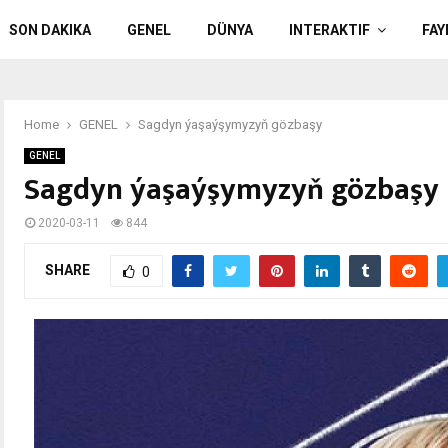
SON DAKIKA
GENEL
DÜNYA
INTERAKTIF
FAY
Home
GENEL
Sagdyn ýaşaýşymyzyň gözbaşy
GENEL
Sagdyn ýaşaýşymyzyň gözbaşy
2020-03-11
844
SHARE
0