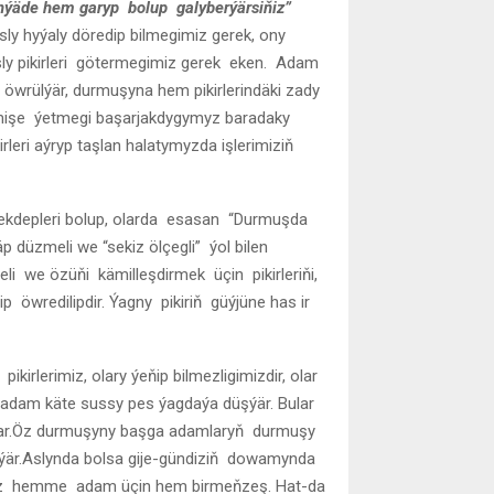
ünýäde hem garyp bolup galyberýärsiňiz”
asly hyýaly döredip bilmegimiz gerek, ony
ly pikirleri götermegimiz gerek eken. Adam
 öwrülýär, durmuşyna hem pikirlerindäki zady
emişe ýetmegi başarjakdygymyz baradaky
leri aýryp taşlan halatymyzda işlerimiziň
ekdepleri bolup, olarda esasan “Durmuşda
äp düzmeli we “sekiz ölçegli” ýol bilen
eli we özüňi kämilleşdirmek üçin pikirleriňi,
ip öwredilipdir. Ýagny pikiriň güýjüne has ir
irlerimiz, olary ýeňip bilmezligimizdir, olar
 adam käte sussy pes ýagdaýa düşýär. Bular
lýar.Öz durmuşyny başga adamlaryň durmuşy
ýär.Aslynda bolsa gije-gündiziň dowamynda
yz hemme adam üçin hem birmeňzeş. Hat-da