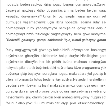
nobatda beden saglygy diýip jogap berjegi gümansyzdyr.Çün
ýaşaýşyň gözbaşy diýlip düşünilýär. Emma beden taýdan 
kesgitläp durýarmyka!? Onuň bir özi sagdyn ýaşamak üçin ýet
durmuşda ýaşamagymyz üçin ilkinji nobatda adama ruhy sag
bolmagymyz ruhy ýagdaýymyza hemişe-de gowy täsir edip 
bolmagymyz biziň fiziologik ýagdaýymyzy hem gowulandyrma
“Bedeniň galasyny gorap saklamak üçin, ruhuň galasyny gora
Ruhy saglygymyzyň gözbaşy bolsa biziň aňymyzdan başlangyç
beýnimizde göterýän pikirlerimiz bolup durýar. Nähilidigine g
beýnimizde döreýän her bir pikiriň özüne mahsus strategiýasy-ý
hakynda pikir etsek beýnimizdäki neýronlara täze programma ýük
boýunça işläp başlaýar, soraglara jogap, maksatlara ýol gözläp b
bilen informasiýa tutuş bedene ýaýradylýar.Netijede hereketlerim
geçdigi saýyn beýnimiz biziň maksatlarymyzy durmuşa geçirmek ü
ugradyp durýar we ol proses öňde goýan maksadymyza ýetýänçäm
neýronlaryň işini, olaryň biri-biri bilen arabaglanyşygyny “üpjün 
“Munuň alajy ýok”, “Bu mümkin däl” diýip pikir etsek neýronlary 