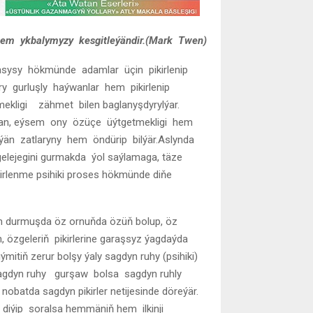
 hem ykbalymyzy kesgitleýändir.
(Mark Twen)
asysy hökmünde adamlar üçin pikirlenip
y gurluşly haýwanlar hem pikirlenip
ekligi zähmet bilen baglanyşdyrylýar.
man, eýsem ony özüçe üýtgetmekligi hem
meýän zatlaryny hem öndürip bilýär.Aslynda
 gelejegini gurmakda ýol saýlamaga, täze
pikirlenme psihiki proses hökmünde diňe
 durmuşda öz ornuňda özüň bolup, öz
n, özgeleriň pikirlerine garaşsyz ýagdaýda
tiň zerur bolşy ýaly sagdyn ruhy (psihiki)
.Sagdyn ruhy gurşaw bolsa sagdyn ruhly
obatda sagdyn pikirler netijesinde döreýär.
diýip soralsa hemmäniň hem ilkinji