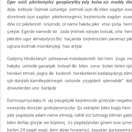
Eger siziň pikirlenişiňiz garyplaryňky ýaly bolsa siz maddy d
diýip belleýär. Diýmek üstünlige ýetmek üçin ilki bilen sagdyn es
döretmek üçin sagdyn pikirlenmegimiz, beýnimizde sagdyn esas
diňe öz pikirleriniň önümidir, ol näme hakda pikir etse şoňa hem
çekýär. Egerde nämedir bir zada ýetmek isleýän bolsak, oňa h
pikirden ugur almalydyrys.Biz haçanda beýnimizden ýaramaz pikir
ugruna bolmak mümkinçiligi has artýar.
Gadymy Hindistanyň pelsepewi mekdepleriniň biri hem ýoga m
hakyky üstünlik gazanjak bolsaň ilki bilen zerur bolan tärleri işl
hereket etmeli, ýagny ilki bedeniň hereketlerini kadalaşdyryp bilm
içki dünýäňi kämilleşdirmegiň üstünde yzygiderli işlemelidir” diýl
döwürlerden üns berlipdir.
Durmuşymyzdaky iň uly päsgelçilik beýnimizde göterýän negatiw pik
esasynda döreýän gorkularymyzdyr. Şu sebäpler bilen bagly hem
ýaly ýagdaýda adam näme etmegi, nähili ýol tutmagy bilmän ga
bilen deňäp görýär we köplenç öz ýagdaýyndan göwni suw içme
berlen 24 sagat wagt, dem alýan howamyz, ýaşaýan gurşawym