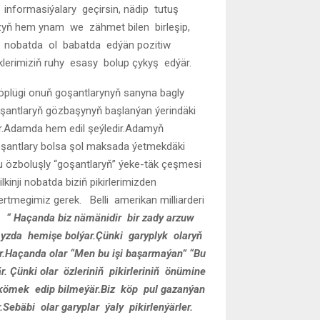
 informasiýalary geçirsin, nädip tutuş
yzyň hem ynam we zähmet bilen birleşip,
i nobatda ol babatda edýän pozitiw
liklerimiziň ruhy esasy bolup çykyş edýär.
öplügi onuň goşantlarynyň sanyna bagly
oşantlaryň gözbaşynyň başlanýan ýerindäki
ar.Adamda hem edil şeýledir.Adamyň
oşantlary bolsa şol maksada ýetmekdäki
, bu özboluşly “goşantlaryň” ýeke-täk çeşmesi
ilkinji nobatda biziň pikirlerimizden
gertmegimiz gerek. Belli amerikan milliarderi
da
“ Haçanda biz nämänidir bir zady arzuw
myzda hemişe bolýar.Çünki garyplyk olaryň
är.Haçanda olar “Men bu işi başarmaýan” “Bu
r. Çünki olar özleriniň pikirleriniň önümine
e kömek edip bilmeýär.Biz köp pul gazanýan
Sebäbi olar garyplar ýaly pikirlenýärler.