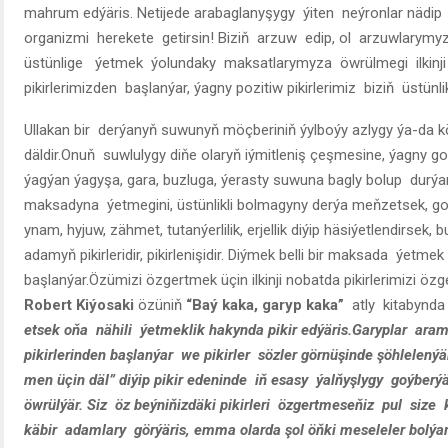
mahrum edýäris. Netijede arabaglanyşygy ýiten neýronlar nädip
organizmi herekete getirsin! Biziň arzuw edip, ol arzuwlarym
üstünlige ýetmek ýolundaky maksatlarymyza öwrülmegi ilkinj
pikirlerimizden başlanýar, ýagny pozitiw pikirlerimiz biziň üstün
Ullakan bir derýanyň suwunyň möçberiniň ýylboýy azlygy ýa-da k
däldir.Onuň suwlulygy diňe olaryň iýmitleniş çeşmesine, ýagny g
ýagýan ýagyşa, gara, buzluga, ýerasty suwuna bagly bolup durý
maksadyna ýetmegini, üstünlikli bolmagyny derýa meňzetsek, g
ynam, hyjuw, zähmet, tutanýerlilik, erjellik diýip häsiýetlendirsek
adamyň pikirleridir, pikirlenişidir. Diýmek belli bir maksada ýetmek 
başlanýar.Özümizi özgertmek üçin ilkinji nobatda pikirlerimizi öz
Robert Kiýosaki
özüniň
“Baý kaka, garyp kaka”
atly kitabyn
etsek oňa nähili ýetmeklik hakynda pikir edýäris.Garyplar ara
pikirlerinden başlanýar we pikirler sözler görnüşinde şöhlelený
men üçin däl” diýip pikir edeninde iň esasy ýalňyşlygy goýberýä
öwrülýär. Siz öz beýniňizdäki pikirleri özgertmeseňiz pul siz
käbir adamlary görýäris, emma olarda şol öňki meseleler bolýar.