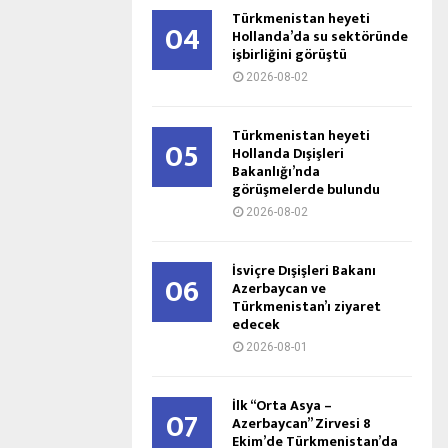
Türkmenistan heyeti
04
Hollanda’da su sektöründe
işbirliğini görüştü
2026-08-02
Türkmenistan heyeti
05
Hollanda Dışişleri
Bakanlığı’nda
görüşmelerde bulundu
2026-08-02
İsviçre Dışişleri Bakanı
06
Azerbaycan ve
Türkmenistan’ı ziyaret
edecek
2026-08-01
İlk “Orta Asya –
07
Azerbaycan” Zirvesi 8
Ekim’de Türkmenistan’da