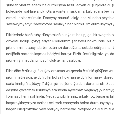
şundan ybarat: adam öz durmuşyna täsir edýän düşünjelere düşü
böleginde saklanýandyr.Olara ýörite maşklar arkaly adam beýnisi
etmek bolar mümkin. Esasysy munuň alajy bar. Mundan peýdal
saýlawymyzdyr. Ýadymyzda saklalyň her birimiz öz durmuşymyz
Pikirlerimiz biziň ruhy dünýämiziň subýekti bolup, şol bir wagtd
obýekti bolup çykyş edýär. Pikirlerimiz şahsyýet hökmünde biziň
pikirlerimiz esasynda biz özümizi döredýäris, sebäbi edilýän her b
netijäniň materiallaşmak häsiýeti bardyr. Biziň üstünligimiz ýa-
pikirleniş meýdanymyzyň ululygyna baglydyr.
Pikir diňe özüne çuň duýgy ornaşan wagtynda özüniň güýjüne we ýi
pikiriň netijesidir, aýdyň pikir bolsa hökman aýdyň formany döred
saňa kimligiňi aýdaýyn” diýen jümle ýöne ýerden döremändir. Sebäbi 
daşyna çykarmak usulynyň arasynda aýrylmaz baglanyşyk bardyr, 
formasy hem şol hilidir. Negatiw pikirlerimiz arkaly öz başaryp b
başarnyklarymyza serhet çekmek esasynda bolsa durmuşymyzy bell
haçan islegimizdäki ýaly reallygy bermeýär. Netijede öz-özümizi 