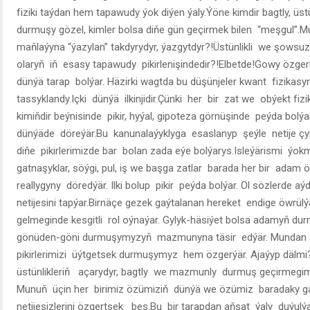
fiziki taýdan hem tapawudy ýok diýen ýaly.Ýöne kimdir bagtly, üstü
durmuşy gözel, kimler bolsa diňe gün geçirmek bilen “meşgul”.M
maňlaýyna “ýazylan” takdyrydyr, ýazgytdyr?!Üstünlikli we şows
olaryň iň esasy tapawudy pikirlenişindedir?!Elbetde!Gowy özgeriş
dünýä tarap bolýar. Häzirki wagtda bu düşünjeler kwant fizikas
tassyklandy.Içki dünýä ilkinjidir.Çünki her bir zat we obýekt f
kimiňdir beýnisinde pikir, hyýal, gipoteza görnüşinde peýda bolý
dünýäde döreýär.Bu kanunalaýyklyga esaslanyp şeýle netije ç
diňe pikirlerimizde bar bolan zada eýe bolýarys.Isleýärismi ýok
gatnaşyklar, söýgi, pul, iş we başga zatlar barada her bir ad
reallygyny döredýär. Ilki bolup pikir peýda bolýar. Ol sözlerde a
netijesini tapýar.Birnäçe gezek gaýtalanan hereket endige öwrülý
gelmeginde kesgitli rol oýnaýar. Gylyk-häsiýet bolsa adamyň dur
gönüden-göni durmuşymyzyň mazmunyna täsir edýär. Mundan şeý
pikirlerimizi üýtgetsek durmuşymyz hem özgerýär. Ajaýyp dälmi?! P
üstünlikleriň açarydyr, bagtly we mazmunly durmuş geçirmegim
Munuň üçin her birimiz özümiziň dünýä we özümiz baradaky ga
netijesizlerini özgertsek bes.Bu bir tarapdan aňsat ýaly duýul