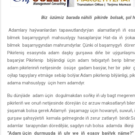
Biz özümiz barada nähili pikirde bolsak, şol
Adamlary haýwanlardan tapawutlandyrýan alamatlaryň iň es
bilmek başarnygynyň mahsuslygy hasaplanýar. Hat-da iň ýokar
bilmek başarnygyndan mahrumdyrlar. Çünki ol başarnygyň dörem
Pikirleniş esasynda adam daşky gurşawa diňe bir uýgunlaş
başarýar. Pikirlenip bilýändigi üçin adam tebigatyň berip bil
adam pikirleriniň netijesinde ösüşe gadam basýar, her bir pikir
oýlap tapyşlary etmäge sebäp bolýar.Adam pikirlenip bilýänligi, 
adama mahsuslygy üçin hem adamdyr.
Bu dünýäde adam üçin dogulmakdan soňky iň uly bagt megerem
pikirleriň we onuň netijesinde döreýän öz arzuw maksatlaryň bile
ýaşamak bolsa gerek.Adamyň ýaşamagy üçin howanyň, suwuň, iými
gurşaw şahsyýetiň kemala gelmeginde iň zerur zatlaryň biridir
adamlar tarapyndan döredilýär, sagdyn ruh bolsa adamda ilkinji n
“Adam üçin durmuşda iň uly we iň esasy baýlyk näme?”