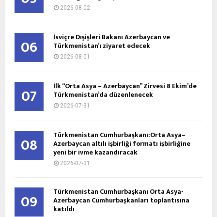
2026-08-02
İsviçre Dışişleri Bakanı Azerbaycan ve
06
Türkmenistan’ı ziyaret edecek
2026-08-01
İlk “Orta Asya – Azerbaycan” Zirvesi 8 Ekim’de
07
Türkmenistan’da düzenlenecek
2026-07-31
Türkmenistan Cumhurbaşkanı:Orta Asya–
08
Azerbaycan altılı işbirliği formatı işbirliğine
yeni bir ivme kazandıracak
2026-07-31
Türkmenistan Cumhurbaşkanı Orta Asya-
09
Azerbaycan Cumhurbaşkanları toplantısına
katıldı