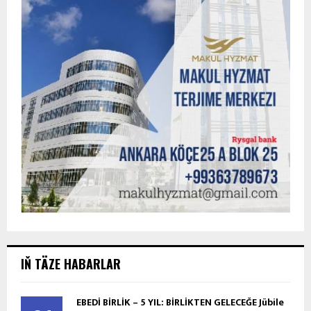
IŇ TÄZE HABARLAR
EBEDİ BİRLİK – 5 YIL: BİRLİKTEN GELECEĞE Jübile