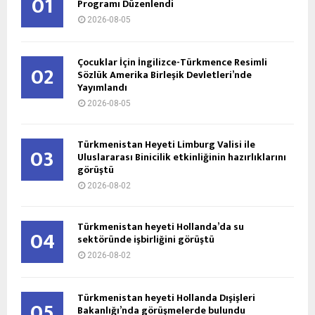
01
Programı Düzenlendi
2026-08-05
Çocuklar İçin İngilizce-Türkmence Resimli
02
Sözlük Amerika Birleşik Devletleri’nde
Yayımlandı
2026-08-05
Türkmenistan Heyeti Limburg Valisi ile
03
Uluslararası Binicilik etkinliğinin hazırlıklarını
görüştü
2026-08-02
Türkmenistan heyeti Hollanda’da su
04
sektöründe işbirliğini görüştü
2026-08-02
Türkmenistan heyeti Hollanda Dışişleri
05
Bakanlığı’nda görüşmelerde bulundu