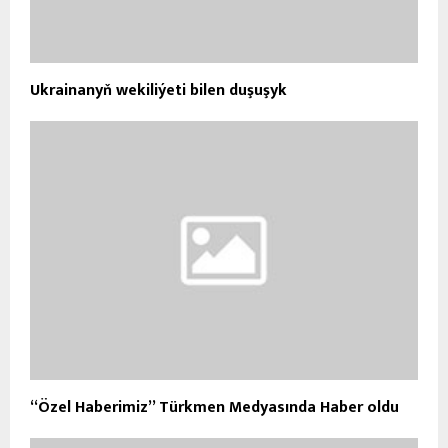
Ukrainanyň wekiliýeti bilen duşuşyk
“Özel Haberimiz” Türkmen Medyasında Haber oldu