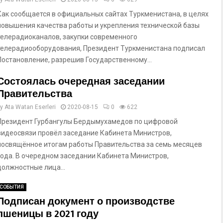
Как сообщается в официальных сайтах Туркменистана, в целях
повышения качества работы и укрепления технической базы
телерадиоканалов, закупки современного
телерадиооборудования, Президент Туркменистана подписал
Постановление, разрешив Государственному...
Состоялась очередная заседании
Правительства
by
Ata Watan Eserleri
2020-08-15
0
622
Президент Гурбангулы Бердымухамедов по цифровой
видеосвязи провёл заседание Кабинета Министров,
посвящённое итогам работы Правительства за семь месяцев
года. В очередном заседании Кабинета Министров,
должностные лица...
СОБЫТИЯ
Подписан документ о производстве
пшеницы в 2021 году