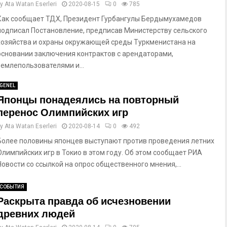
by
Ata Watan Eserleri
2020-08-15
0
785
Как сообщает ТДХ, Президент Гурбангулы Бердымухамедов
подписал Постановление, предписав Министерству сельского
хозяйства и охраны окружающей среды Туркменистана на
основании заключения контрактов с арендаторами,
землепользователями и...
GENEL
Японцы понадеялись на повторный
перенос Олимпийских игр
by
Ata Watan Eserleri
2020-08-14
0
492
Более половины японцев выступают против проведения летних
Олимпийских игр в Токио в этом году. Об этом сообщает РИА
Новости со ссылкой на опрос общественного мнения,...
СОБЫТИЯ
Раскрыта правда об исчезновении
древних людей