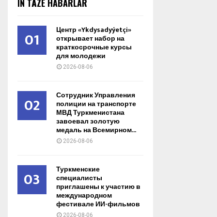
IŇ TÄZE HABARLAR
Центр «Ykdysadyýetçi»
01
открывает набор на
краткосрочные курсы
для молодежи
2026-08-06
Сотрудник Управления
02
полиции на транспорте
МВД Туркменистана
завоевал золотую
медаль на Всемирном...
2026-08-06
Туркменские
03
специалисты
приглашены к участию в
международном
фестивале ИИ-фильмов
2026-08-06