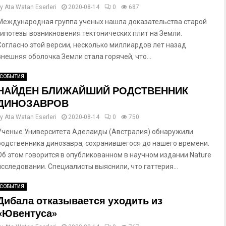
by
Ata Watan Eserleri
2020-08-14
0
687
Международная группа ученых нашла доказательства старой
гипотезы возникновения тектонических плит на Земли.
Согласно этой версии, несколько миллиардов лет назад
внешняя оболочка Земли стала горячей, что...
СОБЫТИЯ
НАЙДЕН БЛИЖАЙШИЙ РОДСТВЕННИК
ДИНОЗАВРОВ
by
Ata Watan Eserleri
2020-08-14
0
750
Ученые Университета Аделаиды (Австралия) обнаружили
родственника динозавра, сохранившегося до нашего времени.
Об этом говорится в опубликованном в научном издании Nature
исследовании. Специалисты выяснили, что гаттерия...
СОБЫТИЯ
Дибала отказывается уходить из
«Ювентуса»