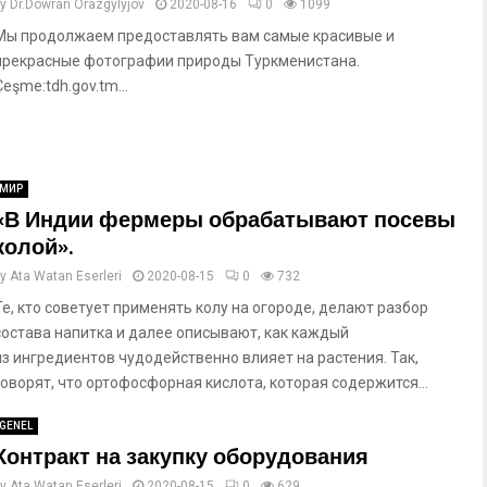
by
Dr.Döwran Orazgylyjov
2020-08-16
0
1099
Мы продолжаем предоставлять вам самые красивые и
прекрасные фотографии природы Туркменистана.
Çeşme:tdh.gov.tm...
МИР
«В Индии фермеры обрабатывают посевы
колой».
by
Ata Watan Eserleri
2020-08-15
0
732
Те, кто советует применять колу на огороде, делают разбор
состава напитка и далее описывают, как каждый
из ингредиентов чудодейственно влияет на растения. Так,
говорят, что ортофосфорная кислота, которая содержится...
GENEL
Контракт на закупку оборудования
by
Ata Watan Eserleri
2020-08-15
0
629