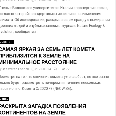
by
Ata Watan Eserleri
2020-08-14
0
705
Ученые Болонского университета в Италии опровергли версию,
согласно которой неандертальцы исчезли из-за изменения
климата. Об исследовании, раскрывающем правду о вымирании
древних людей и опубликованном в журнале Nature Ecology &
Evolution, сообщается...
СОБЫТИЯ
САМАЯ ЯРКАЯ ЗА СЕМЬ ЛЕТ КОМЕТА
ПРИБЛИЗИТСЯ К ЗЕМЛЕ НА
МИНИМАЛЬНОЕ РАССТОЯНИЕ
by
Ata Watan Eserleri
2020-08-14
0
720
Несмотря на то, что свечение кометы уже слабеет, ее все равно
можно будет рассмотреть вечером и в течение нескольких
часов ночью. Комета C/2020 F3 (NEOWISE),...
GENEL
РАСКРЫТА ЗАГАДКА ПОЯВЛЕНИЯ
КОНТИНЕНТОВ НА ЗЕМЛЕ