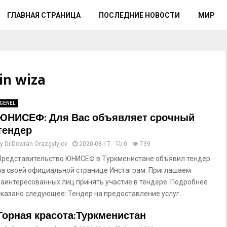
ГЛАВНАЯ СТРАНИЦА
ПОСЛЕДНИЕ НОВОСТИ
МИР
in wiza
GENEL
ЮНИСЕФ: Для Вас объявляет срочный
тендер
by
Dr.Döwran Orazgylyjov
2020-08-17
0
739
Представительство ЮНИСЕФ в Туркменистане объявил тендер
на своей официальной странице Инстаграм. Приглашаем
заинтересованных лиц принять участие в тендере. Подробнее
сказано следующее: Тендер на предоставление услуг...
Горная красота:Туркменистан