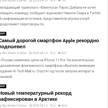
by
Ata Watan Eserleri
2020-08-14
0
767
Нападающий туринского «Ювентуса» Пауло Дибала не хочет
покидать команду, сообщает журналист Николо Скира в Twitter.
По информации источника, представители игрока и клуб
продолжают переговоры по...
МИР
Самый дорогой смартфон Apple рекордно
подешевел
by
Ata Watan Eserleri
2020-08-14
0
607
В России снизилась цена на iPhone 11 Pro. На значительное
удешевление флагманского смартфона обратило внимание
издание Hi-Tech Mail.ru. Спустя год после запуска аппарат в
базовой...
МИР
Новый температурный рекорд
зафиксирован в Арктике
by
Ata Watan Eserleri
2020-08-14
0
664