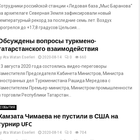
Сотрудники российской станции «Ледовая база „Мыс Баранова“
на архипелаге Северная Земля зафиксировали новый
температурный рекорд за последние семь лет. Воздух
прогрелся до +17,8 градусов Цельсия....
Обсуждены вопросы туркмено-
татарстанского взаимодействия
by
Ata Watan Eserleri
2020-08-14
0
660
13 августа 2020 года состоялись видео-переговоры
Заместителя Председателя Кабинета Министров, Министра
иностранных дел Туркменистана Рашида Мередова с
Заместителем Премьер-министра, Министром промышленности
и торговли Республики Татарстан...
СОБЫТИЯ
Хамзата Чимаева не пустили в США на
турнир UFC
by
Ata Watan Eserleri
2020-08-14
0
704