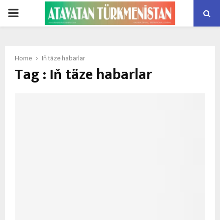
PRIMARY
MENU
Home
Iň täze habarlar
Tag : Iň täze habarlar