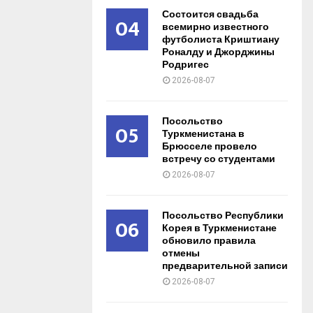
Состоится свадьба
04
всемирно известного
футболиста Криштиану
Роналду и Джорджины
Родригес
2026-08-07
Посольство
05
Туркменистана в
Брюсселе провело
встречу со студентами
2026-08-07
Посольство Республики
06
Корея в Туркменистане
обновило правила
отмены
предварительной записи
2026-08-07