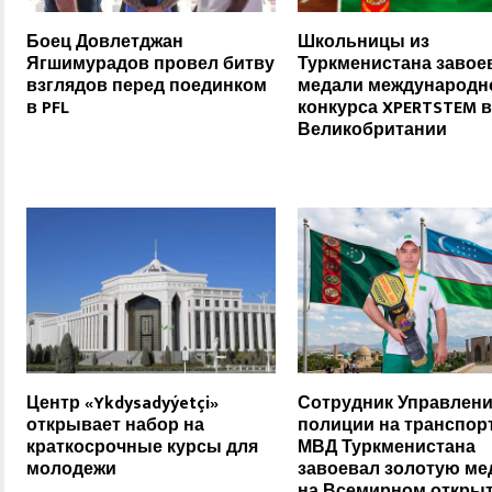
Боец Довлетджан
Школьницы из
Ягшимурадов провел битву
Туркменистана завое
взглядов перед поединком
медали международн
в PFL
конкурса XPERTSTEM в
Великобритании
Центр «Ykdysadyýetçi»
Сотрудник Управлен
открывает набор на
полиции на транспор
краткосрочные курсы для
МВД Туркменистана
молодежи
завоевал золотую ме
на Всемирном откры