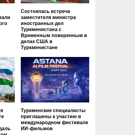
Состоялась встреча
вали
заместителя министра
ого
иностранных дел
Туркменистана с
Временным поверенным в
делах США в
Туркменистане
ия
Туркменские специалисты
те
приглашены к участию в
международном фестивале
даль
ИИ-фильмов
том