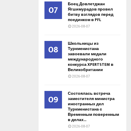
Боец Довлетджан
07
Ягшимурадов провел
битву взглядов перед
поединком в PFL
2026-08-07
Школьницы из
08
Туркменистана
завоевали медали
международного
конкурса XPERTSTEM в
Великобритании
2026-08-07
Состоялась встреча
09
заместителя министра
иностранных дел
Туркменистана с
Временным поверенным
в делах...
2026-08-07