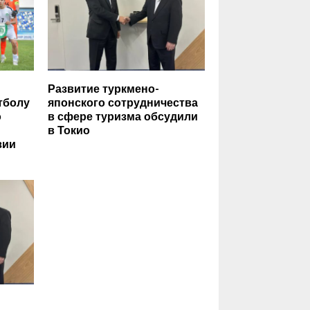
Развитие туркмено-
тболу
японского сотрудничества
о
в сфере туризма обсудили
в Токио
зии