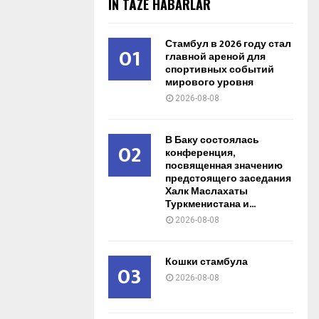
IŇ TÄZE HABARLAR
Стамбул в 2026 году стал
01
главной ареной для
спортивных событий
мирового уровня
2026-08-08
В Баку состоялась
02
конференция,
посвященная значению
предстоящего заседания
Халк Маслахаты
Туркменистана и...
2026-08-08
Кошки стамбула
03
2026-08-08