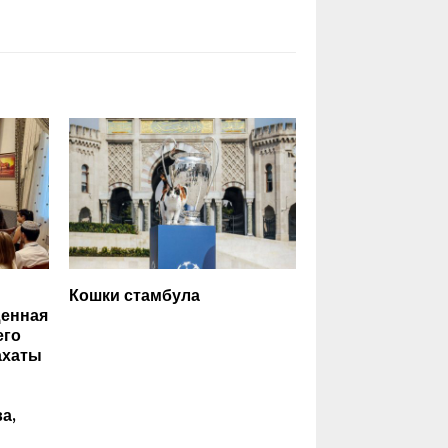
Кошки стамбула
щенная
его
ахаты
а,