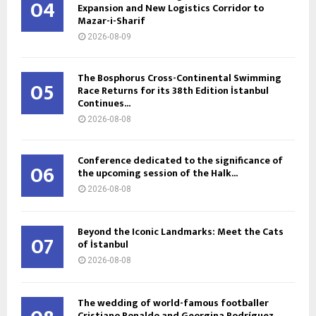
04
Expansion and New Logistics Corridor to
Mazar-i-Sharif
2026-08-09
The Bosphorus Cross-Continental Swimming
05
Race Returns for its 38th Edition İstanbul
Continues...
2026-08-08
Conference dedicated to the significance of
06
the upcoming session of the Halk...
2026-08-08
Beyond the Iconic Landmarks: Meet the Cats
07
of İstanbul
2026-08-08
The wedding of world-famous footballer
Cristiano Ronaldo and Georgina Rodríguez