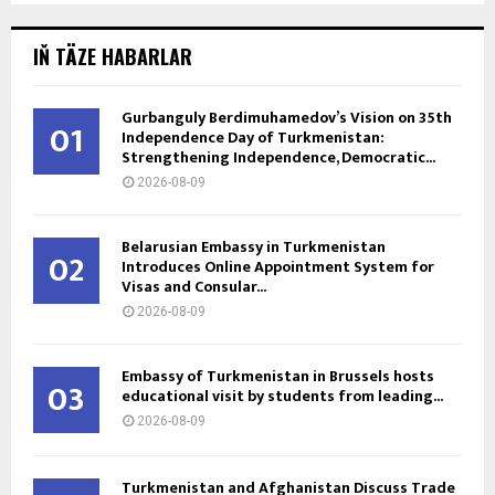
IŇ TÄZE HABARLAR
Gurbanguly Berdimuhamedov’s Vision on 35th
01
Independence Day of Turkmenistan:
Strengthening Independence, Democratic...
2026-08-09
Belarusian Embassy in Turkmenistan
02
Introduces Online Appointment System for
Visas and Consular...
2026-08-09
Embassy of Turkmenistan in Brussels hosts
03
educational visit by students from leading...
2026-08-09
Turkmenistan and Afghanistan Discuss Trade