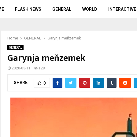
ME
FLASH NEWS
GENERAL
WORLD
INTERACTIVE
Home
GENERAL
Garynja meňzemek
GENERAL
Garynja meňzemek
2020-03-11
1291
SHARE
0