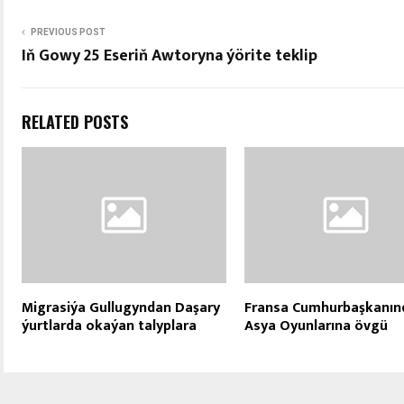
PREVIOUS POST
Iň Gowy 25 Eseriň Awtoryna ýörite teklip
RELATED POSTS
Migrasiýa Gullugyndan Daşary
Fransa Cumhurbaşkanın
ýurtlarda okaýan talyplara
Asya Oyunlarına övgü