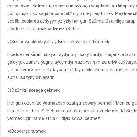
maksadyma ýetmek üçin her gün pylança wagtlarda şu kitaplary o
gün şu işleri şu sagatlarda etjek” diýip meýilleşdirmek. Meýilna
sebäbi başlarda aýdyşymyz ýaly her gün özümizi üstünlige tarap y
elbetde bir gün maksadymyza ýeteris.
2)Sizi höweslendirýän aýdym, saz we ş.m diňlemek.
Elbetde her kimiň halaýan aýdymdyr sazy bardyr. Haçan-da biz b
galdyrjak zatlara ýagny, aýdymdyr saza we ş.m zerurlyk duýýarys
ş.m diňlemek bizi ruhy taýdan goldaýar. Meselem men meşhur k
autre” sazyny diňleýärin.
3)Özümizi soraga çekmek
Her gün özümize ýatmazdan ozal şu sowaly bermeli :“Men bu gü
üçin näme etdim?”. Sebäbi maksatlar biziňki, özgeleriňki däl.Siz
ýetmek üçin näme etdiň?” diýip sowal bermez.
4)Depderçe tutmak