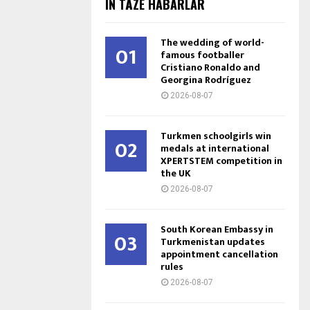
IŇ TÄZE HABARLAR
The wedding of world-
01
famous footballer
Cristiano Ronaldo and
Georgina Rodríguez
2026-08-07
Turkmen schoolgirls win
02
medals at international
XPERTSTEM competition in
the UK
2026-08-07
South Korean Embassy in
03
Turkmenistan updates
appointment cancellation
rules
2026-08-07