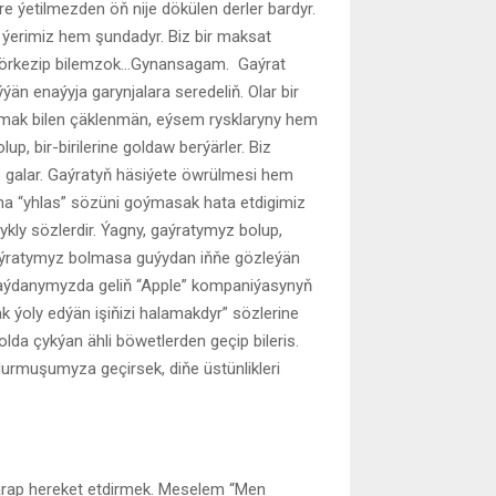
ere ýetilmezden öň nije dökülen derler bardyr.
ýerimiz hem şundadyr. Biz bir maksat
i görkezip bilemzok…Gynansagam. Gaýrat
ýýän enaýyja garynjalara seredeliň. Olar bir
alamak bilen çäklenmän, eýsem rysklaryny hem
up, bir-birilerine goldaw berýärler. Biz
up galar. Gaýratyň häsiýete öwrülmesi hem
yna “yhlas” sözüni goýmasak hata etdigimiz
şykly sözlerdir. Ýagny, gaýratymyz bolup,
aýratymyz bolmasa guýydan iňňe gözleýän
a aýdanymyzda geliň “Apple” kompaniýasynyň
äk ýoly edýän işiňizi halamakdyr” sözlerine
ýolda çykýan ähli böwetlerden geçip bileris.
durmuşumyza geçirsek, diňe üstünlikleri
 tarap hereket etdirmek. Meselem “Men