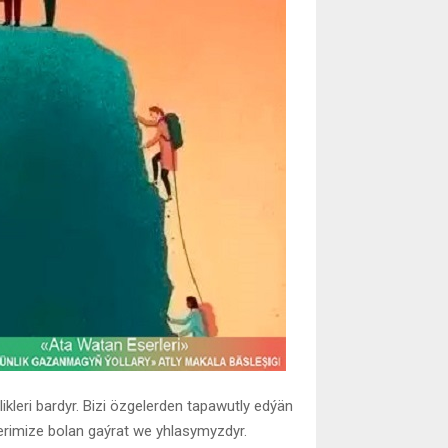
ikleri bardyr. Bizi özgelerden tapawutly edýän
erimize bolan gaýrat we yhlasymyzdyr.