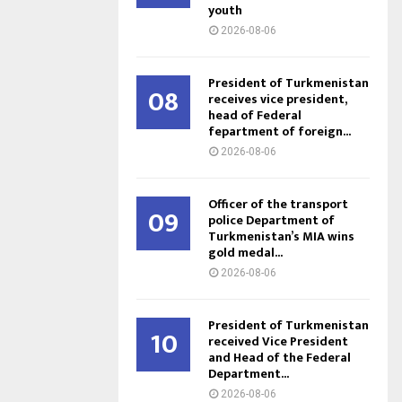
youth
2026-08-06
President of Turkmenistan
08
receives vice president,
head of Federal
fepartment of foreign...
2026-08-06
Officer of the transport
09
police Department of
Turkmenistan’s MIA wins
gold medal...
2026-08-06
President of Turkmenistan
10
received Vice President
and Head of the Federal
Department...
2026-08-06