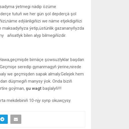
Maksadyma ýetmegi nädip özüme
derçe tutuň we her gün şol depderçä şol
zi,näme edýänligiňizi we näme etjekdigiňizi
de maksadyňyza ýetip,üstünlik gazananyňyzda
 aňsatlyk bilen alyp bilmegiňizdir.
! Hawa,geçmişde birnäçe şowsuzlyklar başdan
… Geçmişe seredip gynanmagyň ýerine,nirede
olmaly we geçmişden sapak almaly.Gelejek hem
ruhdan düşmegiň manysy ýok. Onda biziň
ertire goýman,
şu wagt
başlalyň!!!
 orta mekdebiniň 10-njy synp okuwçysy.