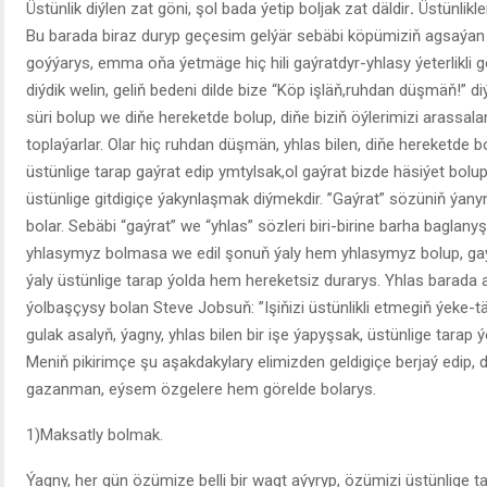
Üstünlik diýlen zat göni, şol bada ýetip boljak zat däldir
.
Üstünlikl
Bu barada biraz duryp geçesim gelýär sebäbi köpümiziň agsaýan 
goýýarys, emma oňa ýetmäge hiç hili gaýratdyr-yhlasy ýeterlikl
diýdik welin, geliň bedeni dilde bize “Köp işläň,ruhdan düşmäň!” di
süri bolup we diňe hereketde bolup, diňe biziň öýlerimizi arass
toplaýarlar. Olar hiç ruhdan düşmän, yhlas bilen, diňe hereketde bol
üstünlige tarap gaýrat edip ymtylsak,ol gaýrat bizde häsiýet bol
üstünlige gitdigiçe ýakynlaşmak diýmekdir. ”Gaýrat” sözüniň ýan
bolar. Sebäbi “gaýrat” we “yhlas” sözleri biri-birine barha baglany
yhlasymyz bolmasa we edil şonuň ýaly hem yhlasymyz bolup, g
ýaly üstünlige tarap ýolda hem hereketsiz durarys. Yhlas barad
ýolbaşçysy bolan Steve Jobsuň: ”Işiňizi üstünlikli etmegiň ýeke-t
gulak asalyň, ýagny, yhlas bilen bir işe ýapyşsak, üstünlige tarap 
Meniň pikirimçe şu aşakdakylary elimizden geldigiçe berjaý edip, 
gazanman, eýsem özgelere hem görelde bolarys.
1)Maksatly bolmak.
Ýagny, her gün özümize belli bir wagt aýyryp, özümizi üstünlige