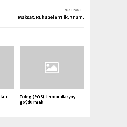
NEXT POST
Maksat. Ruhubelentlik. Ynam.
dan
Töleg (POS) terminallaryny
goýdurmak