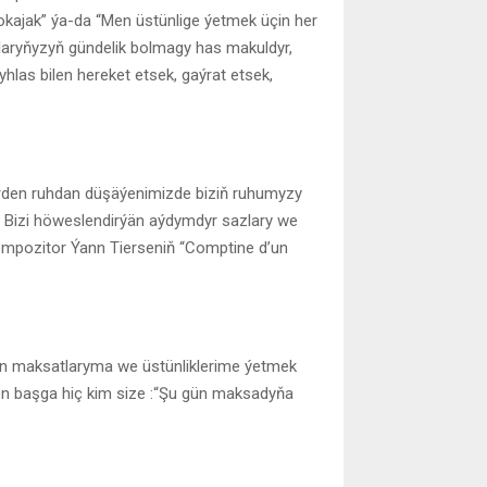
kajak” ýa-da “Men üstünlige ýetmek üçin her
malaryňyzyň gündelik bolmagy has makuldyr,
hlas bilen hereket etsek, gaýrat etsek,
irden ruhdan düşäýenimizde biziň ruhumyzy
. Bizi höweslendirýän aýdymdyr sazlary we
ompozitor Ýann Tierseniň “Comptine d’un
n maksatlaryma we üstünliklerime ýetmek
den başga hiç kim size :“Şu gün maksadyňa