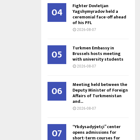
Fighter Dovletjan
04
Yagshymyradov held a
ceremonial face-off ahead
of his PFL
2026-08-07
Turkmen Embassy in
05
Brussels hosts meeting
with university students
2026-08-07
Meeting held between the
06
Deputy Minister of Foreign
Affairs of Turkmenistan
and...
2026-08-07
“Ykdysadyýetçi” center
07
opens admissions for
short-term courses for