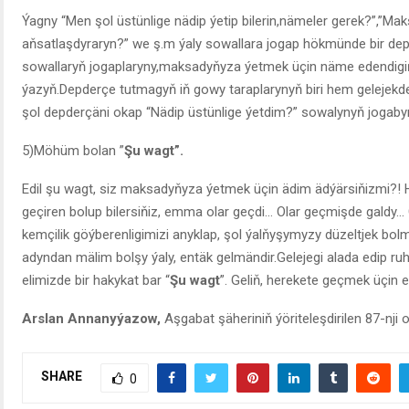
Ýagny “Men şol üstünlige nädip ýetip bilerin,nämeler gerek?”,”
aňsatlaşdyraryn?” we ş.m ýaly sowallara jogap hökmünde bir dep
sowallaryň jogaplaryny,maksadyňyza ýetmek üçin näme edendigiňi
ýazyň.Depderçe tutmagyň iň gowy taraplarynyň biri hem gelejek
şol depderçäni okap “Nädip üstünlige ýetdim?” sowalynyň jogabyny
5)Möhüm bolan ”
Şu wagt”.
Edil şu wagt, siz maksadyňyza ýetmek üçin ädim ädýärsiňizmi?
geçiren bolup bilersiňiz, emma olar geçdi… Olar geçmişde galdy
kemçilik göýberenligimizi anyklap, şol ýalňyşymyzy düzeltjek b
adyndan mälim bolşy ýaly, entäk gelmändir.Gelejegi alada edip 
elimizde bir hakykat bar “
Şu wagt
”. Geliň, herekete geçmek üçin 
Arslan Annanyýazow,
Aşgabat şäheriniň ýöriteleşdirilen 87-nji
SHARE
0