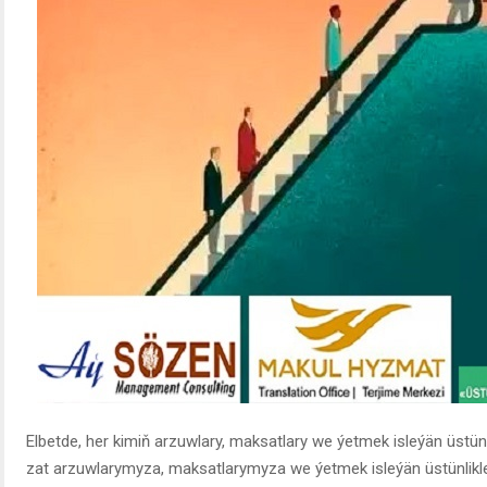
Elbetde, her kimiň arzuwlary, maksatlary we ýetmek isleýän üstünl
zat arzuwlarymyza, maksatlarymyza we ýetmek isleýän üstünlikl