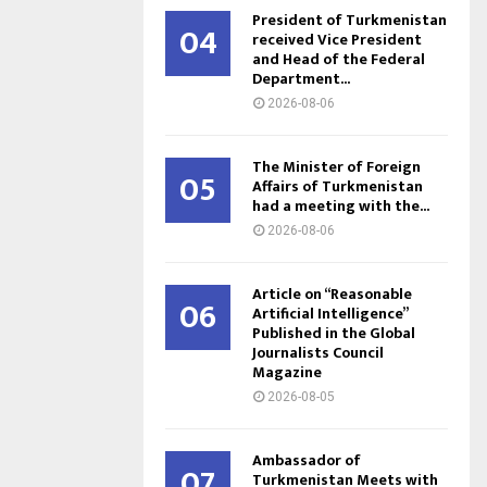
President of Turkmenistan
04
received Vice President
and Head of the Federal
Department...
2026-08-06
The Minister of Foreign
05
Affairs of Turkmenistan
had a meeting with the...
2026-08-06
Article on “Reasonable
06
Artificial Intelligence”
Published in the Global
Journalists Council
Magazine
2026-08-05
Ambassador of
07
Turkmenistan Meets with