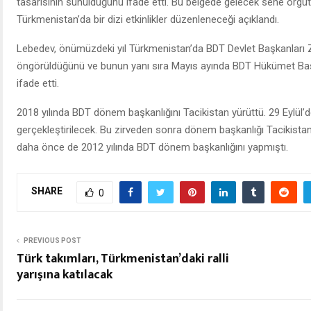
tasarısının sunulduğunu ifade etti. Bu belgede gelecek sene örg
Türkmenistan’da bir dizi etkinlikler düzenleneceği açıklandı.
Lebedev, önümüzdeki yıl Türkmenistan’da BDT Devlet Başkanları Z
öngörüldüğünü ve bunun yanı sıra Mayıs ayında BDT Hükümet Başkan
ifade etti.
2018 yılında BDT dönem başkanlığını Tacikistan yürüttü. 29 Eylül’
gerçekleştirilecek. Bu zirveden sonra dönem başkanlığı Tacikist
daha önce de 2012 yılında BDT dönem başkanlığını yapmıştı.
SHARE
0
PREVIOUS POST
Türk takımları, Türkmenistan’daki ralli
yarışına katılacak