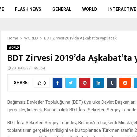
ME
FLASH NEWS
GENERAL
WORLD
INTERACTIVE
Home
WORLD
BDT Zirvesi 2019’da Aşkabat’ta yapılacak
WORLD
BDT Zirvesi 2019’da Aşkabat’ta 
2018-08-29
864
SHARE
0
Bağımsız Devletler Topluluğu’na (BDT) üye ülke Devlet Başkanları 
gerçekleştirilecek. Bununla ilgili BDT İcra Sekreteri Sergey Lebede
BDT İcra Sekreteri Sergey Lebedev, Belarus’un başkenti Minsk şeh
toplantısının gerçekleştirildiğini ve bu toplantıda Türkmenistan’ın