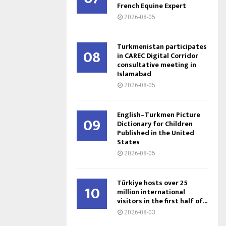
French Equine Expert
2026-08-05
Turkmenistan participates
08
in CAREC Digital Corridor
consultative meeting in
Islamabad
2026-08-05
English–Turkmen Picture
09
Dictionary for Children
Published in the United
States
2026-08-05
Türkiye hosts over 25
10
million international
visitors in the first half of...
2026-08-03