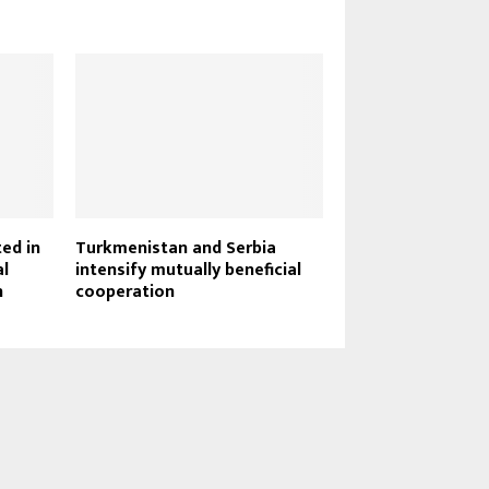
ed in
Turkmenistan and Serbia
al
intensify mutually beneficial
n
cooperation