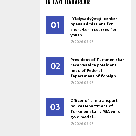
IŇ TÄZE HABARLAR
“Ykdysadyýetçi” center
01
opens admissions for
short-term courses for
youth
2026-08-06
President of Turkmenistan
02
receives vice president,
head of Federal
fepartment of foreign...
2026-08-06
Officer of the transport
03
police Department of
Turkmenistan’s MIA wins
gold medal...
2026-08-06