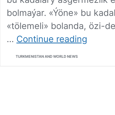
bolmaýar. «Ýöne» bu kadal
«tölemeli» bolanda, özi-de
«Sabyrly
…
Continue reading
diňleýji»
usuly
TURKMENISTAN AND WORLD NEWS