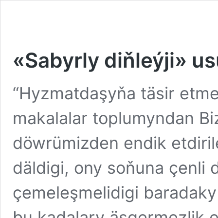
«Sabyrly diňleýji» us
“Hyzmatdaşyňa täsir etmeg
makalalar toplumyndan Biz
döwrümizden endik etdiril
däldigi, ony soňuna çenli d
çemeleşmelidigi baradaky
bu kadalary äsgermezlik e