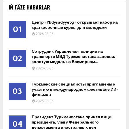
IŇ TÄZE HABARLAR
Центр «Ykdysadyýetçi» открывает набор на
01
краткосрочные курсы для молодежи
2026-08-06
Сотрудник Управления полиции на
02
транспорте МВД Туркменистана завоевал
золотую медаль на Всемирном...
2026-08-06
Туркменские специалисты приглашены к
03
участию в международном фестивале ИИ-
фильмов
2026-08-06
Президент Туркменистана принял вице-
04
президента, главу Федерального
департамента иностранных дел