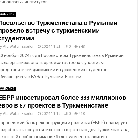
финансовых институтов...
СОБЫТИЯ
Посольство Туркменистана в Румынии
провело встречу с туркменскими
студентами
by
Ata Watan Eserleri
2024-11-21
0
343
20 ноября 2024 года Посольством Туркменистана в Румынии
была организована творческая встреча с участием
представителей дипмиссии и туркменских студентов
обучающиеся в ВУЗах Румынии. В своем...
СОБЫТИЯ
ЕБРР инвестировал более 333 миллионов
евро в 87 проектов в Туркменистане
by
Ata Watan Eserleri
2024-11-19
0
418
Европейский банк реконструкции и развития (ЕБРР) планирует
разработать новую пятилетнюю стратегию для Туркменистана,
в которой особое внимание будет уделено развитию