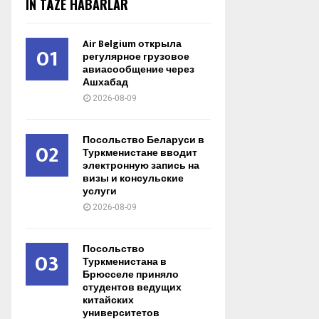
IŇ TÄZE HABARLAR
Air Belgium открыла
01
регулярное грузовое
авиасообщение через
Ашхабад
2026-08-09
Посольство Беларуси в
02
Туркменистане вводит
электронную запись на
визы и консульские
услуги
2026-08-09
Посольство
03
Туркменистана в
Брюсселе приняло
студентов ведущих
китайских
университетов